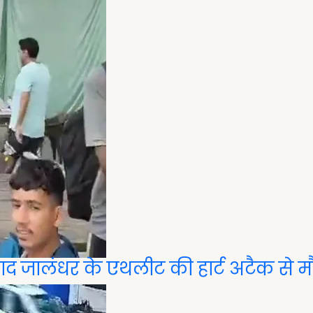
 बाद जालंधर के एथलीट की हार्ट अटैक से मौ