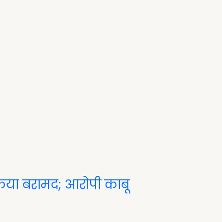
किया बरामद; आरोपी काबू