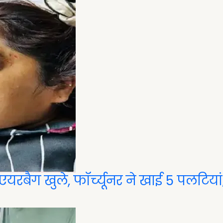
ने एयरबैग खुले, फॉर्च्यूनर ने खाई 5 पलटियां