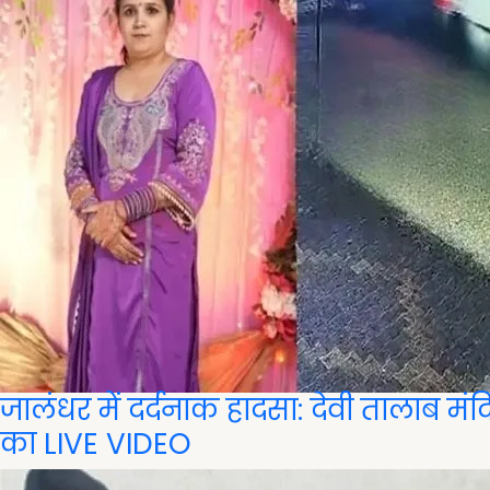
जालंधर में दर्दनाक हादसा: देवी तालाब म
का LIVE VIDEO