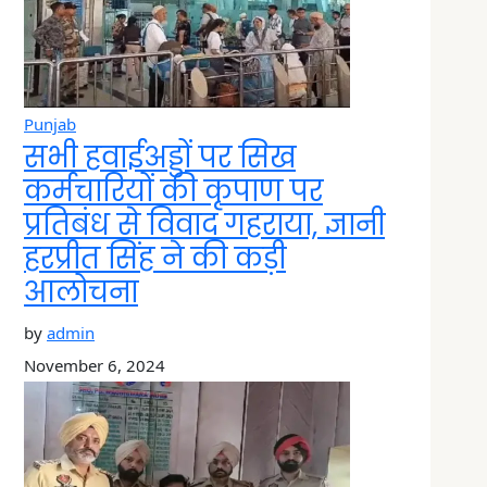
Punjab
सभी हवाईअड्डों पर सिख
कर्मचारियों की कृपाण पर
प्रतिबंध से विवाद गहराया, ज्ञानी
हरप्रीत सिंह ने की कड़ी
आलोचना
by
admin
November 6, 2024