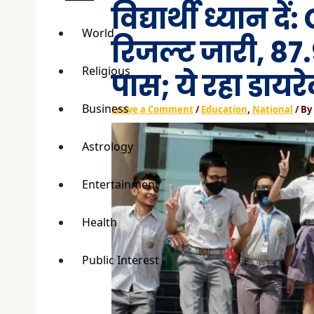
विद्यार्थी ध्यान दे
World
रिजल्ट जारी, 87.9
Religious
पास; ये रहा डायर
Business
Leave a Comment
/
Education
,
National
/ By
Astrology
Entertainment
Health
Public Interest