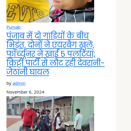
Punjab
पंजाब में दो गाड़ियों के बीच
भिड़ंत, दोनों ने एयरबैग खुले,
फॉर्च्यूनर ने खाई 5 पलटियां;
किट्टी पार्टी से लौट रही देवरानी-
जेठानी घायल
by
admin
November 6, 2024