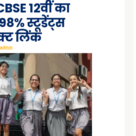
ं: CBSE 12वीं का
8% स्टूडेंट्स
ेक्ट लिंक
admin