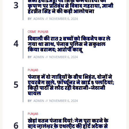
सभी हवाईअड्डों पर सिख कर्मचारियों की
कृपाण पर प्रतिबंध से विवाद गहराया, ज्ञानी
हरप्रीत सिंह ने की कड़ी आलोचना
BY
ADMIN
NOVEMBER 6, 2024
CRIME
PUNJAB
दिवाली की रात 2 बच्चों को किडनैप कर ले
गया था साथ, पंजाब पुलिस ने सकुशल
किया बरामद; आरोपी काबू
BY
ADMIN
NOVEMBER 6, 2024
PUNJAB
पंजाब में दो गाड़ियों के बीच भिड़ंत, दोनों ने
एयरबैग खुले, फॉर्च्यूनर ने खाई 5 पलटियां;
किट्टी पार्टी से लौट रही देवरानी-जेठानी
घायल
BY
ADMIN
NOVEMBER 6, 2024
PUNJAB
खेड़ां वतन पंजाब दियां: गेम पूरा करने के
बाद जालंधर के एथलीट की हार्ट अटैक से