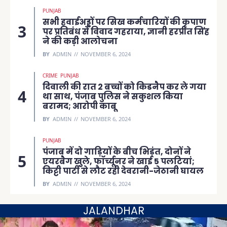
PUNJAB
सभी हवाईअड्डों पर सिख कर्मचारियों की कृपाण
पर प्रतिबंध से विवाद गहराया, ज्ञानी हरप्रीत सिंह
ने की कड़ी आलोचना
BY
ADMIN
NOVEMBER 6, 2024
CRIME
PUNJAB
दिवाली की रात 2 बच्चों को किडनैप कर ले गया
था साथ, पंजाब पुलिस ने सकुशल किया
बरामद; आरोपी काबू
BY
ADMIN
NOVEMBER 6, 2024
PUNJAB
पंजाब में दो गाड़ियों के बीच भिड़ंत, दोनों ने
एयरबैग खुले, फॉर्च्यूनर ने खाई 5 पलटियां;
किट्टी पार्टी से लौट रही देवरानी-जेठानी घायल
BY
ADMIN
NOVEMBER 6, 2024
JALANDHAR