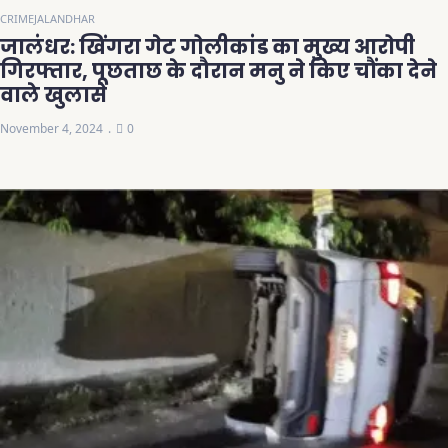
CRIME
JALANDHAR
जालंधर: खिंगरा गेट गोलीकांड का मुख्य आरोपी
गिरफ्तार, पूछताछ के दौरान मनु ने किए चौंका देने
वाले खुलासे
November 4, 2024
0