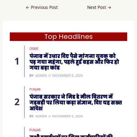
e
b
←
Previous Post
Next Post
→
o
o
k
(
O
p
e
Top Headlines
n
s
i
CRIME
n
n
पंजाब में उधार दिए पैसे मांगना युवक को
e
पड़ गया महंगा, पहले हुई बहस और फिर हो
w
w
गया बड़ा कांड
i
n
BY
ADMIN
NOVEMBER 6, 2024
d
o
w
)
PUNJAB
पंजाब सरकार ने मिड डे मील वितरण में
गड़बड़ी पर लिया कड़ा संज्ञान, दिए यह सख्त
आदेश
BY
ADMIN
NOVEMBER 6, 2024
PUNJAB