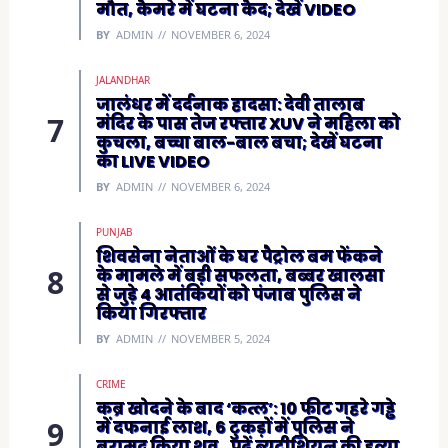
मौत, कैमरे में घटना कैद; देखें VIDEO
BY
ADMIN
NOVEMBER 6, 2024
JALANDHAR
जालंधर में दर्दनाक हादसा: देवी तालाब
मंदिर के पास तेज रफ्तार XUV ने महिला को
कुचला, बच्चा बाल-बाल बचा; देखें घटना
का LIVE VIDEO
BY
ADMIN
NOVEMBER 6, 2024
PUNJAB
शिवसेना नेताओं के घर पैट्रोल बम फेंकने
के मामले में बड़ी सफलता, बब्बर खालसा
से जुड़े 4 आतंकियों को पंजाब पुलिस ने
किया गिरफ्तार
BY
ADMIN
NOVEMBER 5, 2024
CRIME
कब्र खोदने के बाद ‘कत्ल’: 10 फीट गहरे गड्ढे
में दफनाई लाश, 6 टुकड़ों में पुलिस ने
बरामद किया शव…पढ़ें ब्यूटीशियन की हत्या