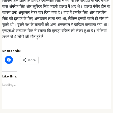
सिविल अस्पताल के डॉक्टर एकमजीत सिंह ने बताया कि वारदात के बाद उनके
पास अंग्रेज सिंह और सुरिंदर सिंह जख़्मी हालत में आए थे। हालत गंभीर होने के
कारण उन्हें अमृतसर रेफर कर दिया गया है। बाद में शमशेर सिंह और बलजीत
सिंह को इलाज के लिए अस्पताल लाया गया था, लेकिन इनकी पहले ही मौत हो
चुकी थी। दूसरे पक्ष के घायलों को अन्य अस्पताल में दाखिल करवाया गया था।
एसएचओ सतपाल सिंह ने बताया कि झगड़ा रंजिश को लेकर हुआ है। गोलियां
लगने से 4 लोगों की मौत हुई है।
Share this:
C
More
l
i
c
k
t
Like this:
o
s
Loading...
h
a
r
e
o
n
F
a
c