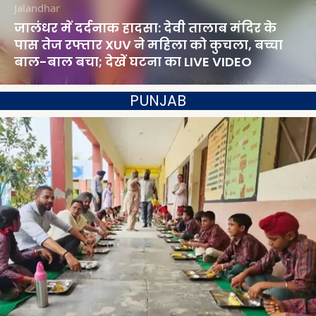
Jalandhar
जालंधर में दर्दनाक हादसा: देवी तालाब मंदिर के
पास तेज रफ्तार XUV ने महिला को कुचला, बच्चा
बाल-बाल बचा; देखें घटना का LIVE VIDEO
PUNJAB