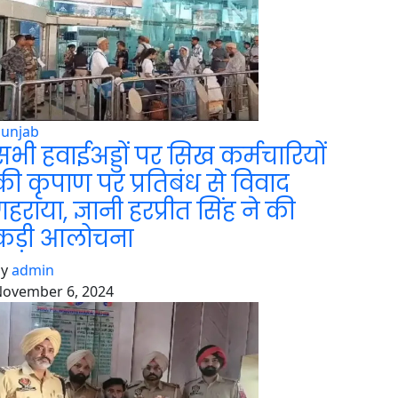
Punjab
सभी हवाईअड्डों पर सिख कर्मचारियों
की कृपाण पर प्रतिबंध से विवाद
गहराया, ज्ञानी हरप्रीत सिंह ने की
कड़ी आलोचना
by
admin
ovember 6, 2024