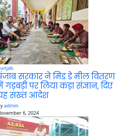
ंजाब सरकार ने मिड डे मील वितरण म
संज्ञान, दिए यह स
Punjab
पंजाब सरकार ने मिड डे मील वितरण
में गड़बड़ी पर लिया कड़ा संज्ञान, दिए
यह सख्त आदेश
by
admin
ovember 6, 2024