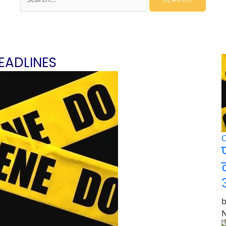
EADLINES
N