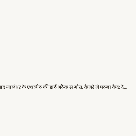
खेड़ां वतन पंजाब दियां: गेम पूरा करने के बाद जालंधर के एथलीट की हार्ट अटैक से मौत, कैमरे में घटना कैद; देखें VIDEO