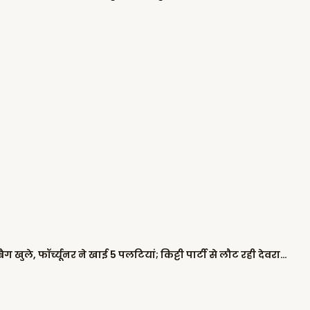
पंजाब में दो गाड़ियों के बीच भिड़ंत, दोनों ने एयरबैग खुले, फॉर्च्यूनर ने खाई 5 पलटियां; किट्टी पार्टी से लौट रही देवरानी-जेठानी घायल