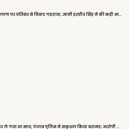
सभी हवाईअड्डों पर सिख कर्मचारियों की कृपाण पर प्रतिबंध से विवाद गहराया, ज्ञानी हरप्रीत सिंह ने की कड़ी आलोचना
दिवाली की रात 2 बच्चों को किडनैप कर ले गया था साथ, पंजाब पुलिस ने सकुशल किया बरामद; आरोपी काबू