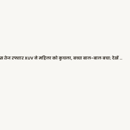
जालंधर में दर्दनाक हादसा: देवी तालाब मंदिर के पास तेज रफ्तार XUV ने महिला को कुचला, बच्चा बाल-बाल बचा; देखें घटना का LIVE VIDEO