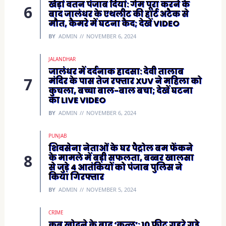
खेड़ां वतन पंजाब दियां: गेम पूरा करने के
बाद जालंधर के एथलीट की हार्ट अटैक से
मौत, कैमरे में घटना कैद; देखें VIDEO
BY
ADMIN
NOVEMBER 6, 2024
JALANDHAR
जालंधर में दर्दनाक हादसा: देवी तालाब
मंदिर के पास तेज रफ्तार XUV ने महिला को
कुचला, बच्चा बाल-बाल बचा; देखें घटना
का LIVE VIDEO
BY
ADMIN
NOVEMBER 6, 2024
PUNJAB
शिवसेना नेताओं के घर पैट्रोल बम फेंकने
के मामले में बड़ी सफलता, बब्बर खालसा
से जुड़े 4 आतंकियों को पंजाब पुलिस ने
किया गिरफ्तार
BY
ADMIN
NOVEMBER 5, 2024
CRIME
कब्र खोदने के बाद ‘कत्ल’: 10 फीट गहरे गड्ढे