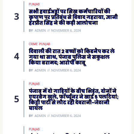
PUNJAB
सभी हवाईअड्डों पर सिख कर्मचारियों की
कृपाण पर प्रतिबंध से विवाद गहराया, ज्ञानी
हरप्रीत सिंह ने की कड़ी आलोचना
BY
ADMIN
NOVEMBER 6, 2024
CRIME
PUNJAB
दिवाली की रात 2 बच्चों को किडनैप कर ले
गया था साथ, पंजाब पुलिस ने सकुशल
किया बरामद; आरोपी काबू
BY
ADMIN
NOVEMBER 6, 2024
PUNJAB
पंजाब में दो गाड़ियों के बीच भिड़ंत, दोनों ने
एयरबैग खुले, फॉर्च्यूनर ने खाई 5 पलटियां;
किट्टी पार्टी से लौट रही देवरानी-जेठानी
घायल
BY
ADMIN
NOVEMBER 6, 2024
PUNJAB