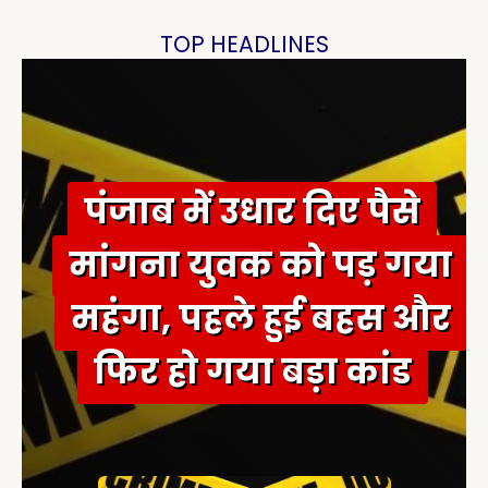
c
h
TOP HEADLINES
f
o
r
:
पंजाब में उधार दिए पैसे
मांगना युवक को पड़ गया
महंगा, पहले हुई बहस और
फिर हो गया बड़ा कांड