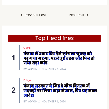
F
a
c
e
b
←
Previous Post
Next Post
→
o
o
k
(
O
p
e
Top Headlines
n
s
i
CRIME
n
n
पंजाब में उधार दिए पैसे मांगना युवक को
e
पड़ गया महंगा, पहले हुई बहस और फिर हो
w
w
गया बड़ा कांड
i
n
BY
ADMIN
NOVEMBER 6, 2024
d
o
w
)
PUNJAB
पंजाब सरकार ने मिड डे मील वितरण में
गड़बड़ी पर लिया कड़ा संज्ञान, दिए यह सख्त
आदेश
BY
ADMIN
NOVEMBER 6, 2024