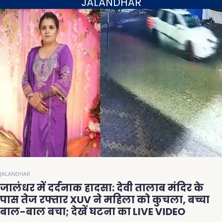
JALANDHAR
JALANDHAR
जालंधर में दर्दनाक हादसा: देवी तालाब मंदिर के
पास तेज रफ्तार XUV ने महिला को कुचला, बच्चा
बाल-बाल बचा; देखें घटना का LIVE VIDEO