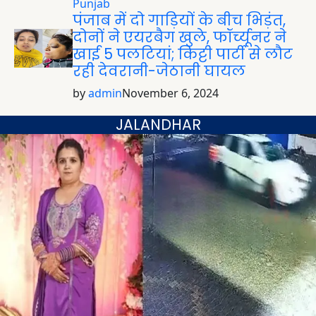
Punjab
पंजाब में दो गाड़ियों के बीच भिड़ंत,
दोनों ने एयरबैग खुले, फॉर्च्यूनर ने
खाई 5 पलटियां; किट्टी पार्टी से लौट
रही देवरानी-जेठानी घायल
by
admin
November 6, 2024
JALANDHAR