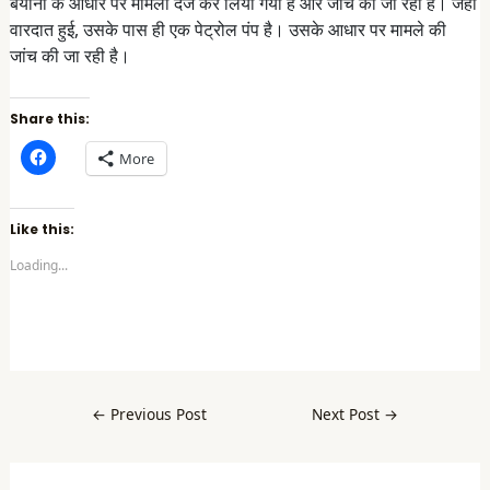
बयानों के आधार पर मामला दर्ज कर लिया गया है और जांच की जा रही है। जहां
वारदात हुई, उसके पास ही एक पेट्रोल पंप है। उसके आधार पर मामले की
जांच की जा रही है।
Share this:
C
More
l
i
c
k
t
Like this:
o
s
Loading...
h
a
r
e
o
n
F
a
c
e
b
←
Previous Post
Next Post
→
o
o
k
(
O