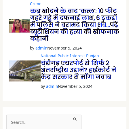
Crime
कब्र खोदने के बाद ‘कत्ल’: 10 फीट
गहरे गड्ढे में दफनाई लाश, 6 टुकड़ों
में पुलिस ने बरामद किया शव…पढ़ें
ब्यूटीशियन की हत्या की खौफनाक
कहानी
by
admin
November 5, 2024
National
Public Interest
Punjab
चंडीगढ़ एयरपोर्ट से सिर्फ़ 2
अंतर्राष्ट्रीय उड़ाने? हाईकोर्ट ने
केंद्र सरकार से माँगा जवाब
by
admin
November 5, 2024
S
e