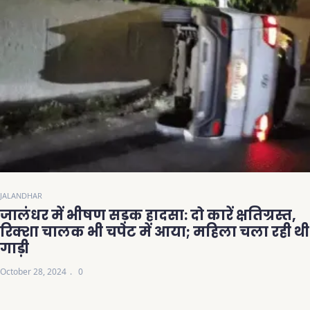
JALANDHAR
जालंधर में भीषण सड़क हादसा: दो कारें क्षतिग्रस्त,
रिक्शा चालक भी चपेट में आया; महिला चला रही थी
गाड़ी
October 28, 2024
0