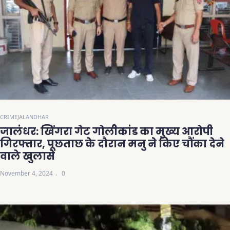
CRIME
JALANDHAR
जालंधर: खिंगरा गेट गोलीकांड का मुख्य आरोपी
गिरफ्तार, पूछताछ के दौरान मनु ने किए चौंका देने
वाले खुलासे
November 4, 2024
0