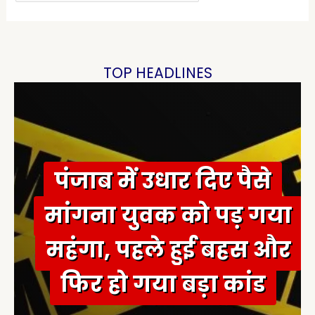
a
r
c
h
TOP HEADLINES
f
o
r
:
पंजाब में उधार दिए पैसे
मांगना युवक को पड़ गया
महंगा, पहले हुई बहस और
फिर हो गया बड़ा कांड