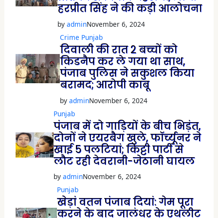
हरप्रीत सिंह ने की कड़ी आलोचना
by
admin
November 6, 2024
Crime
Punjab
दिवाली की रात 2 बच्चों को
किडनैप कर ले गया था साथ,
पंजाब पुलिस ने सकुशल किया
बरामद; आरोपी काबू
by
admin
November 6, 2024
Punjab
पंजाब में दो गाड़ियों के बीच भिड़ंत,
दोनों ने एयरबैग खुले, फॉर्च्यूनर ने
खाई 5 पलटियां; किट्टी पार्टी से
लौट रही देवरानी-जेठानी घायल
by
admin
November 6, 2024
Punjab
खेड़ां वतन पंजाब दियां: गेम पूरा
करने के बाद जालंधर के एथलीट