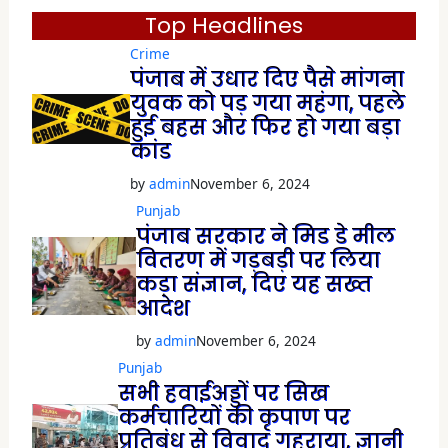
p
e
Top Headlines
n
s
Crime
i
n
पंजाब में उधार दिए पैसे मांगना
n
e
युवक को पड़ गया महंगा, पहले
w
w
हुई बहस और फिर हो गया बड़ा
i
कांड
n
d
o
by
admin
November 6, 2024
w
)
Punjab
पंजाब सरकार ने मिड डे मील
वितरण में गड़बड़ी पर लिया
कड़ा संज्ञान, दिए यह सख्त
आदेश
by
admin
November 6, 2024
Punjab
सभी हवाईअड्डों पर सिख
कर्मचारियों की कृपाण पर
प्रतिबंध से विवाद गहराया, ज्ञानी