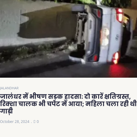
JALANDHAR
जालंधर में भीषण सड़क हादसा: दो कारें क्षतिग्रस्त,
रिक्शा चालक भी चपेट में आया; महिला चला रही थी
गाड़ी
October 28, 2024
0