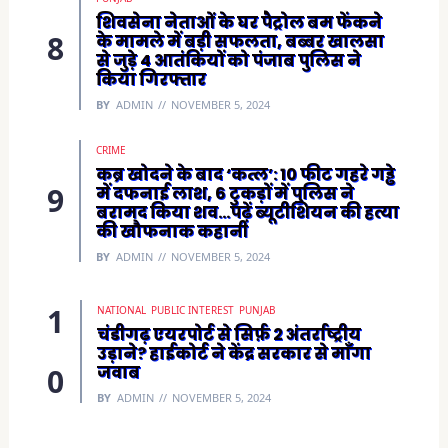
शिवसेना नेताओं के घर पैट्रोल बम फेंकने
के मामले में बड़ी सफलता, बब्बर खालसा
से जुड़े 4 आतंकियों को पंजाब पुलिस ने
किया गिरफ्तार
BY
ADMIN
NOVEMBER 5, 2024
CRIME
कब्र खोदने के बाद ‘कत्ल’: 10 फीट गहरे गड्ढे
में दफनाई लाश, 6 टुकड़ों में पुलिस ने
बरामद किया शव…पढ़ें ब्यूटीशियन की हत्या
की खौफनाक कहानी
BY
ADMIN
NOVEMBER 5, 2024
NATIONAL
PUBLIC INTEREST
PUNJAB
चंडीगढ़ एयरपोर्ट से सिर्फ़ 2 अंतर्राष्ट्रीय
उड़ाने? हाईकोर्ट ने केंद्र सरकार से माँगा
जवाब
BY
ADMIN
NOVEMBER 5, 2024