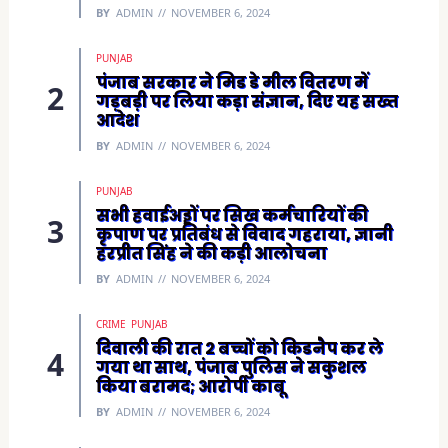
n
BY
ADMIN
NOVEMBER 6, 2024
d
o
w
)
PUNJAB
पंजाब सरकार ने मिड डे मील वितरण में
गड़बड़ी पर लिया कड़ा संज्ञान, दिए यह सख्त
आदेश
BY
ADMIN
NOVEMBER 6, 2024
PUNJAB
सभी हवाईअड्डों पर सिख कर्मचारियों की
कृपाण पर प्रतिबंध से विवाद गहराया, ज्ञानी
हरप्रीत सिंह ने की कड़ी आलोचना
BY
ADMIN
NOVEMBER 6, 2024
CRIME
PUNJAB
दिवाली की रात 2 बच्चों को किडनैप कर ले
गया था साथ, पंजाब पुलिस ने सकुशल
किया बरामद; आरोपी काबू
BY
ADMIN
NOVEMBER 6, 2024