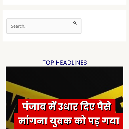
S
e
a
r
c
h
TOP HEADLINES
f
o
r
:
पंजाब में उधार दिए पैसे
मांगना युवक को पड़ गया