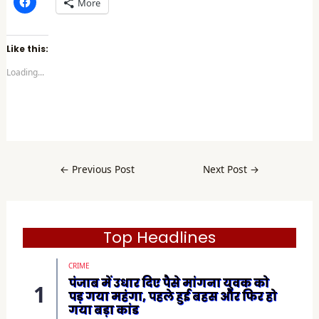
C
More
l
i
c
k
t
Like this:
o
s
Loading...
h
a
r
e
o
n
F
a
c
e
b
←
Previous Post
Next Post
→
o
o
k
(
O
p
e
Top Headlines
n
s
i
CRIME
n
n
पंजाब में उधार दिए पैसे मांगना युवक को
e
पड़ गया महंगा, पहले हुई बहस और फिर हो
w
w
गया बड़ा कांड
i