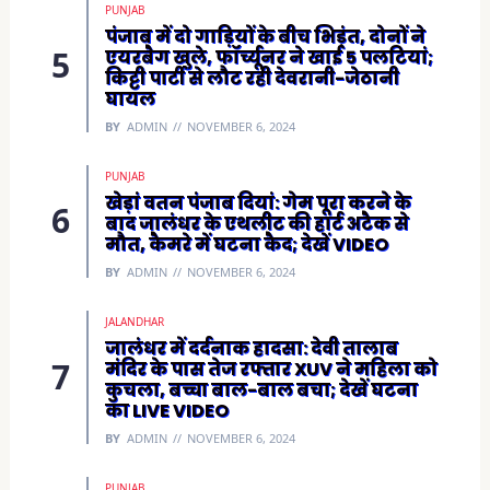
PUNJAB
पंजाब में दो गाड़ियों के बीच भिड़ंत, दोनों ने
एयरबैग खुले, फॉर्च्यूनर ने खाई 5 पलटियां;
किट्टी पार्टी से लौट रही देवरानी-जेठानी
घायल
BY
ADMIN
NOVEMBER 6, 2024
PUNJAB
खेड़ां वतन पंजाब दियां: गेम पूरा करने के
बाद जालंधर के एथलीट की हार्ट अटैक से
मौत, कैमरे में घटना कैद; देखें VIDEO
BY
ADMIN
NOVEMBER 6, 2024
JALANDHAR
जालंधर में दर्दनाक हादसा: देवी तालाब
मंदिर के पास तेज रफ्तार XUV ने महिला को
कुचला, बच्चा बाल-बाल बचा; देखें घटना
का LIVE VIDEO
BY
ADMIN
NOVEMBER 6, 2024
PUNJAB