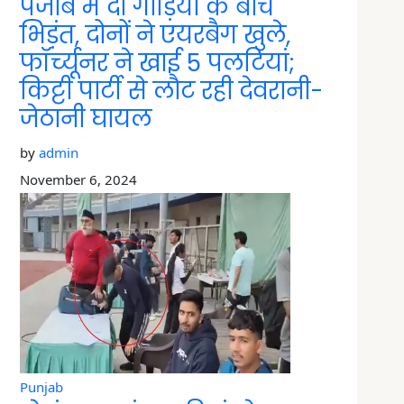
पंजाब में दो गाड़ियों के बीच
भिड़ंत, दोनों ने एयरबैग खुले,
फॉर्च्यूनर ने खाई 5 पलटियां;
किट्टी पार्टी से लौट रही देवरानी-
जेठानी घायल
by
admin
November 6, 2024
Punjab