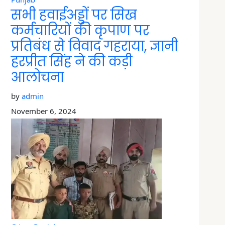
सभी हवाईअड्डों पर सिख
कर्मचारियों की कृपाण पर
प्रतिबंध से विवाद गहराया, ज्ञानी
हरप्रीत सिंह ने की कड़ी
आलोचना
by
admin
November 6, 2024