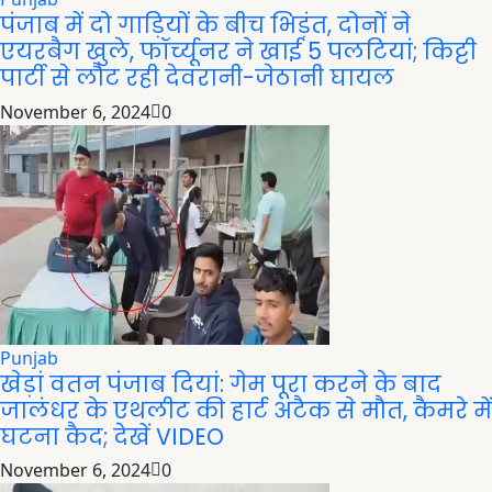
पंजाब में दो गाड़ियों के बीच भिड़ंत, दोनों ने
एयरबैग खुले, फॉर्च्यूनर ने खाई 5 पलटियां; किट्टी
पार्टी से लौट रही देवरानी-जेठानी घायल
November 6, 2024
0
Punjab
खेड़ां वतन पंजाब दियां: गेम पूरा करने के बाद
जालंधर के एथलीट की हार्ट अटैक से मौत, कैमरे में
घटना कैद; देखें VIDEO
November 6, 2024
0