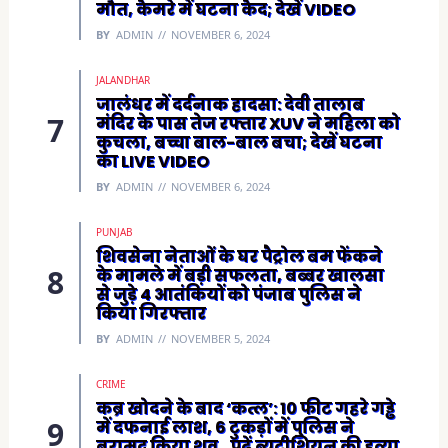
मौत, कैमरे में घटना कैद; देखें VIDEO
BY
ADMIN
NOVEMBER 6, 2024
JALANDHAR
जालंधर में दर्दनाक हादसा: देवी तालाब
मंदिर के पास तेज रफ्तार XUV ने महिला को
कुचला, बच्चा बाल-बाल बचा; देखें घटना
का LIVE VIDEO
BY
ADMIN
NOVEMBER 6, 2024
PUNJAB
शिवसेना नेताओं के घर पैट्रोल बम फेंकने
के मामले में बड़ी सफलता, बब्बर खालसा
से जुड़े 4 आतंकियों को पंजाब पुलिस ने
किया गिरफ्तार
BY
ADMIN
NOVEMBER 5, 2024
CRIME
कब्र खोदने के बाद ‘कत्ल’: 10 फीट गहरे गड्ढे
में दफनाई लाश, 6 टुकड़ों में पुलिस ने
बरामद किया शव…पढ़ें ब्यूटीशियन की हत्या