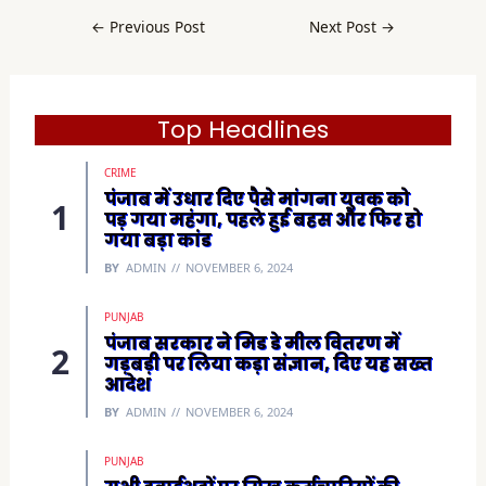
e
b
←
Previous Post
Next Post
→
o
o
k
(
O
p
e
Top Headlines
n
s
i
CRIME
n
n
पंजाब में उधार दिए पैसे मांगना युवक को
e
पड़ गया महंगा, पहले हुई बहस और फिर हो
w
w
गया बड़ा कांड
i
n
BY
ADMIN
NOVEMBER 6, 2024
d
o
w
)
PUNJAB
पंजाब सरकार ने मिड डे मील वितरण में
गड़बड़ी पर लिया कड़ा संज्ञान, दिए यह सख्त
आदेश
BY
ADMIN
NOVEMBER 6, 2024
PUNJAB