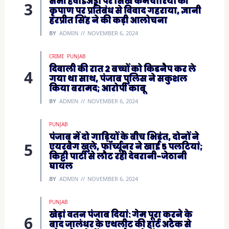
सभी हवाईअड्डों पर सिख कर्मचारियों की
कृपाण पर प्रतिबंध से विवाद गहराया, ज्ञानी
हरप्रीत सिंह ने की कड़ी आलोचना
BY
ADMIN
NOVEMBER 6, 2024
CRIME
PUNJAB
दिवाली की रात 2 बच्चों को किडनैप कर ले
गया था साथ, पंजाब पुलिस ने सकुशल
किया बरामद; आरोपी काबू
BY
ADMIN
NOVEMBER 6, 2024
PUNJAB
पंजाब में दो गाड़ियों के बीच भिड़ंत, दोनों ने
एयरबैग खुले, फॉर्च्यूनर ने खाई 5 पलटियां;
किट्टी पार्टी से लौट रही देवरानी-जेठानी
घायल
BY
ADMIN
NOVEMBER 6, 2024
PUNJAB
खेड़ां वतन पंजाब दियां: गेम पूरा करने के
बाद जालंधर के एथलीट की हार्ट अटैक से