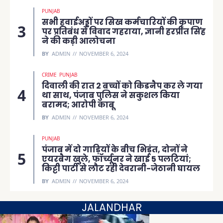
PUNJAB
सभी हवाईअड्डों पर सिख कर्मचारियों की कृपाण
पर प्रतिबंध से विवाद गहराया, ज्ञानी हरप्रीत सिंह
ने की कड़ी आलोचना
BY
ADMIN
NOVEMBER 6, 2024
CRIME
PUNJAB
दिवाली की रात 2 बच्चों को किडनैप कर ले गया
था साथ, पंजाब पुलिस ने सकुशल किया
बरामद; आरोपी काबू
BY
ADMIN
NOVEMBER 6, 2024
PUNJAB
पंजाब में दो गाड़ियों के बीच भिड़ंत, दोनों ने
एयरबैग खुले, फॉर्च्यूनर ने खाई 5 पलटियां;
किट्टी पार्टी से लौट रही देवरानी-जेठानी घायल
BY
ADMIN
NOVEMBER 6, 2024
JALANDHAR