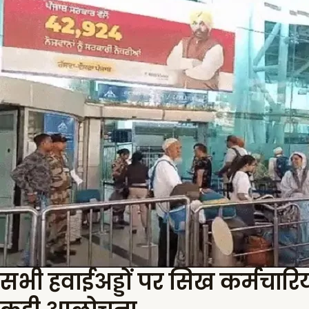
सभी हवाईअड्डों पर सिख कर्मचारियों