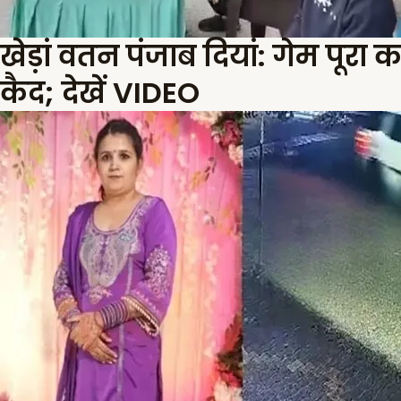
खेड़ां वतन पंजाब दियां: गेम पूरा
कैद; देखें VIDEO