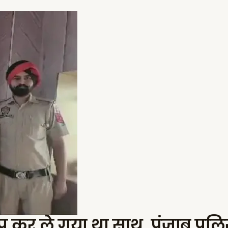
नैप कर ले गया था साथ, पंजाब पु