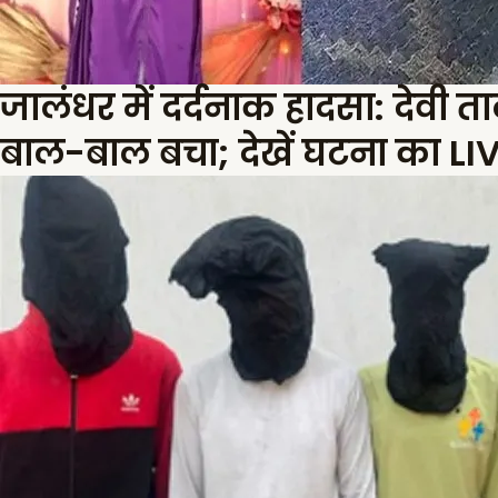
जालंधर में दर्दनाक हादसा: देवी 
बाल-बाल बचा; देखें घटना का L