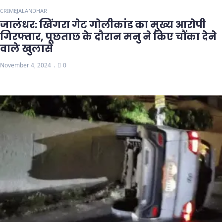
CRIME
JALANDHAR
जालंधर: खिंगरा गेट गोलीकांड का मुख्य आरोपी
गिरफ्तार, पूछताछ के दौरान मनु ने किए चौंका देने
वाले खुलासे
November 4, 2024
0