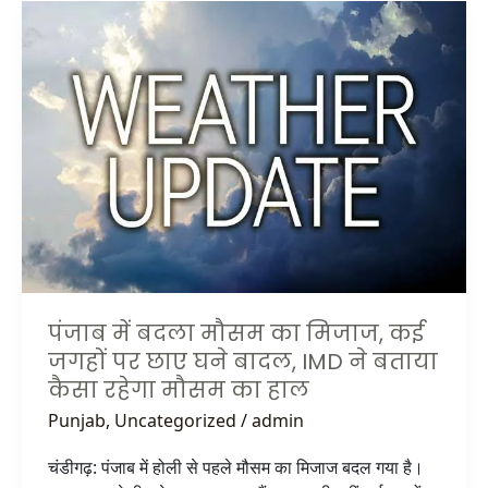
पंजाब
में
बदला
मौसम
का
मिजाज,
कई
जगहों
पर
छाए
घने
बादल,
IMD
पंजाब में बदला मौसम का मिजाज, कई
ने
जगहों पर छाए घने बादल, IMD ने बताया
बताया
कैसा रहेगा मौसम का हाल
कैसा
Punjab
,
Uncategorized
/
admin
रहेगा
मौसम
चंडीगढ़: पंजाब में होली से पहले मौसम का मिजाज बदल गया है।
का