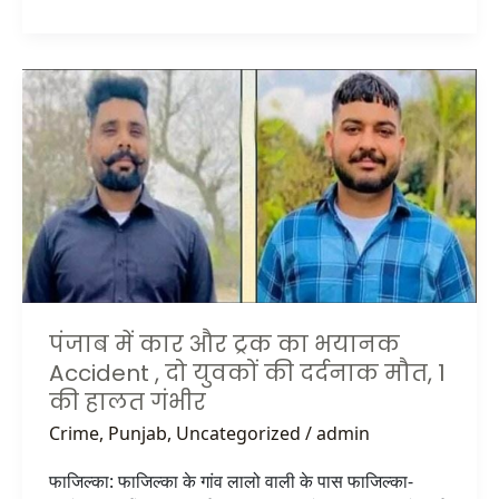
पंजाब
में
कार
और
ट्रक
का
भयानक
Accident
,
दो
पंजाब में कार और ट्रक का भयानक
युवकों
Accident , दो युवकों की दर्दनाक मौत, 1
की
की हालत गंभीर
दर्दनाक
मौत,
Crime
,
Punjab
,
Uncategorized
/
admin
1
फाजिल्का: फाजिल्का के गांव लालो वाली के पास फाजिल्का-
की