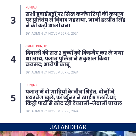
PUNJAB
सभी हवाईअड्डों पर सिख कर्मचारियों की कृपाण
पर प्रतिबंध से विवाद गहराया, ज्ञानी हरप्रीत सिंह
ने की कड़ी आलोचना
BY
ADMIN
NOVEMBER 6, 2024
CRIME
PUNJAB
दिवाली की रात 2 बच्चों को किडनैप कर ले गया
था साथ, पंजाब पुलिस ने सकुशल किया
बरामद; आरोपी काबू
BY
ADMIN
NOVEMBER 6, 2024
PUNJAB
पंजाब में दो गाड़ियों के बीच भिड़ंत, दोनों ने
एयरबैग खुले, फॉर्च्यूनर ने खाई 5 पलटियां;
किट्टी पार्टी से लौट रही देवरानी-जेठानी घायल
BY
ADMIN
NOVEMBER 6, 2024
JALANDHAR