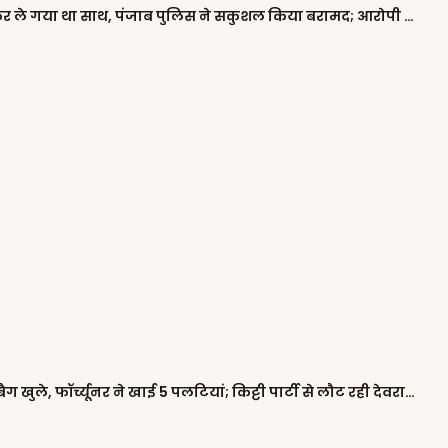
दिवाली की रात 2 बच्चों को किडनैप कर ले गया था साथ, पंजाब पुलिस ने सकुशल किया बरामद; आरोपी काबू
पंजाब में दो गाड़ियों के बीच भिड़ंत, दोनों ने एयरबैग खुले, फॉर्च्यूनर ने खाई 5 पलटियां; किट्टी पार्टी से लौट रही देवरानी-जेठानी घायल