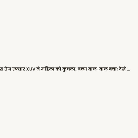
जालंधर में दर्दनाक हादसा: देवी तालाब मंदिर के पास तेज रफ्तार XUV ने महिला को कुचला, बच्चा बाल-बाल बचा; देखें घटना का LIVE VIDEO