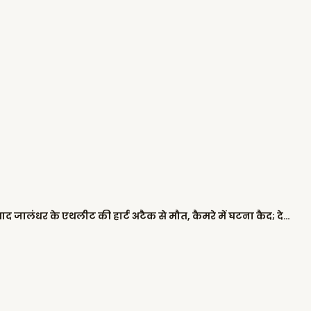
खेड़ां वतन पंजाब दियां: गेम पूरा करने के बाद जालंधर के एथलीट की हार्ट अटैक से मौत, कैमरे में घटना कैद; देखें VIDEO