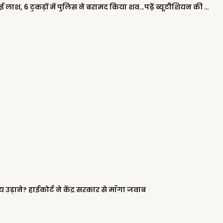
कब्र खोदने के बाद ‘कत्ल’: 10 फीट गहरे गड्ढे में दफनाई लाश, 6 टुकड़ों में पुलिस ने बरामद किया शव…पढ़ें ब्यूटीशियन की हत्या की खौफनाक कहानी
्रीय उड़ाने? हाईकोर्ट ने केंद्र सरकार से माँगा जवाब