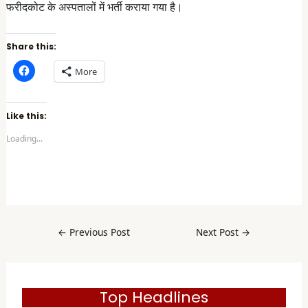
फरीदकोट के अस्पतालों में भर्ती कराया गया है।
Share this:
C
More
l
i
c
k
t
Like this:
o
s
Loading...
h
a
r
e
o
n
F
a
c
e
b
←
Previous Post
Next Post
→
o
o
k
(
O
p
e
Top Headlines
n