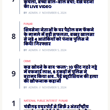
कुचला, बच्चा बाल-बाल बचा; देखें घटना
का LIVE VIDEO
BY
ADMIN
NOVEMBER 6, 2024
PUNJAB
शिवसेना नेताओं के घर पैट्रोल बम फेंकने
के मामले में बड़ी सफलता, बब्बर खालसा
से जुड़े 4 आतंकियों को पंजाब पुलिस ने
किया गिरफ्तार
BY
ADMIN
NOVEMBER 5, 2024
CRIME
कब्र खोदने के बाद ‘कत्ल’: 10 फीट गहरे गड्ढे
में दफनाई लाश, 6 टुकड़ों में पुलिस ने
बरामद किया शव…पढ़ें ब्यूटीशियन की हत्या
की खौफनाक कहानी
BY
ADMIN
NOVEMBER 5, 2024
NATIONAL
PUBLIC INTEREST
PUNJAB
चंडीगढ़ एयरपोर्ट से सिर्फ़ 2 अंतर्राष्ट्रीय