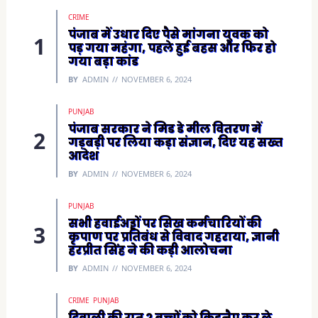
s
i
CRIME
n
n
पंजाब में उधार दिए पैसे मांगना युवक को
e
पड़ गया महंगा, पहले हुई बहस और फिर हो
w
w
गया बड़ा कांड
i
n
BY
ADMIN
NOVEMBER 6, 2024
d
o
w
)
PUNJAB
पंजाब सरकार ने मिड डे मील वितरण में
गड़बड़ी पर लिया कड़ा संज्ञान, दिए यह सख्त
आदेश
BY
ADMIN
NOVEMBER 6, 2024
PUNJAB
सभी हवाईअड्डों पर सिख कर्मचारियों की
कृपाण पर प्रतिबंध से विवाद गहराया, ज्ञानी
हरप्रीत सिंह ने की कड़ी आलोचना
BY
ADMIN
NOVEMBER 6, 2024
CRIME
PUNJAB
दिवाली की रात 2 बच्चों को किडनैप कर ले