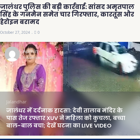
जालंधर पुलिस की बड़ी कार्रवाई: सांसद अमृतपाल
सिंह के गनमैन समेत चार गिरफ्तार, कारतूस और
हेरोइन बरामद
October 27, 2024
0
Admin
November 6, 2024
Jalandhar
जालंधर में दर्दनाक हादसा: देवी तालाब मंदिर के
पास तेज रफ्तार XUV ने महिला को कुचला, बच्चा
बाल-बाल बचा; देखें घटना का LIVE VIDEO