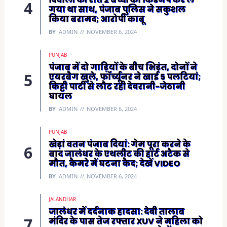
गया था साथ, पंजाब पुलिस ने सकुशल
किया बरामद; आरोपी काबू
BY
ADMIN
NOVEMBER 6, 2024
PUNJAB
पंजाब में दो गाड़ियों के बीच भिड़ंत, दोनों ने
एयरबैग खुले, फॉर्च्यूनर ने खाई 5 पलटियां;
किट्टी पार्टी से लौट रही देवरानी-जेठानी
घायल
BY
ADMIN
NOVEMBER 6, 2024
PUNJAB
खेड़ां वतन पंजाब दियां: गेम पूरा करने के
बाद जालंधर के एथलीट की हार्ट अटैक से
मौत, कैमरे में घटना कैद; देखें VIDEO
BY
ADMIN
NOVEMBER 6, 2024
JALANDHAR
जालंधर में दर्दनाक हादसा: देवी तालाब
मंदिर के पास तेज रफ्तार XUV ने महिला को