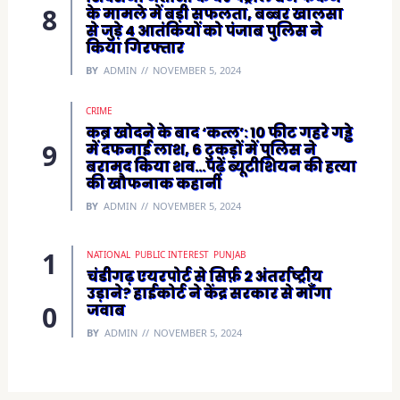
के मामले में बड़ी सफलता, बब्बर खालसा
से जुड़े 4 आतंकियों को पंजाब पुलिस ने
किया गिरफ्तार
BY
ADMIN
NOVEMBER 5, 2024
CRIME
कब्र खोदने के बाद ‘कत्ल’: 10 फीट गहरे गड्ढे
में दफनाई लाश, 6 टुकड़ों में पुलिस ने
बरामद किया शव…पढ़ें ब्यूटीशियन की हत्या
की खौफनाक कहानी
BY
ADMIN
NOVEMBER 5, 2024
NATIONAL
PUBLIC INTEREST
PUNJAB
चंडीगढ़ एयरपोर्ट से सिर्फ़ 2 अंतर्राष्ट्रीय
उड़ाने? हाईकोर्ट ने केंद्र सरकार से माँगा
जवाब
BY
ADMIN
NOVEMBER 5, 2024