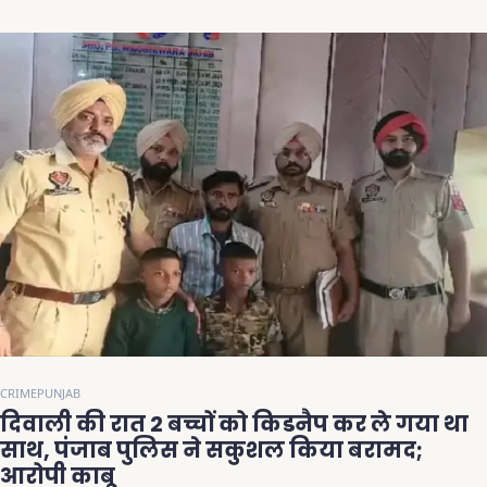
CRIME
PUNJAB
दिवाली की रात 2 बच्चों को किडनैप कर ले गया था
साथ, पंजाब पुलिस ने सकुशल किया बरामद;
आरोपी काबू