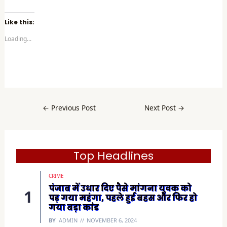
i
c
k
t
Like this:
o
s
Loading...
h
a
r
e
o
n
F
a
c
e
b
←
Previous Post
Next Post
→
o
o
k
(
O
p
e
Top Headlines
n
s
i
CRIME
n
n
पंजाब में उधार दिए पैसे मांगना युवक को
e
पड़ गया महंगा, पहले हुई बहस और फिर हो
w
w
गया बड़ा कांड
i
n
BY
ADMIN
NOVEMBER 6, 2024
d