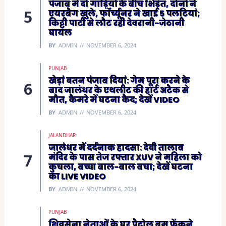
पंजाब में दो गाड़ियों के बीच भिड़ंत, दोनों ने
एयरबैग खुले, फॉर्च्यूनर ने खाई 5 पलटियां;
किट्टी पार्टी से लौट रही देवरानी-जेठानी
घायल
BY
ADMIN
NOVEMBER 6, 2024
PUNJAB
खेड़ां वतन पंजाब दियां: गेम पूरा करने के
बाद जालंधर के एथलीट की हार्ट अटैक से
मौत, कैमरे में घटना कैद; देखें VIDEO
BY
ADMIN
NOVEMBER 6, 2024
JALANDHAR
जालंधर में दर्दनाक हादसा: देवी तालाब
मंदिर के पास तेज रफ्तार XUV ने महिला को
कुचला, बच्चा बाल-बाल बचा; देखें घटना
का LIVE VIDEO
BY
ADMIN
NOVEMBER 6, 2024
PUNJAB
शिवसेना नेताओं के घर पैट्रोल बम फेंकने