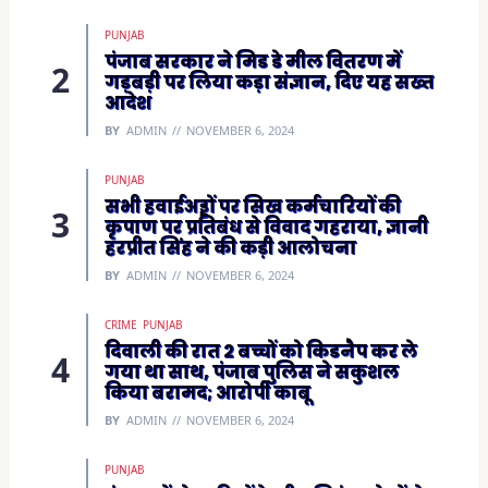
o
w
)
PUNJAB
पंजाब सरकार ने मिड डे मील वितरण में
गड़बड़ी पर लिया कड़ा संज्ञान, दिए यह सख्त
आदेश
BY
ADMIN
NOVEMBER 6, 2024
PUNJAB
सभी हवाईअड्डों पर सिख कर्मचारियों की
कृपाण पर प्रतिबंध से विवाद गहराया, ज्ञानी
हरप्रीत सिंह ने की कड़ी आलोचना
BY
ADMIN
NOVEMBER 6, 2024
CRIME
PUNJAB
दिवाली की रात 2 बच्चों को किडनैप कर ले
गया था साथ, पंजाब पुलिस ने सकुशल
किया बरामद; आरोपी काबू
BY
ADMIN
NOVEMBER 6, 2024
PUNJAB