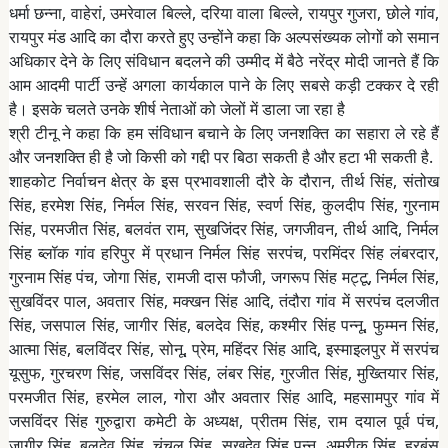
धर्मा छन्ना, वाहेरां, उमरेवाल बिल्ले, दरिया वाला बिल्ले, रायपुर गुजरा, छोले गांव,
रायपुर मंड आदि का दौरा करते हुए उन्होंने कहा कि अल्पसंख्यक लोगों को समान
अधिकार देने के लिए संविधान बदलने की उम्मीद में बैठे नरेंद्र मोदी जानते हैं कि
आम आदमी पार्टी उन्हें अगला कार्यकाल पाने के लिए सबसे कड़ी टक्कर दे रही
है। इसके चलते उनके शीर्ष नेताओं को जेलों में डाला जा रहा है
श्री टीनू ने कहा कि हम संविधान बचाने के लिए जनशक्ति का सहारा ले रहे हैं
और जनशक्ति ही है जो किसी को गद्दी पर बिठा सकती है और हटा भी सकती है.
शाहकोट निर्वाचन क्षेत्र के इस प्रभावशाली दौरे के दौरान, तीर्थ सिंह, संतोख
सिंह, हरमेश सिंह, निर्मल सिंह, सरवन सिंह, स्वर्ण सिंह, कुलदीप सिंह, गुरनाम
सिंह, परमजीत सिंह, बलवंत राम, सुखजिंदर सिंह, जगजीवन, तीर्थ आदि, निर्मल
सिंह ब्लॉक गांव हरिपुर में प्रधान निर्मल सिंह सरपंच, परमिंदर सिंह लंबरदार,
गुरनाम सिंह पंच, जोगा सिंह, रामजी दास फौजी, जगरूप सिंह मट्टू, निर्मल सिंह,
सुखविंदर पाल, अवतार सिंह, मक्खन सिंह आदि, तंदौरा गांव में सरपंच दलजीत
सिंह, जसपाल सिंह, जागीर सिंह, बलदेव सिंह, कश्मीर सिंह पन्नू, फुम्मन सिंह,
आत्मा सिंह, बलविंदर सिंह, सोनू, प्रेम, महिंदर सिंह आदि, इस्माइलपुर में सरपंच
यूसुफ, गुरचरण सिंह, जसविंदर सिंह, लंबर सिंह, गुरजीत सिंह, मुख्तियार सिंह,
परमजीत सिंह, हरमेल लाल, गोरा और अवतार सिंह आदि, महसामपुर गांव में
जसविंदर सिंह गुरुद्वारा कमेटी के अध्यक्ष, प्रीतम सिंह, राम दयाल पूर्व पंच,
जागीर सिंह, बलदेव सिंह, चंचल सिंह, सुखदेव सिंह पन्नू, अमरीक सिंह, हरबंस