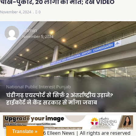
चीख-पुकार, 20 लोगों की मौत; देखें VIDEO
November 4, 2024
0
Admin
November 5, 2024
National
Public Interest
Punjab
चंडीगढ़ एयरपोर्ट से सिर्फ़ 2 अंतर्राष्ट्रीय उड़ाने?
हाईकोर्ट ने केंद्र सरकार से माँगा जवाब
Translate »
Copyright © 2026 Elleen News | All rights are reserved