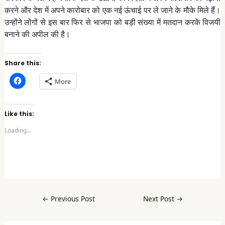
करने और देश में अपने कारोबार को एक नई ऊंचाई पर ले जाने के मौके मिले हैं।
उन्होंने लोगों से इस बार फिर से भाजपा को बड़ी संख्या में मतदान करके विजयी
बनाने की अपील की है।
Share this:
C
More
l
i
c
k
t
Like this:
o
s
Loading...
h
a
r
e
o
n
F
a
c
e
b
←
Previous Post
Next Post
→
o
o
k
(