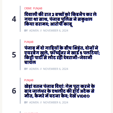
CRIME
PUNJAB
दिवाली की रात 2 बच्चों को किडनैप कर ले
गया था साथ, पंजाब पुलिस ने सकुशल
किया बरामद; आरोपी काबू
BY
ADMIN
NOVEMBER 6, 2024
PUNJAB
पंजाब में दो गाड़ियों के बीच भिड़ंत, दोनों ने
एयरबैग खुले, फॉर्च्यूनर ने खाई 5 पलटियां;
किट्टी पार्टी से लौट रही देवरानी-जेठानी
घायल
BY
ADMIN
NOVEMBER 6, 2024
PUNJAB
खेड़ां वतन पंजाब दियां: गेम पूरा करने के
बाद जालंधर के एथलीट की हार्ट अटैक से
मौत, कैमरे में घटना कैद; देखें VIDEO
BY
ADMIN
NOVEMBER 6, 2024