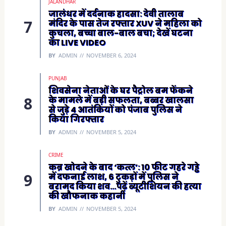
JALANDHAR
जालंधर में दर्दनाक हादसा: देवी तालाब
मंदिर के पास तेज रफ्तार XUV ने महिला को
कुचला, बच्चा बाल-बाल बचा; देखें घटना
का LIVE VIDEO
BY
ADMIN
NOVEMBER 6, 2024
PUNJAB
शिवसेना नेताओं के घर पैट्रोल बम फेंकने
के मामले में बड़ी सफलता, बब्बर खालसा
से जुड़े 4 आतंकियों को पंजाब पुलिस ने
किया गिरफ्तार
BY
ADMIN
NOVEMBER 5, 2024
CRIME
कब्र खोदने के बाद ‘कत्ल’: 10 फीट गहरे गड्ढे
में दफनाई लाश, 6 टुकड़ों में पुलिस ने
बरामद किया शव…पढ़ें ब्यूटीशियन की हत्या
की खौफनाक कहानी
BY
ADMIN
NOVEMBER 5, 2024