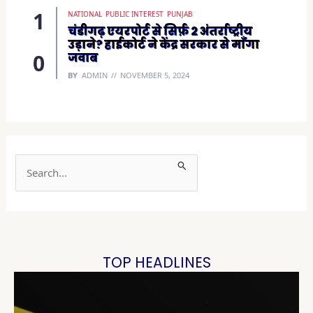
NATIONAL
PUBLIC INTEREST
PUNJAB
चंडीगढ़ एयरपोर्ट से सिर्फ़ 2 अंतर्राष्ट्रीय
उड़ाने? हाईकोर्ट ने केंद्र सरकार से माँगा
जवाब
BY
ADMIN
NOVEMBER 5, 2024
S
e
a
r
c
h
TOP HEADLINES
f
o