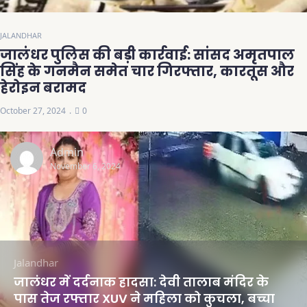
JALANDHAR
जालंधर पुलिस की बड़ी कार्रवाई: सांसद अमृतपाल
सिंह के गनमैन समेत चार गिरफ्तार, कारतूस और
हेरोइन बरामद
October 27, 2024
0
Admin
November 6, 2024
Jalandhar
जालंधर में दर्दनाक हादसा: देवी तालाब मंदिर के
पास तेज रफ्तार XUV ने महिला को कुचला, बच्चा