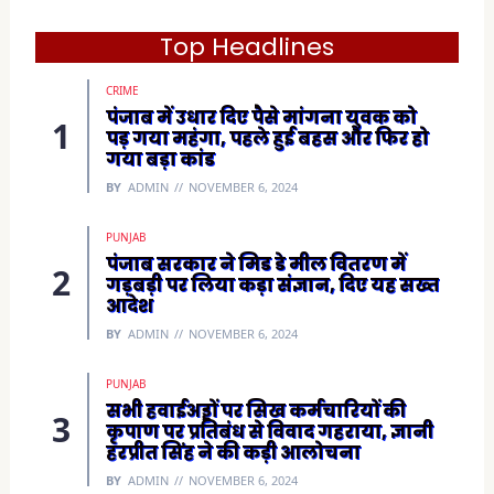
O
p
e
Top Headlines
n
s
i
CRIME
n
n
पंजाब में उधार दिए पैसे मांगना युवक को
e
पड़ गया महंगा, पहले हुई बहस और फिर हो
w
w
गया बड़ा कांड
i
n
BY
ADMIN
NOVEMBER 6, 2024
d
o
w
)
PUNJAB
पंजाब सरकार ने मिड डे मील वितरण में
गड़बड़ी पर लिया कड़ा संज्ञान, दिए यह सख्त
आदेश
BY
ADMIN
NOVEMBER 6, 2024
PUNJAB
सभी हवाईअड्डों पर सिख कर्मचारियों की
कृपाण पर प्रतिबंध से विवाद गहराया, ज्ञानी
हरप्रीत सिंह ने की कड़ी आलोचना
BY
ADMIN
NOVEMBER 6, 2024