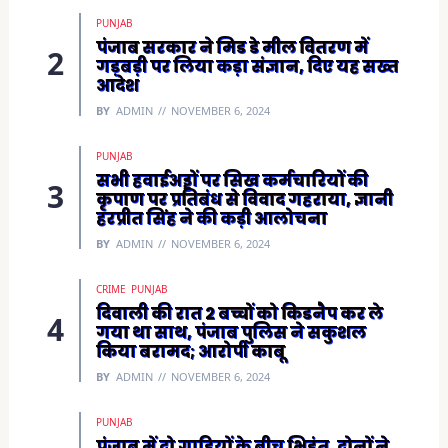
w
)
PUNJAB
पंजाब सरकार ने मिड डे मील वितरण में
गड़बड़ी पर लिया कड़ा संज्ञान, दिए यह सख्त
आदेश
BY
ADMIN
NOVEMBER 6, 2024
PUNJAB
सभी हवाईअड्डों पर सिख कर्मचारियों की
कृपाण पर प्रतिबंध से विवाद गहराया, ज्ञानी
हरप्रीत सिंह ने की कड़ी आलोचना
BY
ADMIN
NOVEMBER 6, 2024
CRIME
PUNJAB
दिवाली की रात 2 बच्चों को किडनैप कर ले
गया था साथ, पंजाब पुलिस ने सकुशल
किया बरामद; आरोपी काबू
BY
ADMIN
NOVEMBER 6, 2024
PUNJAB
पंजाब में दो गाड़ियों के बीच भिड़ंत, दोनों ने