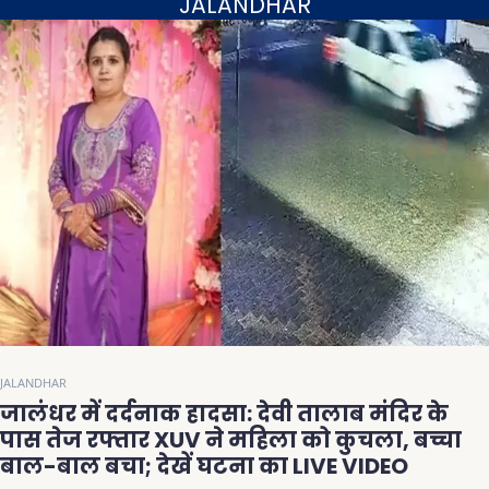
JALANDHAR
JALANDHAR
जालंधर में दर्दनाक हादसा: देवी तालाब मंदिर के
पास तेज रफ्तार XUV ने महिला को कुचला, बच्चा
बाल-बाल बचा; देखें घटना का LIVE VIDEO