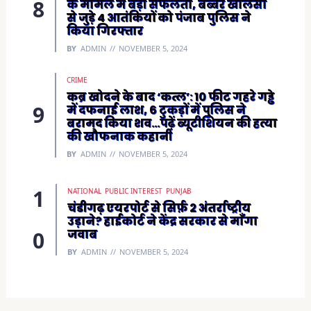
के मामले में बड़ी सफलता, बब्बर खालसा
से जुड़े 4 आतंकियों को पंजाब पुलिस ने
किया गिरफ्तार
BY
ADMIN
NOVEMBER 5, 2024
CRIME
कब्र खोदने के बाद ‘कत्ल’: 10 फीट गहरे गड्ढे
में दफनाई लाश, 6 टुकड़ों में पुलिस ने
बरामद किया शव…पढ़ें ब्यूटीशियन की हत्या
की खौफनाक कहानी
BY
ADMIN
NOVEMBER 5, 2024
NATIONAL
PUBLIC INTEREST
PUNJAB
चंडीगढ़ एयरपोर्ट से सिर्फ़ 2 अंतर्राष्ट्रीय
उड़ाने? हाईकोर्ट ने केंद्र सरकार से माँगा
जवाब
BY
ADMIN
NOVEMBER 5, 2024