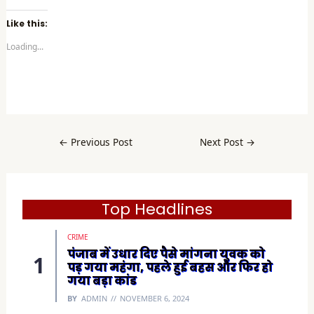
c
k
t
Like this:
o
s
Loading...
h
a
r
e
o
n
F
a
c
e
b
←
Previous Post
Next Post
→
o
o
k
(
O
p
e
Top Headlines
n
s
i
CRIME
n
n
पंजाब में उधार दिए पैसे मांगना युवक को
e
पड़ गया महंगा, पहले हुई बहस और फिर हो
w
w
गया बड़ा कांड
i
n
BY
ADMIN
NOVEMBER 6, 2024
d
o