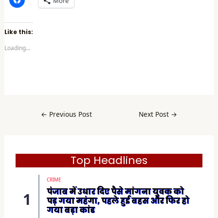
More
l
i
c
k
t
Like this:
o
s
Loading...
h
a
r
e
o
n
F
a
c
e
b
←
Previous Post
Next Post
→
o
o
k
(
O
p
e
Top Headlines
n
s
i
CRIME
n
n
पंजाब में उधार दिए पैसे मांगना युवक को
e
पड़ गया महंगा, पहले हुई बहस और फिर हो
w
w
गया बड़ा कांड
i