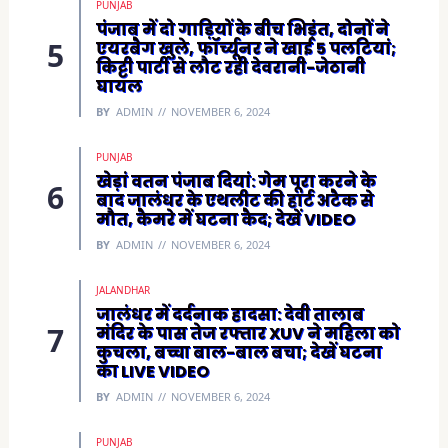
PUNJAB
पंजाब में दो गाड़ियों के बीच भिड़ंत, दोनों ने
एयरबैग खुले, फॉर्च्यूनर ने खाई 5 पलटियां;
किट्टी पार्टी से लौट रही देवरानी-जेठानी
घायल
BY
ADMIN
NOVEMBER 6, 2024
PUNJAB
खेड़ां वतन पंजाब दियां: गेम पूरा करने के
बाद जालंधर के एथलीट की हार्ट अटैक से
मौत, कैमरे में घटना कैद; देखें VIDEO
BY
ADMIN
NOVEMBER 6, 2024
JALANDHAR
जालंधर में दर्दनाक हादसा: देवी तालाब
मंदिर के पास तेज रफ्तार XUV ने महिला को
कुचला, बच्चा बाल-बाल बचा; देखें घटना
का LIVE VIDEO
BY
ADMIN
NOVEMBER 6, 2024
PUNJAB