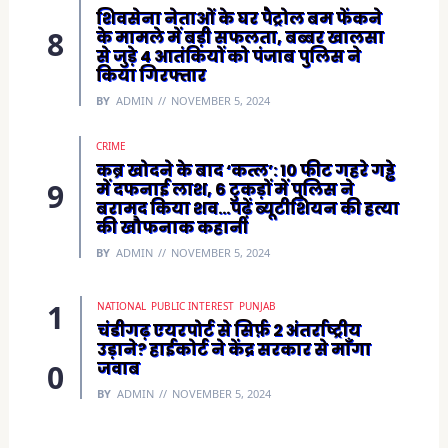
शिवसेना नेताओं के घर पैट्रोल बम फेंकने
के मामले में बड़ी सफलता, बब्बर खालसा
से जुड़े 4 आतंकियों को पंजाब पुलिस ने
किया गिरफ्तार
BY
ADMIN
NOVEMBER 5, 2024
CRIME
कब्र खोदने के बाद ‘कत्ल’: 10 फीट गहरे गड्ढे
में दफनाई लाश, 6 टुकड़ों में पुलिस ने
बरामद किया शव…पढ़ें ब्यूटीशियन की हत्या
की खौफनाक कहानी
BY
ADMIN
NOVEMBER 5, 2024
NATIONAL
PUBLIC INTEREST
PUNJAB
चंडीगढ़ एयरपोर्ट से सिर्फ़ 2 अंतर्राष्ट्रीय
उड़ाने? हाईकोर्ट ने केंद्र सरकार से माँगा
जवाब
BY
ADMIN
NOVEMBER 5, 2024