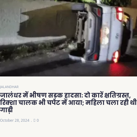
JALANDHAR
जालंधर में भीषण सड़क हादसा: दो कारें क्षतिग्रस्त,
रिक्शा चालक भी चपेट में आया; महिला चला रही थी
गाड़ी
October 28, 2024
0