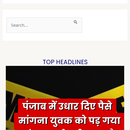
S
e
a
r
c
h
TOP HEADLINES
f
o
r
:
पंजाब में उधार दिए पैसे
मांगना युवक को पड़ गया