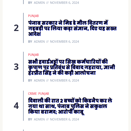
n
BY
ADMIN
NOVEMBER 6, 2024
d
o
w
)
PUNJAB
पंजाब सरकार ने मिड डे मील वितरण में
गड़बड़ी पर लिया कड़ा संज्ञान, दिए यह सख्त
आदेश
BY
ADMIN
NOVEMBER 6, 2024
PUNJAB
सभी हवाईअड्डों पर सिख कर्मचारियों की
कृपाण पर प्रतिबंध से विवाद गहराया, ज्ञानी
हरप्रीत सिंह ने की कड़ी आलोचना
BY
ADMIN
NOVEMBER 6, 2024
CRIME
PUNJAB
दिवाली की रात 2 बच्चों को किडनैप कर ले
गया था साथ, पंजाब पुलिस ने सकुशल
किया बरामद; आरोपी काबू
BY
ADMIN
NOVEMBER 6, 2024