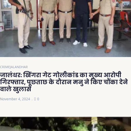
CRIME
JALANDHAR
जालंधर: खिंगरा गेट गोलीकांड का मुख्य आरोपी
गिरफ्तार, पूछताछ के दौरान मनु ने किए चौंका देने
वाले खुलासे
November 4, 2024
0