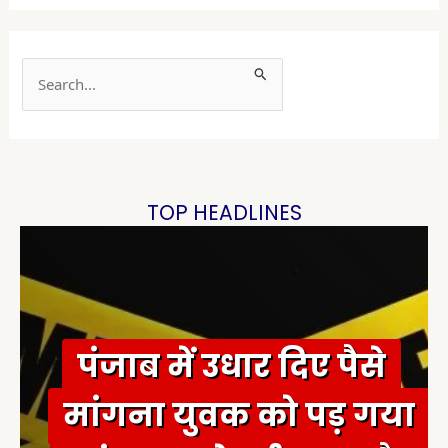
S
e
a
r
c
h
TOP HEADLINES
f
o
r
:
पंजाब में उधार दिए पैसे
मांगना युवक को पड़ गया