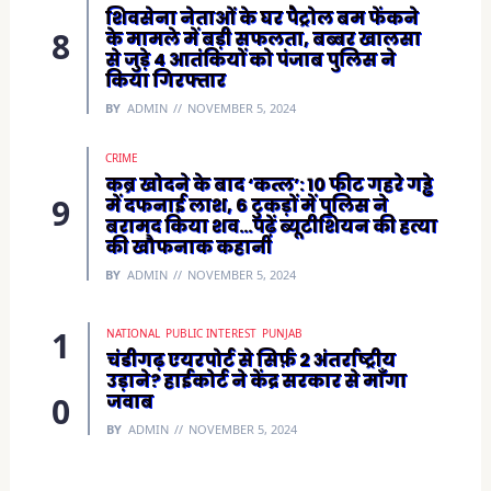
शिवसेना नेताओं के घर पैट्रोल बम फेंकने
के मामले में बड़ी सफलता, बब्बर खालसा
से जुड़े 4 आतंकियों को पंजाब पुलिस ने
किया गिरफ्तार
BY
ADMIN
NOVEMBER 5, 2024
CRIME
कब्र खोदने के बाद ‘कत्ल’: 10 फीट गहरे गड्ढे
में दफनाई लाश, 6 टुकड़ों में पुलिस ने
बरामद किया शव…पढ़ें ब्यूटीशियन की हत्या
की खौफनाक कहानी
BY
ADMIN
NOVEMBER 5, 2024
NATIONAL
PUBLIC INTEREST
PUNJAB
चंडीगढ़ एयरपोर्ट से सिर्फ़ 2 अंतर्राष्ट्रीय
उड़ाने? हाईकोर्ट ने केंद्र सरकार से माँगा
जवाब
BY
ADMIN
NOVEMBER 5, 2024