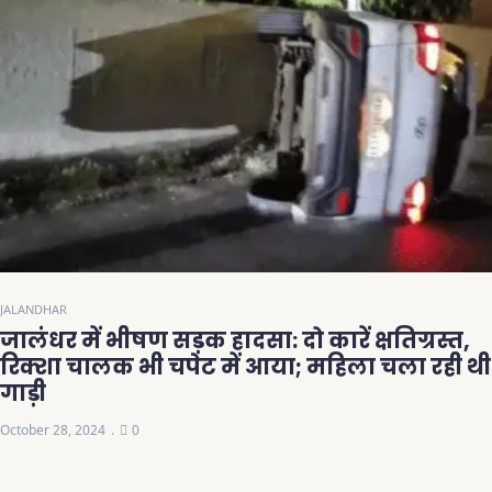
JALANDHAR
जालंधर में भीषण सड़क हादसा: दो कारें क्षतिग्रस्त,
रिक्शा चालक भी चपेट में आया; महिला चला रही थी
गाड़ी
October 28, 2024
0