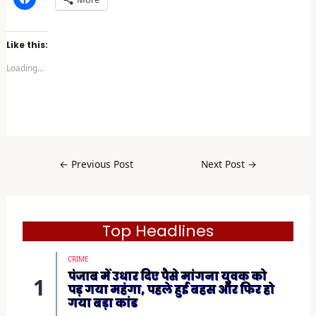
l
i
c
k
t
Like this:
o
s
Loading...
h
a
r
e
o
n
F
a
c
e
b
←
Previous Post
Next Post
→
o
o
k
(
O
p
e
Top Headlines
n
s
i
CRIME
n
n
पंजाब में उधार दिए पैसे मांगना युवक को
e
पड़ गया महंगा, पहले हुई बहस और फिर हो
w
w
गया बड़ा कांड
i