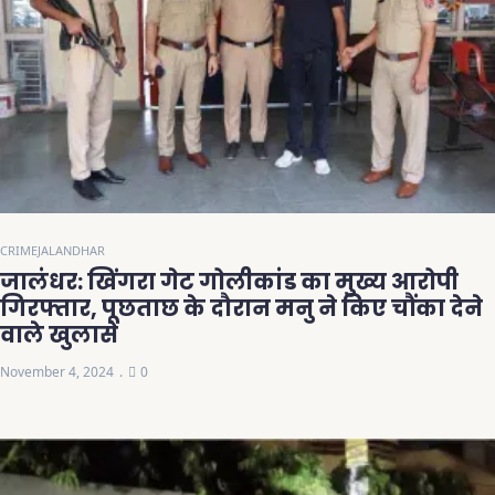
CRIME
JALANDHAR
जालंधर: खिंगरा गेट गोलीकांड का मुख्य आरोपी
गिरफ्तार, पूछताछ के दौरान मनु ने किए चौंका देने
वाले खुलासे
November 4, 2024
0