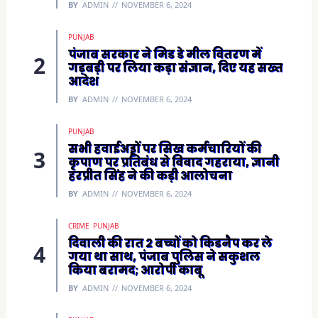
n
BY
ADMIN
NOVEMBER 6, 2024
d
o
w
)
PUNJAB
पंजाब सरकार ने मिड डे मील वितरण में
गड़बड़ी पर लिया कड़ा संज्ञान, दिए यह सख्त
आदेश
BY
ADMIN
NOVEMBER 6, 2024
PUNJAB
सभी हवाईअड्डों पर सिख कर्मचारियों की
कृपाण पर प्रतिबंध से विवाद गहराया, ज्ञानी
हरप्रीत सिंह ने की कड़ी आलोचना
BY
ADMIN
NOVEMBER 6, 2024
CRIME
PUNJAB
दिवाली की रात 2 बच्चों को किडनैप कर ले
गया था साथ, पंजाब पुलिस ने सकुशल
किया बरामद; आरोपी काबू
BY
ADMIN
NOVEMBER 6, 2024