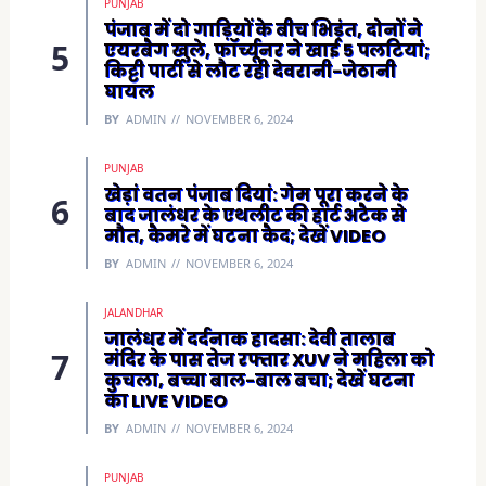
PUNJAB
पंजाब में दो गाड़ियों के बीच भिड़ंत, दोनों ने
एयरबैग खुले, फॉर्च्यूनर ने खाई 5 पलटियां;
किट्टी पार्टी से लौट रही देवरानी-जेठानी
घायल
BY
ADMIN
NOVEMBER 6, 2024
PUNJAB
खेड़ां वतन पंजाब दियां: गेम पूरा करने के
बाद जालंधर के एथलीट की हार्ट अटैक से
मौत, कैमरे में घटना कैद; देखें VIDEO
BY
ADMIN
NOVEMBER 6, 2024
JALANDHAR
जालंधर में दर्दनाक हादसा: देवी तालाब
मंदिर के पास तेज रफ्तार XUV ने महिला को
कुचला, बच्चा बाल-बाल बचा; देखें घटना
का LIVE VIDEO
BY
ADMIN
NOVEMBER 6, 2024
PUNJAB