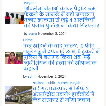
Punjab
शिवसेना नेताओं के घर पैट्रोल बम
फेंकने के मामले में बड़ी सफलता,
बब्बर खालसा से जुड़े 4 आतंकियों
को पंजाब पुलिस ने किया गिरफ्तार
by
admin
November 5, 2024
Crime
कब्र खोदने के बाद ‘कत्ल’: 10 फीट
गहरे गड्ढे में दफनाई लाश, 6 टुकड़ों में
पुलिस ने बरामद किया शव…पढ़ें
ब्यूटीशियन की हत्या की खौफनाक
कहानी
by
admin
November 5, 2024
National
Public Interest
Punjab
चंडीगढ़ एयरपोर्ट से सिर्फ़ 2
अंतर्राष्ट्रीय उड़ाने? हाईकोर्ट ने
केंद्र सरकार से माँगा जवाब