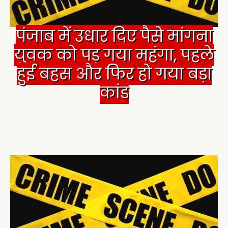
पंजाब में उधार दिए पैसे मांगना
युवक को पड़ गया महंगा, पहले
हुई बहस और फिर हो गया बड़ा
कांड
व