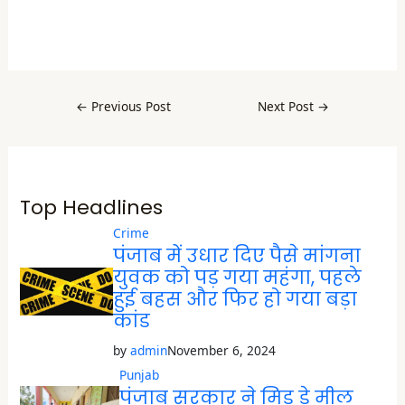
r
e
o
n
F
a
c
e
b
←
Previous Post
Next Post
→
o
o
k
(
O
p
e
n
Top Headlines
s
i
n
Crime
n
पंजाब में उधार दिए पैसे मांगना
e
w
युवक को पड़ गया महंगा, पहले
w
i
हुई बहस और फिर हो गया बड़ा
n
d
कांड
o
w
)
by
admin
November 6, 2024
Punjab
पंजाब सरकार ने मिड डे मील