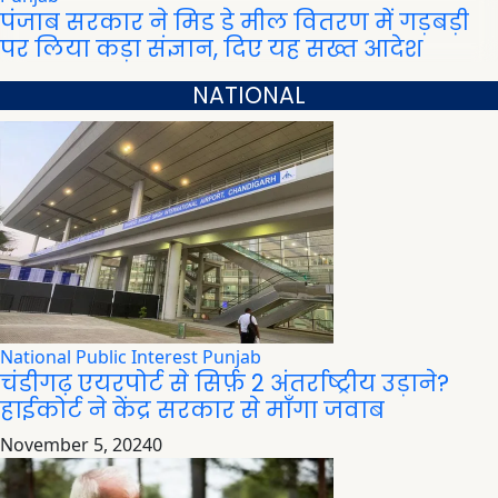
पंजाब सरकार ने मिड डे मील वितरण में गड़बड़ी
पर लिया कड़ा संज्ञान, दिए यह सख्त आदेश
NATIONAL
National
Public Interest
Punjab
चंडीगढ़ एयरपोर्ट से सिर्फ़ 2 अंतर्राष्ट्रीय उड़ाने?
हाईकोर्ट ने केंद्र सरकार से माँगा जवाब
November 5, 2024
0