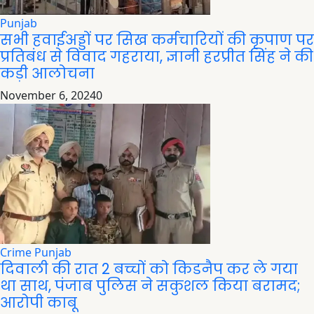
Punjab
सभी हवाईअड्डों पर सिख कर्मचारियों की कृपाण पर
प्रतिबंध से विवाद गहराया, ज्ञानी हरप्रीत सिंह ने की
कड़ी आलोचना
November 6, 2024
0
Crime
Punjab
दिवाली की रात 2 बच्चों को किडनैप कर ले गया
था साथ, पंजाब पुलिस ने सकुशल किया बरामद;
आरोपी काबू