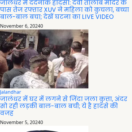
जालंधर में दर्दनाक हादसा: देवी तालाब मंदिर के
पास तेज रफ्तार XUV ने महिला को कुचला, बच्चा
बाल-बाल बचा; देखें घटना का LIVE VIDEO
November 6, 2024
0
Jalandhar
जालंधर में घर में लगने से जिंदा जला कुत्ता, अंदर
सो रही लड़की बाल-बाल बची; ये है हादसे की
वजह
November 5, 2024
0