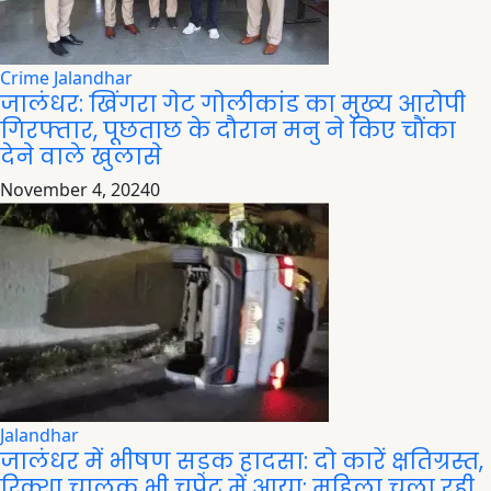
Crime
Jalandhar
जालंधर: खिंगरा गेट गोलीकांड का मुख्य आरोपी
गिरफ्तार, पूछताछ के दौरान मनु ने किए चौंका
देने वाले खुलासे
November 4, 2024
0
Jalandhar
जालंधर में भीषण सड़क हादसा: दो कारें क्षतिग्रस्त,
रिक्शा चालक भी चपेट में आया; महिला चला रही