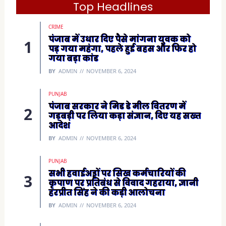
e
Top Headlines
n
s
i
CRIME
n
n
पंजाब में उधार दिए पैसे मांगना युवक को
e
पड़ गया महंगा, पहले हुई बहस और फिर हो
w
w
गया बड़ा कांड
i
n
BY
ADMIN
NOVEMBER 6, 2024
d
o
w
)
PUNJAB
पंजाब सरकार ने मिड डे मील वितरण में
गड़बड़ी पर लिया कड़ा संज्ञान, दिए यह सख्त
आदेश
BY
ADMIN
NOVEMBER 6, 2024
PUNJAB
सभी हवाईअड्डों पर सिख कर्मचारियों की
कृपाण पर प्रतिबंध से विवाद गहराया, ज्ञानी
हरप्रीत सिंह ने की कड़ी आलोचना
BY
ADMIN
NOVEMBER 6, 2024