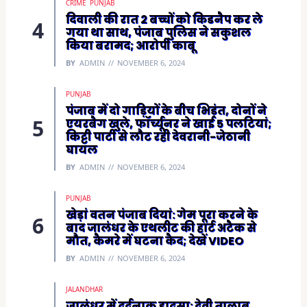
CRIME
PUNJAB
दिवाली की रात 2 बच्चों को किडनैप कर ले
गया था साथ, पंजाब पुलिस ने सकुशल
किया बरामद; आरोपी काबू
BY
ADMIN
NOVEMBER 6, 2024
PUNJAB
पंजाब में दो गाड़ियों के बीच भिड़ंत, दोनों ने
एयरबैग खुले, फॉर्च्यूनर ने खाई 5 पलटियां;
किट्टी पार्टी से लौट रही देवरानी-जेठानी
घायल
BY
ADMIN
NOVEMBER 6, 2024
PUNJAB
खेड़ां वतन पंजाब दियां: गेम पूरा करने के
बाद जालंधर के एथलीट की हार्ट अटैक से
मौत, कैमरे में घटना कैद; देखें VIDEO
BY
ADMIN
NOVEMBER 6, 2024
JALANDHAR
जालंधर में दर्दनाक हादसा: देवी तालाब