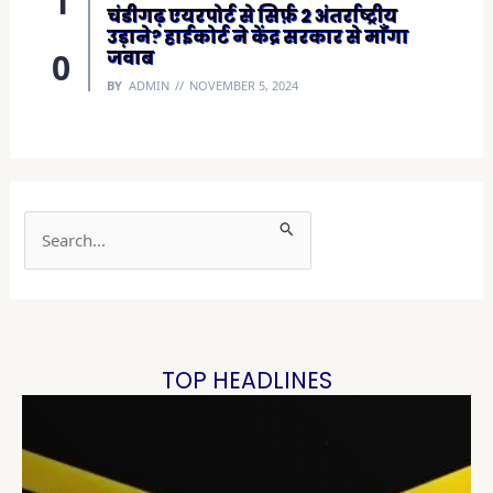
चंडीगढ़ एयरपोर्ट से सिर्फ़ 2 अंतर्राष्ट्रीय
उड़ाने? हाईकोर्ट ने केंद्र सरकार से माँगा
जवाब
BY
ADMIN
NOVEMBER 5, 2024
S
e
a
r
c
h
TOP HEADLINES
f
o
r
: