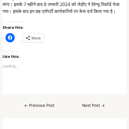
मांगा। इसके 7 महीने बाद 8 जनवरी 2024 को जेडीए ने रेवेन्यू रिकॉर्ड भेजा
गया। इसके बाद इन छह प्रॉपर्टी कारोबारियों पर केस दर्ज किया गया है।
Share this:
C
More
l
i
c
k
t
Like this:
o
s
Loading...
h
a
r
e
o
n
F
a
c
e
b
←
Previous Post
Next Post
→
o
o
k
(
O
p