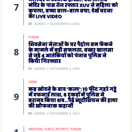
मंदिर के पास तेज रफ्तार XUV ने महिला को
कुचला, बच्चा बाल-बाल बचा; देखें घटना
का LIVE VIDEO
BY
ADMIN
NOVEMBER 6, 2024
PUNJAB
शिवसेना नेताओं के घर पैट्रोल बम फेंकने
के मामले में बड़ी सफलता, बब्बर खालसा
से जुड़े 4 आतंकियों को पंजाब पुलिस ने
किया गिरफ्तार
BY
ADMIN
NOVEMBER 5, 2024
CRIME
कब्र खोदने के बाद ‘कत्ल’: 10 फीट गहरे गड्ढे
में दफनाई लाश, 6 टुकड़ों में पुलिस ने
बरामद किया शव…पढ़ें ब्यूटीशियन की हत्या
की खौफनाक कहानी
BY
ADMIN
NOVEMBER 5, 2024
NATIONAL
PUBLIC INTEREST
PUNJAB