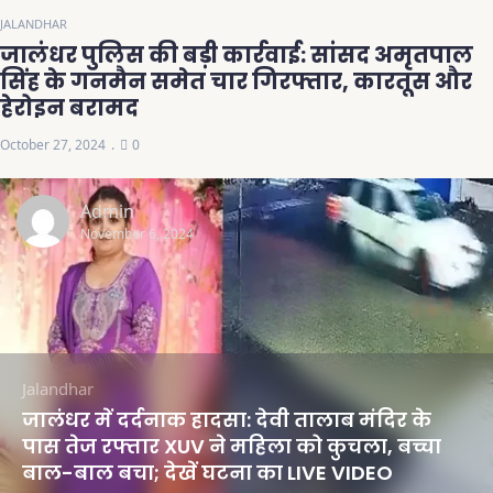
JALANDHAR
जालंधर पुलिस की बड़ी कार्रवाई: सांसद अमृतपाल
सिंह के गनमैन समेत चार गिरफ्तार, कारतूस और
हेरोइन बरामद
October 27, 2024
0
Admin
November 6, 2024
Jalandhar
जालंधर में दर्दनाक हादसा: देवी तालाब मंदिर के
पास तेज रफ्तार XUV ने महिला को कुचला, बच्चा
बाल-बाल बचा; देखें घटना का LIVE VIDEO