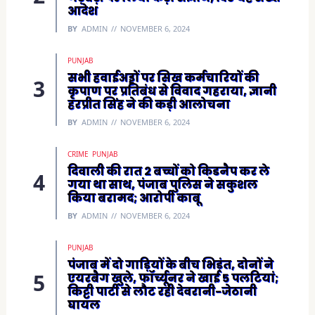
आदेश
BY
ADMIN
NOVEMBER 6, 2024
PUNJAB
सभी हवाईअड्डों पर सिख कर्मचारियों की
कृपाण पर प्रतिबंध से विवाद गहराया, ज्ञानी
हरप्रीत सिंह ने की कड़ी आलोचना
BY
ADMIN
NOVEMBER 6, 2024
CRIME
PUNJAB
दिवाली की रात 2 बच्चों को किडनैप कर ले
गया था साथ, पंजाब पुलिस ने सकुशल
किया बरामद; आरोपी काबू
BY
ADMIN
NOVEMBER 6, 2024
PUNJAB
पंजाब में दो गाड़ियों के बीच भिड़ंत, दोनों ने
एयरबैग खुले, फॉर्च्यूनर ने खाई 5 पलटियां;
किट्टी पार्टी से लौट रही देवरानी-जेठानी
घायल