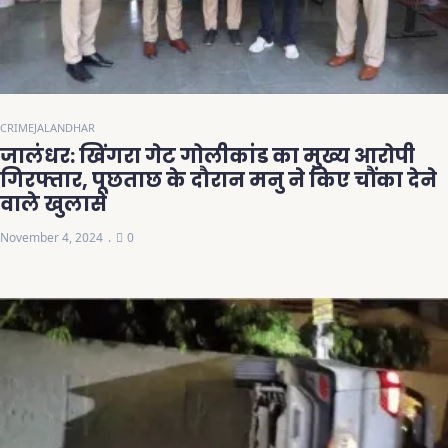
CRIME
JALANDHAR
जालंधर: खिंगरा गेट गोलीकांड का मुख्य आरोपी
गिरफ्तार, पूछताछ के दौरान मनु ने किए चौंका देने
वाले खुलासे
November 4, 2024
0