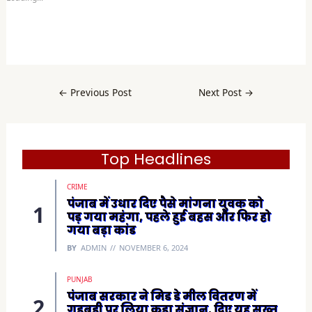
a
r
e
o
n
F
a
c
e
b
←
Previous Post
Next Post
→
o
o
k
(
O
p
e
Top Headlines
n
s
i
CRIME
n
n
पंजाब में उधार दिए पैसे मांगना युवक को
e
पड़ गया महंगा, पहले हुई बहस और फिर हो
w
w
गया बड़ा कांड
i
n
BY
ADMIN
NOVEMBER 6, 2024
d
o
w
)
PUNJAB
पंजाब सरकार ने मिड डे मील वितरण में
गड़बड़ी पर लिया कड़ा संज्ञान, दिए यह सख्त