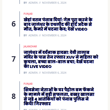
BY
ADMIN
NOVEMBER 6, 2024
PUNJAB
खेड़ां वतन पंजाब दियां: गेम पूरा करने के
बाद जालंधर के एथलीट की हार्ट अटैक से
मौत, कैमरे में घटना कैद; देखें VIDEO
BY
ADMIN
NOVEMBER 6, 2024
JALANDHAR
जालंधर में दर्दनाक हादसा: देवी तालाब
मंदिर के पास तेज रफ्तार XUV ने महिला को
कुचला, बच्चा बाल-बाल बचा; देखें घटना
का LIVE VIDEO
BY
ADMIN
NOVEMBER 6, 2024
PUNJAB
शिवसेना नेताओं के घर पैट्रोल बम फेंकने
के मामले में बड़ी सफलता, बब्बर खालसा
से जुड़े 4 आतंकियों को पंजाब पुलिस ने
किया गिरफ्तार
BY
ADMIN
NOVEMBER 5, 2024