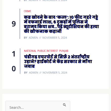
CRIME
कब्र खोदने के बाद ‘कत्ल’: 10 फीट गहरे गड्ढे
में दफनाई लाश, 6 टुकड़ों में पुलिस ने
बरामद किया शव…पढ़ें ब्यूटीशियन की हत्या
की खौफनाक कहानी
BY
ADMIN
NOVEMBER 5, 2024
NATIONAL
PUBLIC INTEREST
PUNJAB
चंडीगढ़ एयरपोर्ट से सिर्फ़ 2 अंतर्राष्ट्रीय
उड़ाने? हाईकोर्ट ने केंद्र सरकार से माँगा
जवाब
BY
ADMIN
NOVEMBER 5, 2024
S
e