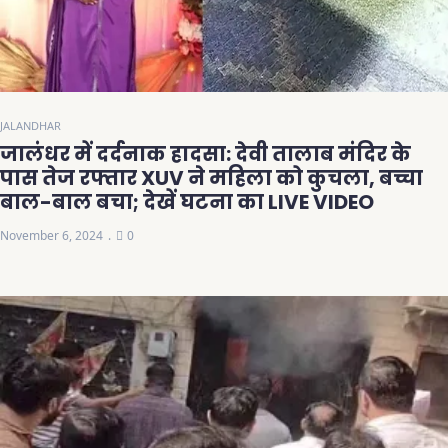
JALANDHAR
जालंधर में दर्दनाक हादसा: देवी तालाब मंदिर के
पास तेज रफ्तार XUV ने महिला को कुचला, बच्चा
बाल-बाल बचा; देखें घटना का LIVE VIDEO
November 6, 2024
0