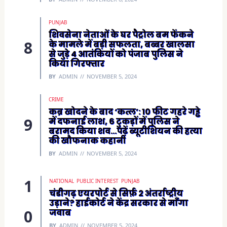
PUNJAB
शिवसेना नेताओं के घर पैट्रोल बम फेंकने
के मामले में बड़ी सफलता, बब्बर खालसा
से जुड़े 4 आतंकियों को पंजाब पुलिस ने
किया गिरफ्तार
BY
ADMIN
NOVEMBER 5, 2024
CRIME
कब्र खोदने के बाद ‘कत्ल’: 10 फीट गहरे गड्ढे
में दफनाई लाश, 6 टुकड़ों में पुलिस ने
बरामद किया शव…पढ़ें ब्यूटीशियन की हत्या
की खौफनाक कहानी
BY
ADMIN
NOVEMBER 5, 2024
NATIONAL
PUBLIC INTEREST
PUNJAB
चंडीगढ़ एयरपोर्ट से सिर्फ़ 2 अंतर्राष्ट्रीय
उड़ाने? हाईकोर्ट ने केंद्र सरकार से माँगा
जवाब
BY
ADMIN
NOVEMBER 5, 2024