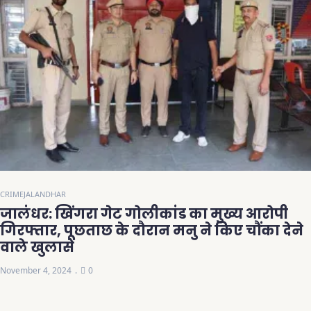
CRIME
JALANDHAR
जालंधर: खिंगरा गेट गोलीकांड का मुख्य आरोपी
गिरफ्तार, पूछताछ के दौरान मनु ने किए चौंका देने
वाले खुलासे
November 4, 2024
0