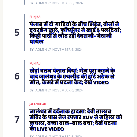
BY
ADMIN
NOVEMBER 6, 2024
PUNJAB
पंजाब में दो गाड़ियों के बीच भिड़ंत, दोनों ने
एयरबैग खुले, फॉर्च्यूनर ने खाई 5 पलटियां;
किट्टी पार्टी से लौट रही देवरानी-जेठानी
घायल
BY
ADMIN
NOVEMBER 6, 2024
PUNJAB
खेड़ां वतन पंजाब दियां: गेम पूरा करने के
बाद जालंधर के एथलीट की हार्ट अटैक से
मौत, कैमरे में घटना कैद; देखें VIDEO
BY
ADMIN
NOVEMBER 6, 2024
JALANDHAR
जालंधर में दर्दनाक हादसा: देवी तालाब
मंदिर के पास तेज रफ्तार XUV ने महिला को
कुचला, बच्चा बाल-बाल बचा; देखें घटना
का LIVE VIDEO
BY
ADMIN
NOVEMBER 6, 2024