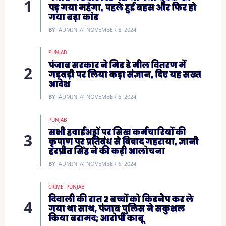
e
पड़ गया महंगा, पहले हुई बहस और फिर हो
w
w
गया बड़ा कांड
i
n
BY
ADMIN
NOVEMBER 6, 2024
d
o
w
)
PUNJAB
पंजाब सरकार ने मिड डे मील वितरण में
गड़बड़ी पर लिया कड़ा संज्ञान, दिए यह सख्त
आदेश
BY
ADMIN
NOVEMBER 6, 2024
PUNJAB
सभी हवाईअड्डों पर सिख कर्मचारियों की
कृपाण पर प्रतिबंध से विवाद गहराया, ज्ञानी
हरप्रीत सिंह ने की कड़ी आलोचना
BY
ADMIN
NOVEMBER 6, 2024
CRIME
PUNJAB
दिवाली की रात 2 बच्चों को किडनैप कर ले
गया था साथ, पंजाब पुलिस ने सकुशल
किया बरामद; आरोपी काबू