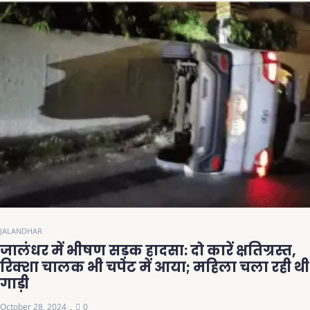
JALANDHAR
जालंधर में भीषण सड़क हादसा: दो कारें क्षतिग्रस्त,
रिक्शा चालक भी चपेट में आया; महिला चला रही थी
गाड़ी
October 28, 2024
0