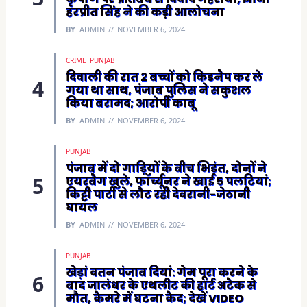
हरप्रीत सिंह ने की कड़ी आलोचना
BY
ADMIN
NOVEMBER 6, 2024
CRIME
PUNJAB
दिवाली की रात 2 बच्चों को किडनैप कर ले
गया था साथ, पंजाब पुलिस ने सकुशल
किया बरामद; आरोपी काबू
BY
ADMIN
NOVEMBER 6, 2024
PUNJAB
पंजाब में दो गाड़ियों के बीच भिड़ंत, दोनों ने
एयरबैग खुले, फॉर्च्यूनर ने खाई 5 पलटियां;
किट्टी पार्टी से लौट रही देवरानी-जेठानी
घायल
BY
ADMIN
NOVEMBER 6, 2024
PUNJAB
खेड़ां वतन पंजाब दियां: गेम पूरा करने के
बाद जालंधर के एथलीट की हार्ट अटैक से
मौत, कैमरे में घटना कैद; देखें VIDEO