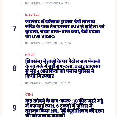
BY
ADMIN
NOVEMBER 6, 2024
JALANDHAR
जालंधर में दर्दनाक हादसा: देवी तालाब
मंदिर के पास तेज रफ्तार XUV ने महिला को
कुचला, बच्चा बाल-बाल बचा; देखें घटना
का LIVE VIDEO
BY
ADMIN
NOVEMBER 6, 2024
PUNJAB
शिवसेना नेताओं के घर पैट्रोल बम फेंकने
के मामले में बड़ी सफलता, बब्बर खालसा
से जुड़े 4 आतंकियों को पंजाब पुलिस ने
किया गिरफ्तार
BY
ADMIN
NOVEMBER 5, 2024
CRIME
कब्र खोदने के बाद ‘कत्ल’: 10 फीट गहरे गड्ढे
में दफनाई लाश, 6 टुकड़ों में पुलिस ने
बरामद किया शव…पढ़ें ब्यूटीशियन की हत्या
की खौफनाक कहानी