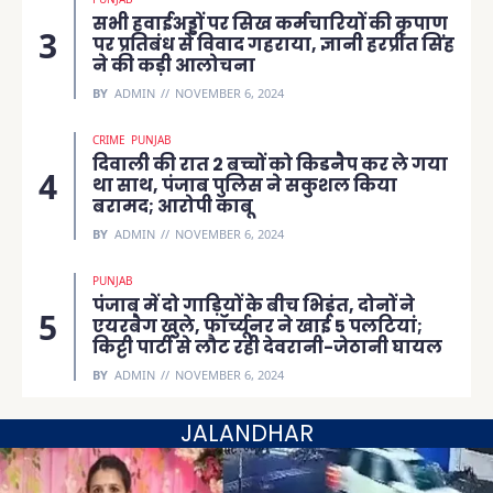
सभी हवाईअड्डों पर सिख कर्मचारियों की कृपाण
पर प्रतिबंध से विवाद गहराया, ज्ञानी हरप्रीत सिंह
ने की कड़ी आलोचना
BY
ADMIN
NOVEMBER 6, 2024
CRIME
PUNJAB
दिवाली की रात 2 बच्चों को किडनैप कर ले गया
था साथ, पंजाब पुलिस ने सकुशल किया
बरामद; आरोपी काबू
BY
ADMIN
NOVEMBER 6, 2024
PUNJAB
पंजाब में दो गाड़ियों के बीच भिड़ंत, दोनों ने
एयरबैग खुले, फॉर्च्यूनर ने खाई 5 पलटियां;
किट्टी पार्टी से लौट रही देवरानी-जेठानी घायल
BY
ADMIN
NOVEMBER 6, 2024
JALANDHAR