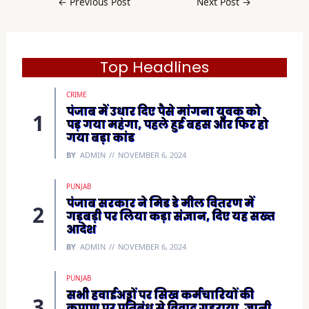
←
Previous Post
Next Post
→
o
o
k
(
O
p
e
Top Headlines
n
s
i
CRIME
n
n
पंजाब में उधार दिए पैसे मांगना युवक को
e
पड़ गया महंगा, पहले हुई बहस और फिर हो
w
w
गया बड़ा कांड
i
n
BY
ADMIN
NOVEMBER 6, 2024
d
o
w
)
PUNJAB
पंजाब सरकार ने मिड डे मील वितरण में
गड़बड़ी पर लिया कड़ा संज्ञान, दिए यह सख्त
आदेश
BY
ADMIN
NOVEMBER 6, 2024
PUNJAB
सभी हवाईअड्डों पर सिख कर्मचारियों की
कृपाण पर प्रतिबंध से विवाद गहराया, ज्ञानी