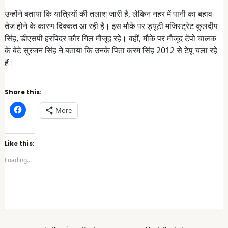
उन्होंने बताया कि यात्रियों की तलाश जारी है, लेकिन नहर में पानी का बहाव
तेज होने के कारण दिक्कत आ रही है। इस मौके पर ड्यूटी मजिस्ट्रेट कुलदीप
सिंह, डीएसपी हरपिंदर कौर गिल मौजूद रहे। वहीं, मौके पर मौजूद टेंपो चालक
के बेटे सुरजन सिंह ने बताया कि उनके पिता करम सिंह 2012 से टेपू चला रहे
हैं।
Share this:
C
More
l
i
c
k
t
Like this:
o
s
Loading...
h
a
r
e
o
n
F
a
c
e
b