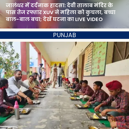
जालंधर में दर्दनाक हादसा: देवी तालाब मंदिर के
पास तेज रफ्तार XUV ने महिला को कुचला, बच्चा
बाल-बाल बचा; देखें घटना का LIVE VIDEO
PUNJAB