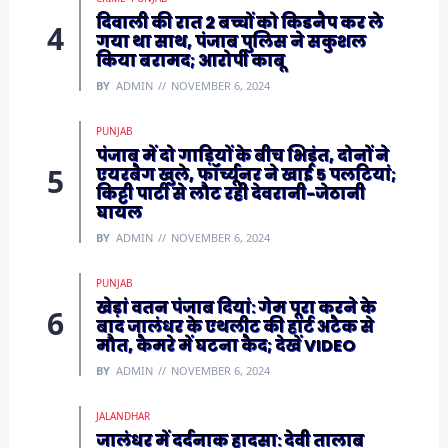
दिवाली की रात 2 बच्चों को किडनैप कर ले
गया था साथ, पंजाब पुलिस ने सकुशल
किया बरामद; आरोपी काबू
BY
ADMIN
NOVEMBER 6, 2024
PUNJAB
पंजाब में दो गाड़ियों के बीच भिड़ंत, दोनों ने
एयरबैग खुले, फॉर्च्यूनर ने खाई 5 पलटियां;
किट्टी पार्टी से लौट रही देवरानी-जेठानी
घायल
BY
ADMIN
NOVEMBER 6, 2024
PUNJAB
खेड़ां वतन पंजाब दियां: गेम पूरा करने के
बाद जालंधर के एथलीट की हार्ट अटैक से
मौत, कैमरे में घटना कैद; देखें VIDEO
BY
ADMIN
NOVEMBER 6, 2024
JALANDHAR
जालंधर में दर्दनाक हादसा: देवी तालाब