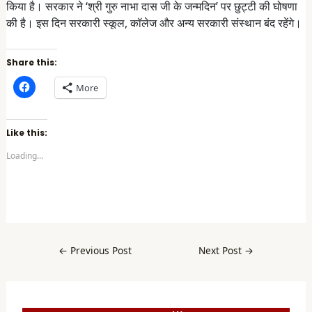
किया है। सरकार ने ‘श्री गुरु नाभा दास जी के जन्मदिन’ पर छुट्टी की घोषणा
की है। इस दिन सरकारी स्कूल, कॉलेज और अन्य सरकारी संस्थान बंद रहेंगे।
Share this:
C
More
l
i
c
k
t
Like this:
o
s
Loading...
h
a
r
e
o
n
F
a
c
e
b
←
Previous Post
Next Post
→
o
o
k
(
O
p
e