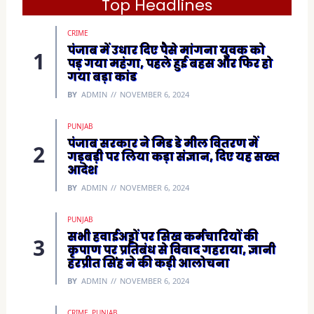
Top Headlines
n
s
i
CRIME
n
n
पंजाब में उधार दिए पैसे मांगना युवक को
e
पड़ गया महंगा, पहले हुई बहस और फिर हो
w
w
गया बड़ा कांड
i
n
BY
ADMIN
NOVEMBER 6, 2024
d
o
w
)
PUNJAB
पंजाब सरकार ने मिड डे मील वितरण में
गड़बड़ी पर लिया कड़ा संज्ञान, दिए यह सख्त
आदेश
BY
ADMIN
NOVEMBER 6, 2024
PUNJAB
सभी हवाईअड्डों पर सिख कर्मचारियों की
कृपाण पर प्रतिबंध से विवाद गहराया, ज्ञानी
हरप्रीत सिंह ने की कड़ी आलोचना
BY
ADMIN
NOVEMBER 6, 2024
CRIME
PUNJAB