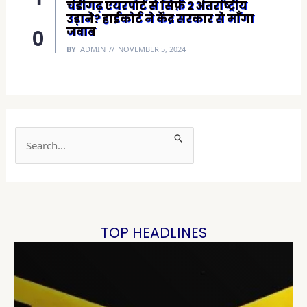
चंडीगढ़ एयरपोर्ट से सिर्फ़ 2 अंतर्राष्ट्रीय
उड़ाने? हाईकोर्ट ने केंद्र सरकार से माँगा
जवाब
BY
ADMIN
NOVEMBER 5, 2024
S
e
a
r
c
h
TOP HEADLINES
f
o
r
: