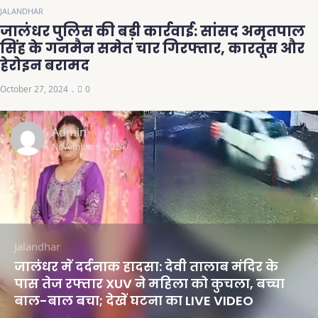
JALANDHAR
जालंधर पुलिस की बड़ी कार्रवाई: सांसद अमृतपाल
सिंह के गनमैन समेत चार गिरफ्तार, कारतूस और
हेरोइन बरामद
October 27, 2024
0
Admin
November 6, 2024
Jalandhar
जालंधर में दर्दनाक हादसा: देवी तालाब मंदिर के
पास तेज रफ्तार XUV ने महिला को कुचला, बच्चा
बाल-बाल बचा; देखें घटना का LIVE VIDEO