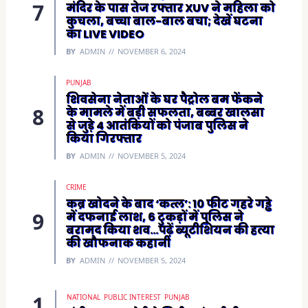
मंदिर के पास तेज रफ्तार XUV ने महिला को
कुचला, बच्चा बाल-बाल बचा; देखें घटना
का LIVE VIDEO
BY
ADMIN
NOVEMBER 6, 2024
PUNJAB
शिवसेना नेताओं के घर पैट्रोल बम फेंकने
के मामले में बड़ी सफलता, बब्बर खालसा
से जुड़े 4 आतंकियों को पंजाब पुलिस ने
किया गिरफ्तार
BY
ADMIN
NOVEMBER 5, 2024
CRIME
कब्र खोदने के बाद ‘कत्ल’: 10 फीट गहरे गड्ढे
में दफनाई लाश, 6 टुकड़ों में पुलिस ने
बरामद किया शव…पढ़ें ब्यूटीशियन की हत्या
की खौफनाक कहानी
BY
ADMIN
NOVEMBER 5, 2024
NATIONAL
PUBLIC INTEREST
PUNJAB