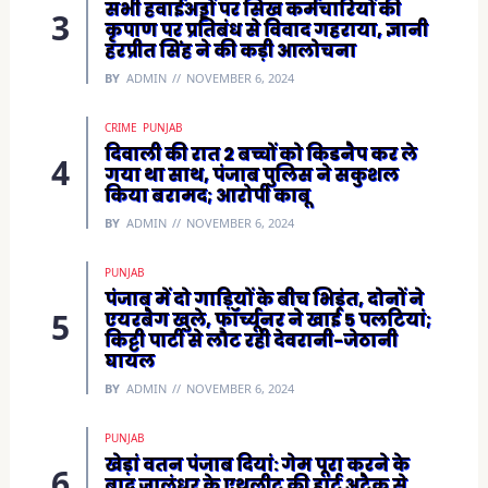
सभी हवाईअड्डों पर सिख कर्मचारियों की
कृपाण पर प्रतिबंध से विवाद गहराया, ज्ञानी
हरप्रीत सिंह ने की कड़ी आलोचना
BY
ADMIN
NOVEMBER 6, 2024
CRIME
PUNJAB
दिवाली की रात 2 बच्चों को किडनैप कर ले
गया था साथ, पंजाब पुलिस ने सकुशल
किया बरामद; आरोपी काबू
BY
ADMIN
NOVEMBER 6, 2024
PUNJAB
पंजाब में दो गाड़ियों के बीच भिड़ंत, दोनों ने
एयरबैग खुले, फॉर्च्यूनर ने खाई 5 पलटियां;
किट्टी पार्टी से लौट रही देवरानी-जेठानी
घायल
BY
ADMIN
NOVEMBER 6, 2024
PUNJAB
खेड़ां वतन पंजाब दियां: गेम पूरा करने के
बाद जालंधर के एथलीट की हार्ट अटैक से