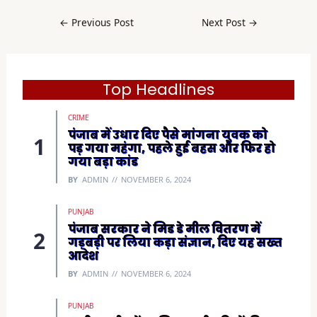
c
e
b
←
Previous Post
Next Post
→
o
o
k
(
O
p
e
Top Headlines
n
s
i
CRIME
n
n
पंजाब में उधार दिए पैसे मांगना युवक को
e
पड़ गया महंगा, पहले हुई बहस और फिर हो
w
w
गया बड़ा कांड
i
n
BY
ADMIN
NOVEMBER 6, 2024
d
o
w
)
PUNJAB
पंजाब सरकार ने मिड डे मील वितरण में
गड़बड़ी पर लिया कड़ा संज्ञान, दिए यह सख्त
आदेश
BY
ADMIN
NOVEMBER 6, 2024
PUNJAB