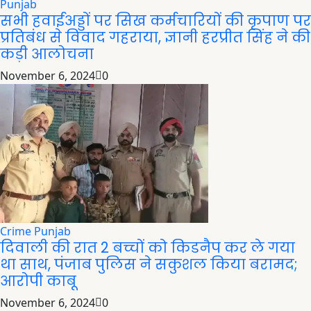
Punjab
सभी हवाईअड्डों पर सिख कर्मचारियों की कृपाण पर
प्रतिबंध से विवाद गहराया, ज्ञानी हरप्रीत सिंह ने की
कड़ी आलोचना
November 6, 2024
0
Crime
Punjab
दिवाली की रात 2 बच्चों को किडनैप कर ले गया
था साथ, पंजाब पुलिस ने सकुशल किया बरामद;
आरोपी काबू
November 6, 2024
0