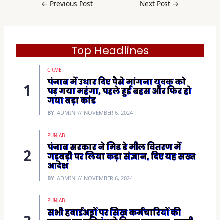
b
←
Previous Post
Next Post
→
o
o
k
(
O
p
e
Top Headlines
n
s
i
CRIME
n
n
पंजाब में उधार दिए पैसे मांगना युवक को
e
पड़ गया महंगा, पहले हुई बहस और फिर हो
w
w
गया बड़ा कांड
i
n
BY
ADMIN
NOVEMBER 6, 2024
d
o
w
)
PUNJAB
पंजाब सरकार ने मिड डे मील वितरण में
गड़बड़ी पर लिया कड़ा संज्ञान, दिए यह सख्त
आदेश
BY
ADMIN
NOVEMBER 6, 2024
PUNJAB
सभी हवाईअड्डों पर सिख कर्मचारियों की