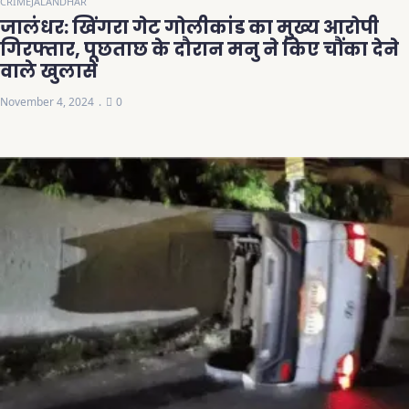
CRIME
JALANDHAR
जालंधर: खिंगरा गेट गोलीकांड का मुख्य आरोपी
गिरफ्तार, पूछताछ के दौरान मनु ने किए चौंका देने
वाले खुलासे
November 4, 2024
0