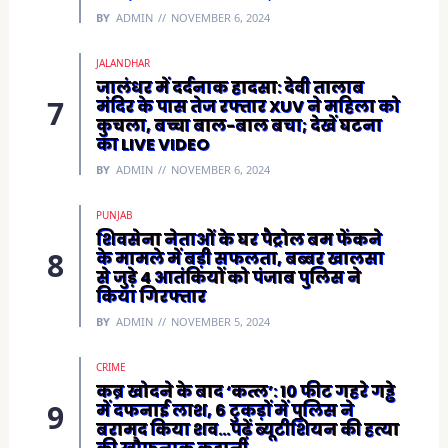
BY
ADMIN
NOVEMBER 6, 2024
JALANDHAR
जालंधर में दर्दनाक हादसा: देवी तालाब
मंदिर के पास तेज रफ्तार XUV ने महिला को
कुचला, बच्चा बाल-बाल बचा; देखें घटना
का LIVE VIDEO
BY
ADMIN
NOVEMBER 6, 2024
PUNJAB
शिवसेना नेताओं के घर पैट्रोल बम फेंकने
के मामले में बड़ी सफलता, बब्बर खालसा
से जुड़े 4 आतंकियों को पंजाब पुलिस ने
किया गिरफ्तार
BY
ADMIN
NOVEMBER 5, 2024
CRIME
कब्र खोदने के बाद ‘कत्ल’: 10 फीट गहरे गड्ढे
में दफनाई लाश, 6 टुकड़ों में पुलिस ने
बरामद किया शव…पढ़ें ब्यूटीशियन की हत्या