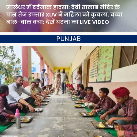
जालंधर में दर्दनाक हादसा: देवी तालाब मंदिर के
पास तेज रफ्तार XUV ने महिला को कुचला, बच्चा
बाल-बाल बचा; देखें घटना का LIVE VIDEO
PUNJAB