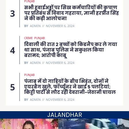
PUNJAB
सभी हवाईअड्डों पर सिख कर्मचारियों की कृपाण
पर प्रतिबंध से विवाद गहराया, ज्ञानी हरप्रीत सिंह
ने की कड़ी आलोचना
BY
ADMIN
NOVEMBER 6, 2024
CRIME
PUNJAB
दिवाली की रात 2 बच्चों को किडनैप कर ले गया
था साथ, पंजाब पुलिस ने सकुशल किया
बरामद; आरोपी काबू
BY
ADMIN
NOVEMBER 6, 2024
PUNJAB
पंजाब में दो गाड़ियों के बीच भिड़ंत, दोनों ने
एयरबैग खुले, फॉर्च्यूनर ने खाई 5 पलटियां;
किट्टी पार्टी से लौट रही देवरानी-जेठानी घायल
BY
ADMIN
NOVEMBER 6, 2024
JALANDHAR