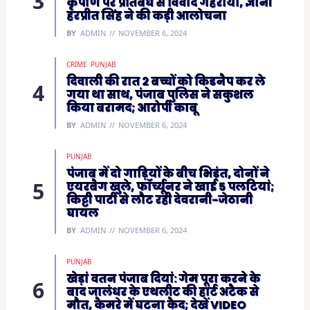
कृपाण पर प्रतिबंध से विवाद गहराया, ज्ञानी
हरप्रीत सिंह ने की कड़ी आलोचना
BY
ADMIN
NOVEMBER 6, 2024
CRIME
PUNJAB
दिवाली की रात 2 बच्चों को किडनैप कर ले
गया था साथ, पंजाब पुलिस ने सकुशल
किया बरामद; आरोपी काबू
BY
ADMIN
NOVEMBER 6, 2024
PUNJAB
पंजाब में दो गाड़ियों के बीच भिड़ंत, दोनों ने
एयरबैग खुले, फॉर्च्यूनर ने खाई 5 पलटियां;
किट्टी पार्टी से लौट रही देवरानी-जेठानी
घायल
BY
ADMIN
NOVEMBER 6, 2024
PUNJAB
खेड़ां वतन पंजाब दियां: गेम पूरा करने के
बाद जालंधर के एथलीट की हार्ट अटैक से
मौत, कैमरे में घटना कैद; देखें VIDEO