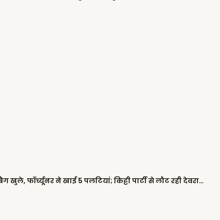
पंजाब में दो गाड़ियों के बीच भिड़ंत, दोनों ने एयरबैग खुले, फॉर्च्यूनर ने खाई 5 पलटियां; किट्टी पार्टी से लौट रही देवरानी-जेठानी घायल