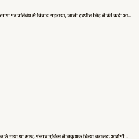
सभी हवाईअड्डों पर सिख कर्मचारियों की कृपाण पर प्रतिबंध से विवाद गहराया, ज्ञानी हरप्रीत सिंह ने की कड़ी आलोचना
दिवाली की रात 2 बच्चों को किडनैप कर ले गया था साथ, पंजाब पुलिस ने सकुशल किया बरामद; आरोपी काबू