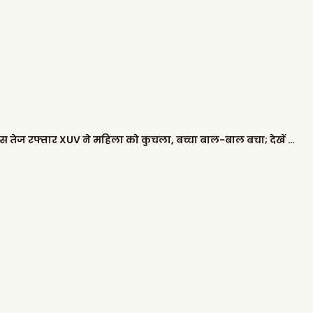
जालंधर में दर्दनाक हादसा: देवी तालाब मंदिर के पास तेज रफ्तार XUV ने महिला को कुचला, बच्चा बाल-बाल बचा; देखें घटना का LIVE VIDEO