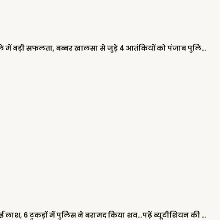
शिवसेना नेताओं के घर पैट्रोल बम फेंकने के मामले में बड़ी सफलता, बब्बर खालसा से जुड़े 4 आतंकियों को पंजाब पुलिस ने किया गिरफ्तार
कब्र खोदने के बाद ‘कत्ल’: 10 फीट गहरे गड्ढे में दफनाई लाश, 6 टुकड़ों में पुलिस ने बरामद किया शव…पढ़ें ब्यूटीशियन की हत्या की खौफनाक कहानी