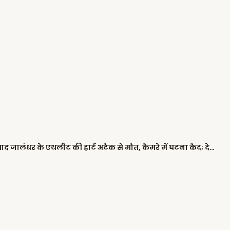
खेड़ां वतन पंजाब दियां: गेम पूरा करने के बाद जालंधर के एथलीट की हार्ट अटैक से मौत, कैमरे में घटना कैद; देखें VIDEO