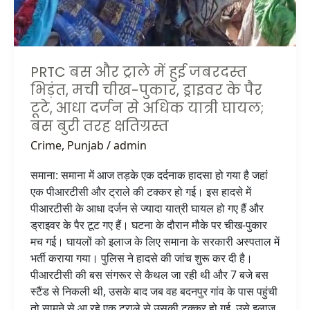
चीख-
पुकार,
ड्राइवर
के
PRTC बस और ट्राले में हुई जबरदस्त
पैर
भिड़ंत, मची चीख-पुकार, ड्राइवर के पैर
टूटे,
टूटे, आधा दर्जन से अधिक यात्री घायल;
आधा
बस बुरी तरह क्षतिग्रस्त
दर्जन
Crime
,
Punjab
/
admin
से
अधिक
समाना: समाना में आज तड़के एक दर्दनाक हादसा हो गया है जहां
यात्री
एक पीआरटीसी और ट्राले की टक्कर हो गई। इस हादसे में
घायल;
पीआरटीसी के आधा दर्जन से ज्यादा यात्री घायल हो गए हैं और
बस
ड्राइवर के पैर टूट गए हैं। घटना के दौरान मौके पर चीख-पुकार
बुरी
मच गई। घायलों को इलाज के लिए समाना के सरकारी अस्पताल में
तरह
भर्ती कराया गया। पुलिस ने हादसे की जांच शुरू कर दी है।
क्षतिग्रस्त
पीआरटीसी की बस संगरूर से कैथल जा रही थी और 7 बजे बस
स्टैंड से निकली थी, उसके बाद जब वह बदनपुर गांव के पास पहुंची
तो सामने से आ रहे एक ट्राले से उसकी टक्कर हो गई, उसे इलाज