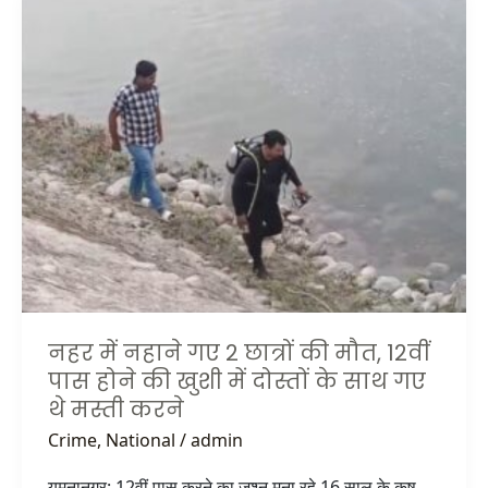
में
नहाने
गए
2
छात्रों
की
मौत,
12वीं
पास
होने
की
खुशी
में
नहर में नहाने गए 2 छात्रों की मौत, 12वीं
दोस्तों
पास होने की खुशी में दोस्तों के साथ गए
के
थे मस्ती करने
साथ
Crime
,
National
/
admin
गए
थे
यमुनानगर: 12वीं पास करने का जश्न मना रहे 16 साल के कृष