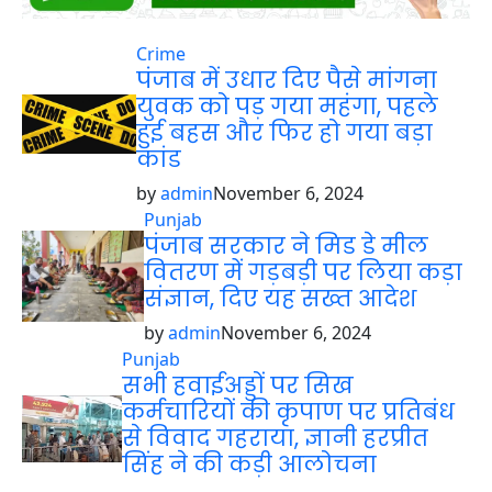
Crime
पंजाब में उधार दिए पैसे मांगना
युवक को पड़ गया महंगा, पहले
हुई बहस और फिर हो गया बड़ा
कांड
by
admin
November 6, 2024
Punjab
पंजाब सरकार ने मिड डे मील
वितरण में गड़बड़ी पर लिया कड़ा
संज्ञान, दिए यह सख्त आदेश
by
admin
November 6, 2024
Punjab
सभी हवाईअड्डों पर सिख
कर्मचारियों की कृपाण पर प्रतिबंध
से विवाद गहराया, ज्ञानी हरप्रीत
सिंह ने की कड़ी आलोचना