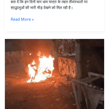
बता दें कि इन दिनों चार धाम यात्रा के तहत तीर्थस्थलों पर
श्रद्धालुओं की भारी भीड़ देखने को मिल रही है।
Read More »
जालंधर
में
चलती
हुई
स्कूटी
बनी
आग
का
गोला,
बाल-
बाल
बची