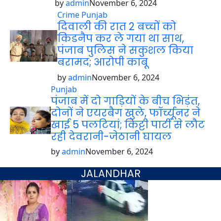
by
admin
November 6, 2024
Crime
Punjab
दिवाली की रात 2 बच्चों को
किडनैप कर ले गया था साथ,
पंजाब पुलिस ने सकुशल किया
बरामद; आरोपी काबू
by
admin
November 6, 2024
Punjab
पंजाब में दो गाड़ियों के बीच भिड़ंत,
दोनों ने एयरबैग खुले, फॉर्च्यूनर ने
खाई 5 पलटियां; किट्टी पार्टी से लौट
रही देवरानी-जेठानी घायल
by
admin
November 6, 2024
JALANDHAR