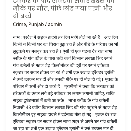
टक्कर के बाद एक्टिवा सवार शख्स की
शख्स
मौके पर मौत, पीछे छोड़ गया पत्नी और
की
दो बच्चे
मौके
पर
Crime
,
Punjab
/
admin
मौत,
नाभा: प्रदेश में सड़क हादसे हर दिन महंगे होते जा रहे हैं। आए दिन
पीछे
किसी न किसी घर का चिराग बुझ रहा है और पीछे के परिवार को भी
छोड़
लुढ़कने पर मजबूर कर रहा है। ऐसी ही एक घटना देर रात नाभा
गया
ब्लॉक के गांव कौल के पास घटी जहां किसान लक्खा सिंह अपने
पत्नी
गांव कमेली से महज डेढ़ किलोमीटर की दूरी पर अपने एक्टिवा
और
स्कूटर पर सवार होकर जा रहे थे तभी एक अज्ञात ट्रैक्टर ट्रॉली
दो
ने उन्हें टक्कर मार दी और उनकी मौके पर ही मौत हो गई। मृतक के
बच्चे
परिवार में पत्नी और दो बच्चे हैं। ग्रामीणों ने कहा कि सरकार को
ट्रैक्टरों के ऊपर लगे बड़े स्पीकर पर लगाम लगानी चाहिए, ताकि
सड़क दुर्घटनाओं में कमी आ सके। नाभा ब्लॉक के गांव कमेली
निवासी 48 वर्षीय किसान लक्खा सिंह की गांव पहुंचने से महज डेढ़
किलोमीटर दूर सड़क हादसे में दर्दनाक मौत हो गई। मृतक देर रात
एक्टिवा स्कूटर पर सवार होकर नाभा शहर से अपने घर गांव कमेली
जा रहा था तभी एक अज्ञात ट्रैक्टर ट्रॉली ने उसे टक्कर मार दी