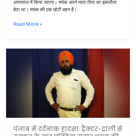
अस्पताल में किया जाएगा। मयंक अपने माता-पिता का इकलौता
बेटा था। मयंक की एक छोटी बहन है।
Read More »
पंजाब
में
दर्दनाक
हादसा:
ट्रैक्टर-
ट्राली
से
टक्कर
के
बाद
एक्टिवा
पंजाब में दर्दनाक हादसा: ट्रैक्टर-ट्राली से
सवार