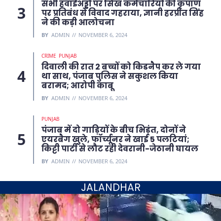
सभी हवाईअड्डों पर सिख कर्मचारियों की कृपाण
पर प्रतिबंध से विवाद गहराया, ज्ञानी हरप्रीत सिंह
ने की कड़ी आलोचना
BY
ADMIN
NOVEMBER 6, 2024
CRIME
PUNJAB
दिवाली की रात 2 बच्चों को किडनैप कर ले गया
था साथ, पंजाब पुलिस ने सकुशल किया
बरामद; आरोपी काबू
BY
ADMIN
NOVEMBER 6, 2024
PUNJAB
पंजाब में दो गाड़ियों के बीच भिड़ंत, दोनों ने
एयरबैग खुले, फॉर्च्यूनर ने खाई 5 पलटियां;
किट्टी पार्टी से लौट रही देवरानी-जेठानी घायल
BY
ADMIN
NOVEMBER 6, 2024
JALANDHAR