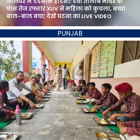
जालंधर में दर्दनाक हादसा: देवी तालाब मंदिर के
पास तेज रफ्तार XUV ने महिला को कुचला, बच्चा
बाल-बाल बचा; देखें घटना का LIVE VIDEO
PUNJAB