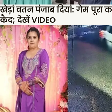
खेड़ां वतन पंजाब दियां: गेम पूरा
कैद; देखें VIDEO