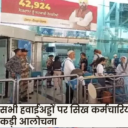
सभी हवाईअड्डों पर सिख कर्मचारियों
कड़ी आलोचना