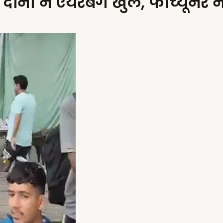
, दोनों ने एयरबैग खुले, फॉर्च्यूनर न