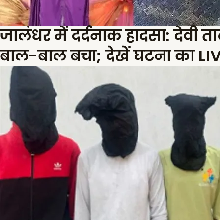
जालंधर में दर्दनाक हादसा: देवी 
बाल-बाल बचा; देखें घटना का L