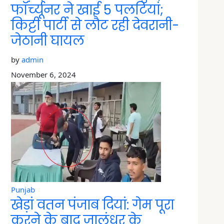
फॉर्च्यूनर ने खाई 5 पलटियां;
किट्टी पार्टी से लौट रही देवरानी-
जेठानी घायल
by
admin
November 6, 2024
Punjab
खेड़ां वतन पंजाब दियां: गेम पूरा
करने के बाद जालंधर के