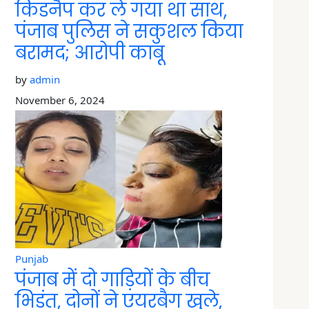
किडनैप कर ले गया था साथ,
पंजाब पुलिस ने सकुशल किया
बरामद; आरोपी काबू
by
admin
November 6, 2024
Punjab
पंजाब में दो गाड़ियों के बीच
भिड़ंत, दोनों ने एयरबैग खुले,