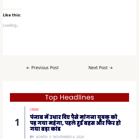
i
c
k
t
Like this:
o
s
Loading...
h
a
r
e
o
n
F
a
c
e
b
←
Previous Post
Next Post
→
o
o
k
(
O
p
e
Top Headlines
n
s
i
CRIME
n
n
पंजाब में उधार दिए पैसे मांगना युवक को
e
पड़ गया महंगा, पहले हुई बहस और फिर हो
w
w
गया बड़ा कांड
i
n
BY
ADMIN
NOVEMBER 6, 2024