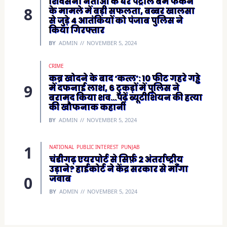
शिवसेना नेताओं के घर पैट्रोल बम फेंकने
के मामले में बड़ी सफलता, बब्बर खालसा
से जुड़े 4 आतंकियों को पंजाब पुलिस ने
किया गिरफ्तार
BY
ADMIN
NOVEMBER 5, 2024
CRIME
कब्र खोदने के बाद ‘कत्ल’: 10 फीट गहरे गड्ढे
में दफनाई लाश, 6 टुकड़ों में पुलिस ने
बरामद किया शव…पढ़ें ब्यूटीशियन की हत्या
की खौफनाक कहानी
BY
ADMIN
NOVEMBER 5, 2024
NATIONAL
PUBLIC INTEREST
PUNJAB
चंडीगढ़ एयरपोर्ट से सिर्फ़ 2 अंतर्राष्ट्रीय
उड़ाने? हाईकोर्ट ने केंद्र सरकार से माँगा
जवाब
BY
ADMIN
NOVEMBER 5, 2024