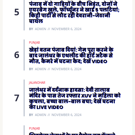
पंजाब में दो गाड़ियों के बीच भिड़ंत, दोनों ने
एयरबैग खुले, फॉर्च्यूनर ने खाई 5 पलटियां;
किट्टी पार्टी से लौट रही देवरानी-जेठानी
घायल
BY
ADMIN
NOVEMBER 6, 2024
PUNJAB
खेड़ां वतन पंजाब दियां: गेम पूरा करने के
बाद जालंधर के एथलीट की हार्ट अटैक से
मौत, कैमरे में घटना कैद; देखें VIDEO
BY
ADMIN
NOVEMBER 6, 2024
JALANDHAR
जालंधर में दर्दनाक हादसा: देवी तालाब
मंदिर के पास तेज रफ्तार XUV ने महिला को
कुचला, बच्चा बाल-बाल बचा; देखें घटना
का LIVE VIDEO
BY
ADMIN
NOVEMBER 6, 2024
PUNJAB