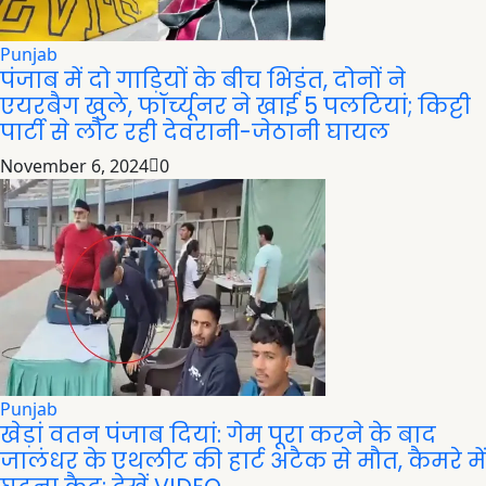
Punjab
पंजाब में दो गाड़ियों के बीच भिड़ंत, दोनों ने
एयरबैग खुले, फॉर्च्यूनर ने खाई 5 पलटियां; किट्टी
पार्टी से लौट रही देवरानी-जेठानी घायल
November 6, 2024
0
Punjab
खेड़ां वतन पंजाब दियां: गेम पूरा करने के बाद
जालंधर के एथलीट की हार्ट अटैक से मौत, कैमरे में