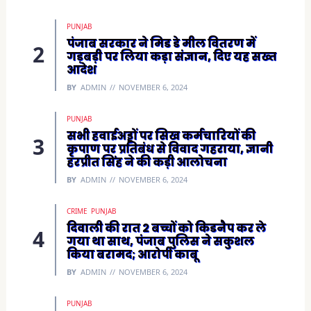
d
o
w
)
PUNJAB
पंजाब सरकार ने मिड डे मील वितरण में
गड़बड़ी पर लिया कड़ा संज्ञान, दिए यह सख्त
आदेश
BY
ADMIN
NOVEMBER 6, 2024
PUNJAB
सभी हवाईअड्डों पर सिख कर्मचारियों की
कृपाण पर प्रतिबंध से विवाद गहराया, ज्ञानी
हरप्रीत सिंह ने की कड़ी आलोचना
BY
ADMIN
NOVEMBER 6, 2024
CRIME
PUNJAB
दिवाली की रात 2 बच्चों को किडनैप कर ले
गया था साथ, पंजाब पुलिस ने सकुशल
किया बरामद; आरोपी काबू
BY
ADMIN
NOVEMBER 6, 2024
PUNJAB