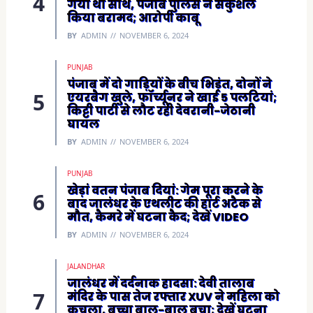
गया था साथ, पंजाब पुलिस ने सकुशल
किया बरामद; आरोपी काबू
BY
ADMIN
NOVEMBER 6, 2024
PUNJAB
पंजाब में दो गाड़ियों के बीच भिड़ंत, दोनों ने
एयरबैग खुले, फॉर्च्यूनर ने खाई 5 पलटियां;
किट्टी पार्टी से लौट रही देवरानी-जेठानी
घायल
BY
ADMIN
NOVEMBER 6, 2024
PUNJAB
खेड़ां वतन पंजाब दियां: गेम पूरा करने के
बाद जालंधर के एथलीट की हार्ट अटैक से
मौत, कैमरे में घटना कैद; देखें VIDEO
BY
ADMIN
NOVEMBER 6, 2024
JALANDHAR
जालंधर में दर्दनाक हादसा: देवी तालाब
मंदिर के पास तेज रफ्तार XUV ने महिला को
कुचला, बच्चा बाल-बाल बचा; देखें घटना