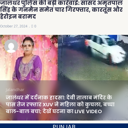
जालंधर पुलिस की बड़ी कार्रवाई: सांसद अमृतपाल
सिंह के गनमैन समेत चार गिरफ्तार, कारतूस और
हेरोइन बरामद
October 27, 2024
0
Admin
November 6, 2024
Jalandhar
जालंधर में दर्दनाक हादसा: देवी तालाब मंदिर के
पास तेज रफ्तार XUV ने महिला को कुचला, बच्चा
बाल-बाल बचा; देखें घटना का LIVE VIDEO
PUNJAB