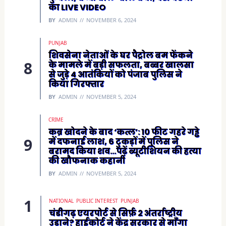
का LIVE VIDEO
BY
ADMIN
NOVEMBER 6, 2024
PUNJAB
शिवसेना नेताओं के घर पैट्रोल बम फेंकने
के मामले में बड़ी सफलता, बब्बर खालसा
से जुड़े 4 आतंकियों को पंजाब पुलिस ने
किया गिरफ्तार
BY
ADMIN
NOVEMBER 5, 2024
CRIME
कब्र खोदने के बाद ‘कत्ल’: 10 फीट गहरे गड्ढे
में दफनाई लाश, 6 टुकड़ों में पुलिस ने
बरामद किया शव…पढ़ें ब्यूटीशियन की हत्या
की खौफनाक कहानी
BY
ADMIN
NOVEMBER 5, 2024
NATIONAL
PUBLIC INTEREST
PUNJAB
चंडीगढ़ एयरपोर्ट से सिर्फ़ 2 अंतर्राष्ट्रीय
उड़ाने? हाईकोर्ट ने केंद्र सरकार से माँगा