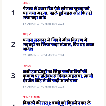
i
CRIME
n
n
पंजाब में उधार दिए पैसे मांगना युवक को
e
पड़ गया महंगा, पहले हुई बहस और फिर हो
w
w
गया बड़ा कांड
i
n
BY
ADMIN
NOVEMBER 6, 2024
d
o
w
)
PUNJAB
पंजाब सरकार ने मिड डे मील वितरण में
गड़बड़ी पर लिया कड़ा संज्ञान, दिए यह सख्त
आदेश
BY
ADMIN
NOVEMBER 6, 2024
PUNJAB
सभी हवाईअड्डों पर सिख कर्मचारियों की
कृपाण पर प्रतिबंध से विवाद गहराया, ज्ञानी
हरप्रीत सिंह ने की कड़ी आलोचना
BY
ADMIN
NOVEMBER 6, 2024
CRIME
PUNJAB
दिवाली की रात 2 बच्चों को किडनैप कर ले