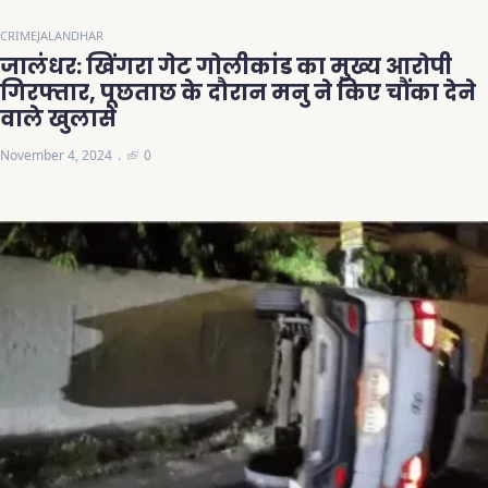
CRIME
JALANDHAR
जालंधर: खिंगरा गेट गोलीकांड का मुख्य आरोपी
गिरफ्तार, पूछताछ के दौरान मनु ने किए चौंका देने
वाले खुलासे
November 4, 2024
0