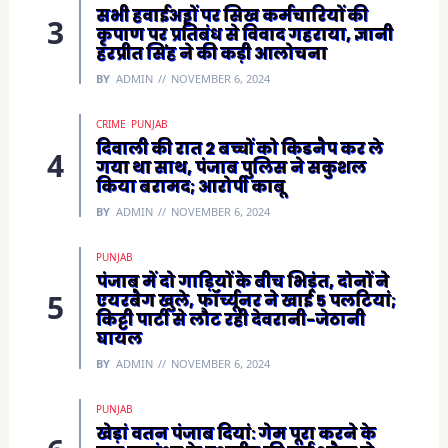
सभी हवाईअड्डों पर सिख कर्मचारियों की
कृपाण पर प्रतिबंध से विवाद गहराया, ज्ञानी
हरप्रीत सिंह ने की कड़ी आलोचना
BY
ADMIN
NOVEMBER 6, 2024
CRIME
PUNJAB
दिवाली की रात 2 बच्चों को किडनैप कर ले
गया था साथ, पंजाब पुलिस ने सकुशल
किया बरामद; आरोपी काबू
BY
ADMIN
NOVEMBER 6, 2024
PUNJAB
पंजाब में दो गाड़ियों के बीच भिड़ंत, दोनों ने
एयरबैग खुले, फॉर्च्यूनर ने खाई 5 पलटियां;
किट्टी पार्टी से लौट रही देवरानी-जेठानी
घायल
BY
ADMIN
NOVEMBER 6, 2024
PUNJAB
खेड़ां वतन पंजाब दियां: गेम पूरा करने के