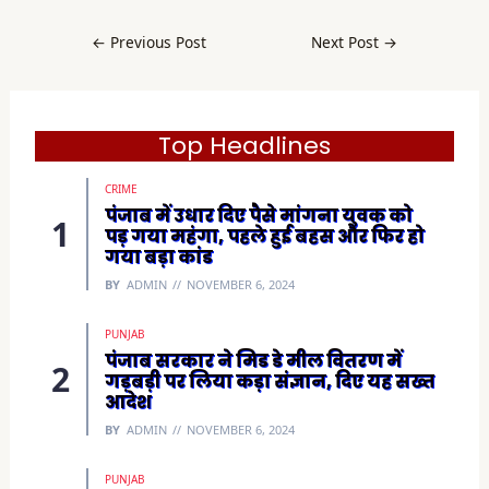
c
e
b
←
Previous Post
Next Post
→
o
o
k
(
O
p
e
Top Headlines
n
s
i
CRIME
n
n
पंजाब में उधार दिए पैसे मांगना युवक को
e
पड़ गया महंगा, पहले हुई बहस और फिर हो
w
w
गया बड़ा कांड
i
n
BY
ADMIN
NOVEMBER 6, 2024
d
o
w
)
PUNJAB
पंजाब सरकार ने मिड डे मील वितरण में
गड़बड़ी पर लिया कड़ा संज्ञान, दिए यह सख्त
आदेश
BY
ADMIN
NOVEMBER 6, 2024
PUNJAB