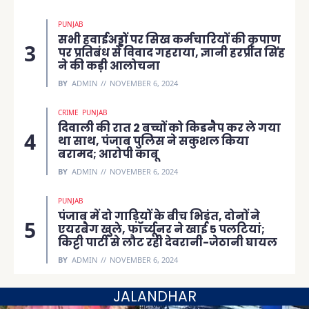
PUNJAB
सभी हवाईअड्डों पर सिख कर्मचारियों की कृपाण
पर प्रतिबंध से विवाद गहराया, ज्ञानी हरप्रीत सिंह
ने की कड़ी आलोचना
BY
ADMIN
NOVEMBER 6, 2024
CRIME
PUNJAB
दिवाली की रात 2 बच्चों को किडनैप कर ले गया
था साथ, पंजाब पुलिस ने सकुशल किया
बरामद; आरोपी काबू
BY
ADMIN
NOVEMBER 6, 2024
PUNJAB
पंजाब में दो गाड़ियों के बीच भिड़ंत, दोनों ने
एयरबैग खुले, फॉर्च्यूनर ने खाई 5 पलटियां;
किट्टी पार्टी से लौट रही देवरानी-जेठानी घायल
BY
ADMIN
NOVEMBER 6, 2024
JALANDHAR