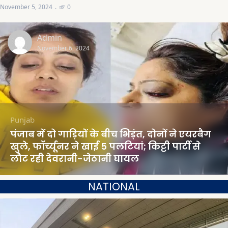
November 5, 2024
0
Admin
November 6, 2024
Punjab
पंजाब में दो गाड़ियों के बीच भिड़ंत, दोनों ने एयरबैग
खुले, फॉर्च्यूनर ने खाई 5 पलटियां; किट्टी पार्टी से
लौट रही देवरानी-जेठानी घायल
NATIONAL