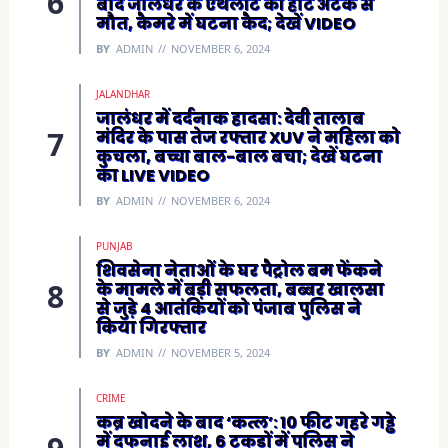
बाद जालंधर के एथलीट की हार्ट अटैक से
मौत, कैमरे में घटना कैद; देखें VIDEO
BY
ADMIN
NOVEMBER 6, 2024
JALANDHAR
जालंधर में दर्दनाक हादसा: देवी तालाब
मंदिर के पास तेज रफ्तार XUV ने महिला को
कुचला, बच्चा बाल-बाल बचा; देखें घटना
का LIVE VIDEO
BY
ADMIN
NOVEMBER 6, 2024
PUNJAB
शिवसेना नेताओं के घर पैट्रोल बम फेंकने
के मामले में बड़ी सफलता, बब्बर खालसा
से जुड़े 4 आतंकियों को पंजाब पुलिस ने
किया गिरफ्तार
BY
ADMIN
NOVEMBER 5, 2024
CRIME
कब्र खोदने के बाद ‘कत्ल’: 10 फीट गहरे गड्ढे
में दफनाई लाश, 6 टुकड़ों में पुलिस ने