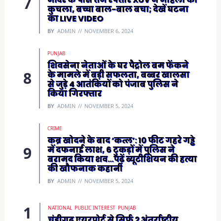
कुचला, बच्चा बाल-बाल बचा; देखें घटना
का LIVE VIDEO
BY
ADMIN
NOVEMBER 6, 2024
PUNJAB
शिवसेना नेताओं के घर पैट्रोल बम फेंकने
के मामले में बड़ी सफलता, बब्बर खालसा
से जुड़े 4 आतंकियों को पंजाब पुलिस ने
किया गिरफ्तार
BY
ADMIN
NOVEMBER 5, 2024
CRIME
कब्र खोदने के बाद ‘कत्ल’: 10 फीट गहरे गड्ढे
में दफनाई लाश, 6 टुकड़ों में पुलिस ने
बरामद किया शव…पढ़ें ब्यूटीशियन की हत्या
की खौफनाक कहानी
BY
ADMIN
NOVEMBER 5, 2024
NATIONAL
PUBLIC INTEREST
PUNJAB
चंडीगढ़ एयरपोर्ट से सिर्फ़ 2 अंतर्राष्ट्रीय