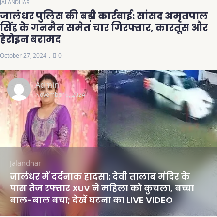
JALANDHAR
जालंधर पुलिस की बड़ी कार्रवाई: सांसद अमृतपाल
सिंह के गनमैन समेत चार गिरफ्तार, कारतूस और
हेरोइन बरामद
October 27, 2024
0
Admin
November 6, 2024
Jalandhar
जालंधर में दर्दनाक हादसा: देवी तालाब मंदिर के
पास तेज रफ्तार XUV ने महिला को कुचला, बच्चा
बाल-बाल बचा; देखें घटना का LIVE VIDEO