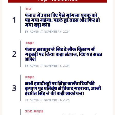
n
s
i
CRIME
n
n
पंजाब में उधार दिए पैसे मांगना युवक को
e
पड़ गया महंगा, पहले हुई बहस और फिर हो
w
w
गया बड़ा कांड
i
n
BY
ADMIN
NOVEMBER 6, 2024
d
o
w
)
PUNJAB
पंजाब सरकार ने मिड डे मील वितरण में
गड़बड़ी पर लिया कड़ा संज्ञान, दिए यह सख्त
आदेश
BY
ADMIN
NOVEMBER 6, 2024
PUNJAB
सभी हवाईअड्डों पर सिख कर्मचारियों की
कृपाण पर प्रतिबंध से विवाद गहराया, ज्ञानी
हरप्रीत सिंह ने की कड़ी आलोचना
BY
ADMIN
NOVEMBER 6, 2024
CRIME
PUNJAB