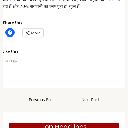
रहा हैं और 70% बागबानी का काम पूरा हो चुका हैं।
Share this:
C
More
l
i
c
k
t
Like this:
o
s
Loading...
h
a
r
e
o
n
F
a
c
e
b
←
Previous Post
Next Post
→
o
o
k
(
O
p
e
Top Headlines