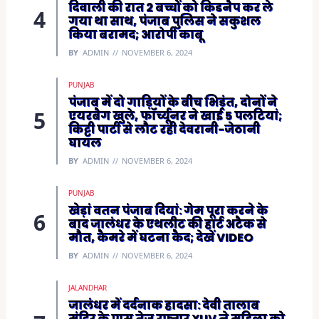
दिवाली की रात 2 बच्चों को किडनैप कर ले
गया था साथ, पंजाब पुलिस ने सकुशल
किया बरामद; आरोपी काबू
BY
ADMIN
NOVEMBER 6, 2024
PUNJAB
पंजाब में दो गाड़ियों के बीच भिड़ंत, दोनों ने
एयरबैग खुले, फॉर्च्यूनर ने खाई 5 पलटियां;
किट्टी पार्टी से लौट रही देवरानी-जेठानी
घायल
BY
ADMIN
NOVEMBER 6, 2024
PUNJAB
खेड़ां वतन पंजाब दियां: गेम पूरा करने के
बाद जालंधर के एथलीट की हार्ट अटैक से
मौत, कैमरे में घटना कैद; देखें VIDEO
BY
ADMIN
NOVEMBER 6, 2024
JALANDHAR
जालंधर में दर्दनाक हादसा: देवी तालाब
मंदिर के पास तेज रफ्तार XUV ने महिला को