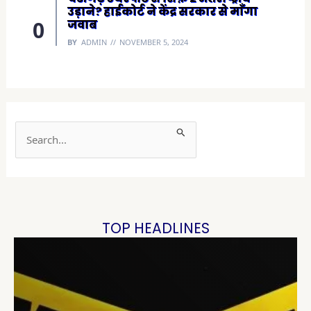
उड़ाने? हाईकोर्ट ने केंद्र सरकार से माँगा
जवाब
BY
ADMIN
NOVEMBER 5, 2024
S
e
a
r
c
h
TOP HEADLINES
f
o
r
: