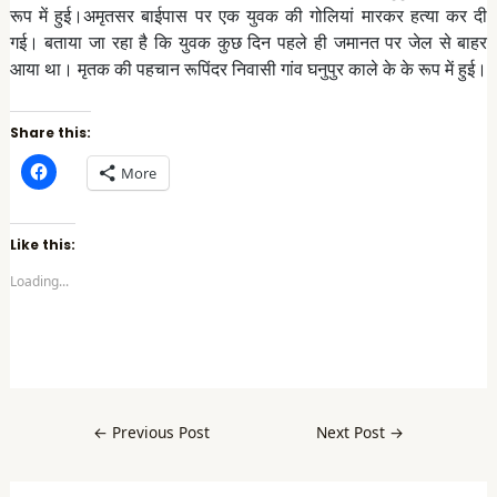
रूप में हुई।अमृतसर बाईपास पर एक युवक की गोलियां मारकर हत्या कर दी
गई। बताया जा रहा है कि युवक कुछ दिन पहले ही जमानत पर जेल से बाहर
आया था। मृतक की पहचान रूपिंदर निवासी गांव घनुपुर काले के के रूप में हुई।
Share this:
C
More
l
i
c
k
t
Like this:
o
s
Loading...
h
a
r
e
o
n
F
a
c
e
b
←
Previous Post
Next Post
→
o
o
k
(