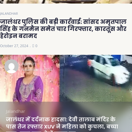
JALANDHAR
जालंधर पुलिस की बड़ी कार्रवाई: सांसद अमृतपाल
सिंह के गनमैन समेत चार गिरफ्तार, कारतूस और
हेरोइन बरामद
October 27, 2024
0
Admin
November 6, 2024
Jalandhar
जालंधर में दर्दनाक हादसा: देवी तालाब मंदिर के
पास तेज रफ्तार XUV ने महिला को कुचला, बच्चा