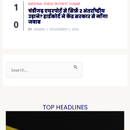
NATIONAL
PUBLIC INTEREST
PUNJAB
चंडीगढ़ एयरपोर्ट से सिर्फ़ 2 अंतर्राष्ट्रीय
उड़ाने? हाईकोर्ट ने केंद्र सरकार से माँगा
जवाब
BY
ADMIN
NOVEMBER 5, 2024
S
e
a
r
c
h
TOP HEADLINES
f
o
r