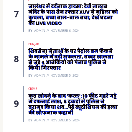
जालंधर में दर्दनाक हादसा: देवी तालाब
मंदिर के पास तेज रफ्तार XUV ने महिला को
कुचला, बच्चा बाल-बाल बचा; देखें घटना
का LIVE VIDEO
BY
ADMIN
NOVEMBER 6, 2024
PUNJAB
शिवसेना नेताओं के घर पैट्रोल बम फेंकने
के मामले में बड़ी सफलता, बब्बर खालसा
से जुड़े 4 आतंकियों को पंजाब पुलिस ने
किया गिरफ्तार
BY
ADMIN
NOVEMBER 5, 2024
CRIME
कब्र खोदने के बाद ‘कत्ल’: 10 फीट गहरे गड्ढे
में दफनाई लाश, 6 टुकड़ों में पुलिस ने
बरामद किया शव…पढ़ें ब्यूटीशियन की हत्या
की खौफनाक कहानी
BY
ADMIN
NOVEMBER 5, 2024