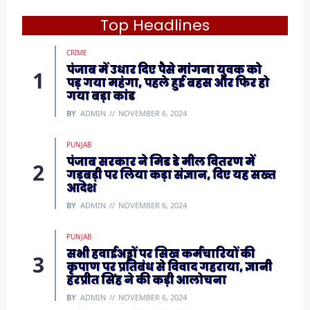
O
p
e
Top Headlines
n
s
i
CRIME
n
n
पंजाब में उधार दिए पैसे मांगना युवक को
e
पड़ गया महंगा, पहले हुई बहस और फिर हो
w
w
गया बड़ा कांड
i
n
BY
ADMIN
NOVEMBER 6, 2024
d
o
w
)
PUNJAB
पंजाब सरकार ने मिड डे मील वितरण में
गड़बड़ी पर लिया कड़ा संज्ञान, दिए यह सख्त
आदेश
BY
ADMIN
NOVEMBER 6, 2024
PUNJAB
सभी हवाईअड्डों पर सिख कर्मचारियों की
कृपाण पर प्रतिबंध से विवाद गहराया, ज्ञानी
हरप्रीत सिंह ने की कड़ी आलोचना
BY
ADMIN
NOVEMBER 6, 2024