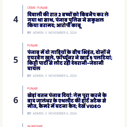
CRIME
PUNJAB
दिवाली की रात 2 बच्चों को किडनैप कर ले
गया था साथ, पंजाब पुलिस ने सकुशल
किया बरामद; आरोपी काबू
BY
ADMIN
NOVEMBER 6, 2024
PUNJAB
पंजाब में दो गाड़ियों के बीच भिड़ंत, दोनों ने
एयरबैग खुले, फॉर्च्यूनर ने खाई 5 पलटियां;
किट्टी पार्टी से लौट रही देवरानी-जेठानी
घायल
BY
ADMIN
NOVEMBER 6, 2024
PUNJAB
खेड़ां वतन पंजाब दियां: गेम पूरा करने के
बाद जालंधर के एथलीट की हार्ट अटैक से
मौत, कैमरे में घटना कैद; देखें VIDEO
BY
ADMIN
NOVEMBER 6, 2024
JALANDHAR