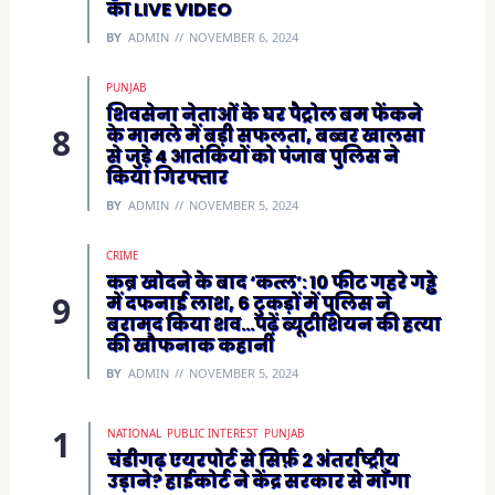
का LIVE VIDEO
BY
ADMIN
NOVEMBER 6, 2024
PUNJAB
शिवसेना नेताओं के घर पैट्रोल बम फेंकने
के मामले में बड़ी सफलता, बब्बर खालसा
से जुड़े 4 आतंकियों को पंजाब पुलिस ने
किया गिरफ्तार
BY
ADMIN
NOVEMBER 5, 2024
CRIME
कब्र खोदने के बाद ‘कत्ल’: 10 फीट गहरे गड्ढे
में दफनाई लाश, 6 टुकड़ों में पुलिस ने
बरामद किया शव…पढ़ें ब्यूटीशियन की हत्या
की खौफनाक कहानी
BY
ADMIN
NOVEMBER 5, 2024
NATIONAL
PUBLIC INTEREST
PUNJAB
चंडीगढ़ एयरपोर्ट से सिर्फ़ 2 अंतर्राष्ट्रीय
उड़ाने? हाईकोर्ट ने केंद्र सरकार से माँगा