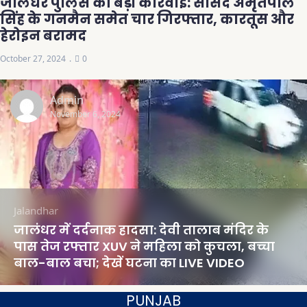
जालंधर पुलिस की बड़ी कार्रवाई: सांसद अमृतपाल
सिंह के गनमैन समेत चार गिरफ्तार, कारतूस और
हेरोइन बरामद
October 27, 2024
0
Admin
November 6, 2024
Jalandhar
जालंधर में दर्दनाक हादसा: देवी तालाब मंदिर के
पास तेज रफ्तार XUV ने महिला को कुचला, बच्चा
बाल-बाल बचा; देखें घटना का LIVE VIDEO
PUNJAB