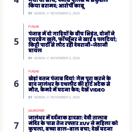
गया था साथ, पंजाब पुलिस ने सकुशल
किया बरामद; आरोपी काबू
BY
ADMIN
NOVEMBER 6, 2024
PUNJAB
पंजाब में दो गाड़ियों के बीच भिड़ंत, दोनों ने
एयरबैग खुले, फॉर्च्यूनर ने खाई 5 पलटियां;
किट्टी पार्टी से लौट रही देवरानी-जेठानी
घायल
BY
ADMIN
NOVEMBER 6, 2024
PUNJAB
खेड़ां वतन पंजाब दियां: गेम पूरा करने के
बाद जालंधर के एथलीट की हार्ट अटैक से
मौत, कैमरे में घटना कैद; देखें VIDEO
BY
ADMIN
NOVEMBER 6, 2024
JALANDHAR
जालंधर में दर्दनाक हादसा: देवी तालाब
मंदिर के पास तेज रफ्तार XUV ने महिला को
कुचला, बच्चा बाल-बाल बचा; देखें घटना