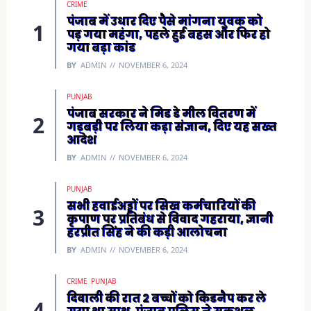
CRIME
n
n
पंजाब में उधार दिए पैसे मांगना युवक को
e
पड़ गया महंगा, पहले हुई बहस और फिर हो
w
w
गया बड़ा कांड
i
n
BY
ADMIN
NOVEMBER 6, 2024
d
o
w
)
PUNJAB
पंजाब सरकार ने मिड डे मील वितरण में
गड़बड़ी पर लिया कड़ा संज्ञान, दिए यह सख्त
आदेश
BY
ADMIN
NOVEMBER 6, 2024
PUNJAB
सभी हवाईअड्डों पर सिख कर्मचारियों की
कृपाण पर प्रतिबंध से विवाद गहराया, ज्ञानी
हरप्रीत सिंह ने की कड़ी आलोचना
BY
ADMIN
NOVEMBER 6, 2024
CRIME
PUNJAB
दिवाली की रात 2 बच्चों को किडनैप कर ले