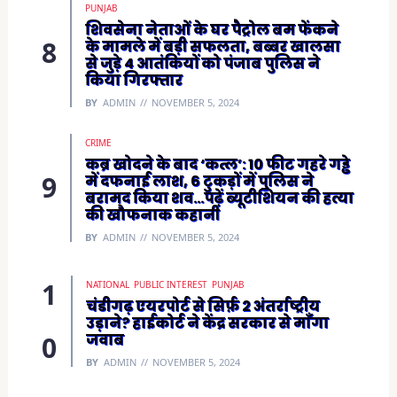
PUNJAB
शिवसेना नेताओं के घर पैट्रोल बम फेंकने
के मामले में बड़ी सफलता, बब्बर खालसा
से जुड़े 4 आतंकियों को पंजाब पुलिस ने
किया गिरफ्तार
BY
ADMIN
NOVEMBER 5, 2024
CRIME
कब्र खोदने के बाद ‘कत्ल’: 10 फीट गहरे गड्ढे
में दफनाई लाश, 6 टुकड़ों में पुलिस ने
बरामद किया शव…पढ़ें ब्यूटीशियन की हत्या
की खौफनाक कहानी
BY
ADMIN
NOVEMBER 5, 2024
NATIONAL
PUBLIC INTEREST
PUNJAB
चंडीगढ़ एयरपोर्ट से सिर्फ़ 2 अंतर्राष्ट्रीय
उड़ाने? हाईकोर्ट ने केंद्र सरकार से माँगा
जवाब
BY
ADMIN
NOVEMBER 5, 2024