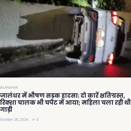
JALANDHAR
जालंधर में भीषण सड़क हादसा: दो कारें क्षतिग्रस्त,
रिक्शा चालक भी चपेट में आया; महिला चला रही थी
गाड़ी
October 28, 2024
0