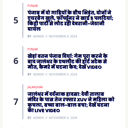
PUNJAB
पंजाब में दो गाड़ियों के बीच भिड़ंत, दोनों ने
एयरबैग खुले, फॉर्च्यूनर ने खाई 5 पलटियां;
किट्टी पार्टी से लौट रही देवरानी-जेठानी
घायल
BY
ADMIN
NOVEMBER 6, 2024
PUNJAB
खेड़ां वतन पंजाब दियां: गेम पूरा करने के
बाद जालंधर के एथलीट की हार्ट अटैक से
मौत, कैमरे में घटना कैद; देखें VIDEO
BY
ADMIN
NOVEMBER 6, 2024
JALANDHAR
जालंधर में दर्दनाक हादसा: देवी तालाब
मंदिर के पास तेज रफ्तार XUV ने महिला को
कुचला, बच्चा बाल-बाल बचा; देखें घटना
का LIVE VIDEO
BY
ADMIN
NOVEMBER 6, 2024