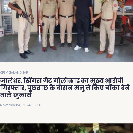
CRIME
JALANDHAR
जालंधर: खिंगरा गेट गोलीकांड का मुख्य आरोपी
गिरफ्तार, पूछताछ के दौरान मनु ने किए चौंका देने
वाले खुलासे
November 4, 2024
0