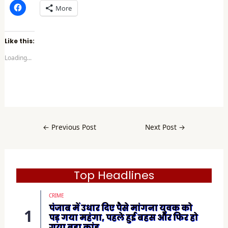
C
More
l
i
c
k
t
Like this:
o
s
Loading...
h
a
r
e
o
n
F
a
c
e
b
←
Previous Post
Next Post
→
o
o
k
(
O
p
e
Top Headlines
n
s
i
CRIME
n
n
पंजाब में उधार दिए पैसे मांगना युवक को
e
पड़ गया महंगा, पहले हुई बहस और फिर हो
w
w
गया बड़ा कांड