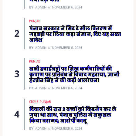
i
n
BY
ADMIN
NOVEMBER 6, 2024
d
o
w
)
PUNJAB
पंजाब सरकार ने मिड डे मील वितरण में
गड़बड़ी पर लिया कड़ा संज्ञान, दिए यह सख्त
आदेश
BY
ADMIN
NOVEMBER 6, 2024
PUNJAB
सभी हवाईअड्डों पर सिख कर्मचारियों की
कृपाण पर प्रतिबंध से विवाद गहराया, ज्ञानी
हरप्रीत सिंह ने की कड़ी आलोचना
BY
ADMIN
NOVEMBER 6, 2024
CRIME
PUNJAB
दिवाली की रात 2 बच्चों को किडनैप कर ले
गया था साथ, पंजाब पुलिस ने सकुशल
किया बरामद; आरोपी काबू
BY
ADMIN
NOVEMBER 6, 2024