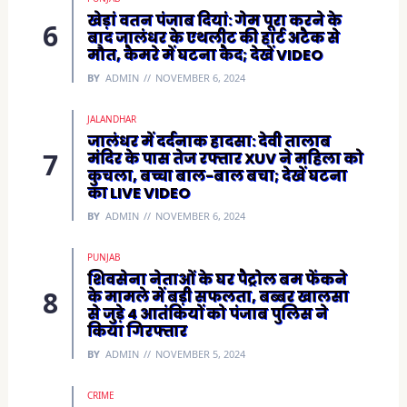
खेड़ां वतन पंजाब दियां: गेम पूरा करने के
बाद जालंधर के एथलीट की हार्ट अटैक से
मौत, कैमरे में घटना कैद; देखें VIDEO
BY
ADMIN
NOVEMBER 6, 2024
JALANDHAR
जालंधर में दर्दनाक हादसा: देवी तालाब
मंदिर के पास तेज रफ्तार XUV ने महिला को
कुचला, बच्चा बाल-बाल बचा; देखें घटना
का LIVE VIDEO
BY
ADMIN
NOVEMBER 6, 2024
PUNJAB
शिवसेना नेताओं के घर पैट्रोल बम फेंकने
के मामले में बड़ी सफलता, बब्बर खालसा
से जुड़े 4 आतंकियों को पंजाब पुलिस ने
किया गिरफ्तार
BY
ADMIN
NOVEMBER 5, 2024
CRIME