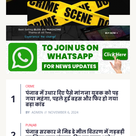
CRIME
पंजाब में उधार दिए पैसे मांगना युवक को पड़
गया महंगा, पहले हुई बहस और फिर हो गया
बड़ा कांड
BY
ADMIN
NOVEMBER 6, 2024
PUNJAB
पंजाब सरकार ने मिड डे मील वितरण में गड़बड़ी