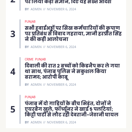
पर लिया कड़ा संज्ञान, दिए यह सख्त आदेश
BY
ADMIN
NOVEMBER 6, 2024
PUNJAB
सभी हवाईअड्डों पर सिख कर्मचारियों की कृपाण
पर प्रतिबंध से विवाद गहराया, ज्ञानी हरप्रीत सिंह
ने की कड़ी आलोचना
BY
ADMIN
NOVEMBER 6, 2024
CRIME
PUNJAB
दिवाली की रात 2 बच्चों को किडनैप कर ले गया
था साथ, पंजाब पुलिस ने सकुशल किया
बरामद; आरोपी काबू
BY
ADMIN
NOVEMBER 6, 2024
PUNJAB
पंजाब में दो गाड़ियों के बीच भिड़ंत, दोनों ने
एयरबैग खुले, फॉर्च्यूनर ने खाई 5 पलटियां;
किट्टी पार्टी से लौट रही देवरानी-जेठानी घायल
BY
ADMIN
NOVEMBER 6, 2024