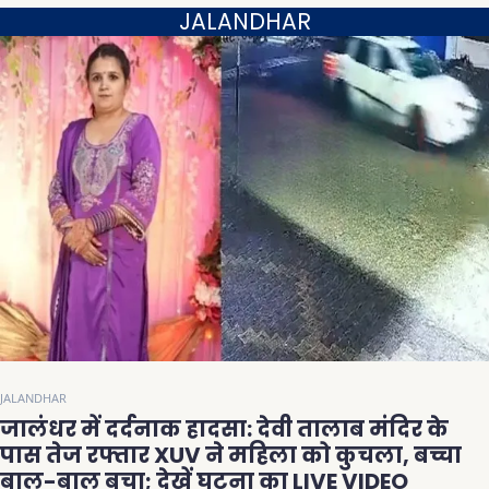
JALANDHAR
JALANDHAR
जालंधर में दर्दनाक हादसा: देवी तालाब मंदिर के
पास तेज रफ्तार XUV ने महिला को कुचला, बच्चा
बाल-बाल बचा; देखें घटना का LIVE VIDEO