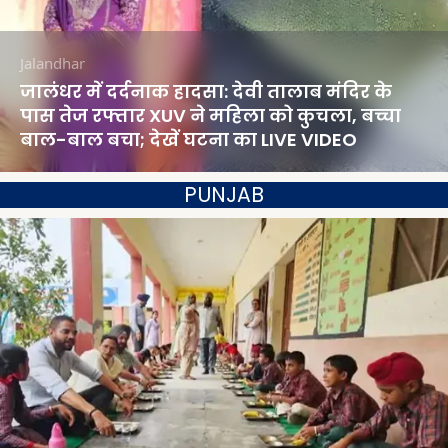
Jalandhar
जालंधर में दर्दनाक हादसा: देवी तालाब मंदिर के
पास तेज रफ्तार XUV ने महिला को कुचला, बच्चा
बाल-बाल बचा; देखें घटना का LIVE VIDEO
PUNJAB