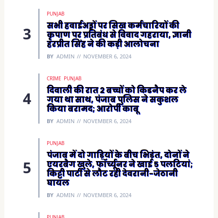
PUNJAB
सभी हवाईअड्डों पर सिख कर्मचारियों की
कृपाण पर प्रतिबंध से विवाद गहराया, ज्ञानी
हरप्रीत सिंह ने की कड़ी आलोचना
BY
ADMIN
NOVEMBER 6, 2024
CRIME
PUNJAB
दिवाली की रात 2 बच्चों को किडनैप कर ले
गया था साथ, पंजाब पुलिस ने सकुशल
किया बरामद; आरोपी काबू
BY
ADMIN
NOVEMBER 6, 2024
PUNJAB
पंजाब में दो गाड़ियों के बीच भिड़ंत, दोनों ने
एयरबैग खुले, फॉर्च्यूनर ने खाई 5 पलटियां;
किट्टी पार्टी से लौट रही देवरानी-जेठानी
घायल
BY
ADMIN
NOVEMBER 6, 2024
PUNJAB