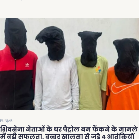
PUNJAB
शिवसेना नेताओं के घर पैट्रोल बम फेंकने के मामले
में बड़ी सफलता, बब्बर खालसा से जुड़े 4 आतंकियों