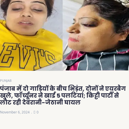
PUNJAB
पंजाब में दो गाड़ियों के बीच भिड़ंत, दोनों ने एयरबैग
खुले, फॉर्च्यूनर ने खाई 5 पलटियां; किट्टी पार्टी से
लौट रही देवरानी-जेठानी घायल
November 6, 2024
0