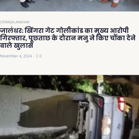
CRIME
JALANDHAR
जालंधर: खिंगरा गेट गोलीकांड का मुख्य आरोपी
गिरफ्तार, पूछताछ के दौरान मनु ने किए चौंका देने
वाले खुलासे
November 4, 2024
0