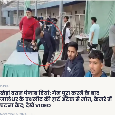
PUNJAB
खेड़ां वतन पंजाब दियां: गेम पूरा करने के बाद
जालंधर के एथलीट की हार्ट अटैक से मौत, कैमरे में
घटना कैद; देखें VIDEO
November 6, 2024
0