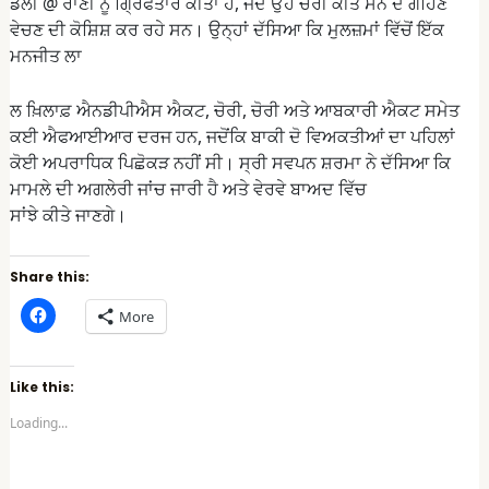
ਡੌਲੀ @ ਰਾਣੀ ਨੂੰ ਗ੍ਰਿਫਤਾਰ ਕੀਤਾ ਹੈ, ਜਦੋਂ ਉਹ ਚੋਰੀ ਕੀਤੇ ਸੋਨੇ ਦੇ ਗਹਿਣੇ
ਵੇਚਣ ਦੀ ਕੋਸ਼ਿਸ਼ ਕਰ ਰਹੇ ਸਨ। ਉਨ੍ਹਾਂ ਦੱਸਿਆ ਕਿ ਮੁਲਜ਼ਮਾਂ ਵਿੱਚੋਂ ਇੱਕ
ਮਨਜੀਤ ਲਾ
ਲ ਖ਼ਿਲਾਫ਼ ਐਨਡੀਪੀਐਸ ਐਕਟ, ਚੋਰੀ, ਚੋਰੀ ਅਤੇ ਆਬਕਾਰੀ ਐਕਟ ਸਮੇਤ
ਕਈ ਐਫਆਈਆਰ ਦਰਜ ਹਨ, ਜਦੋਂਕਿ ਬਾਕੀ ਦੋ ਵਿਅਕਤੀਆਂ ਦਾ ਪਹਿਲਾਂ
ਕੋਈ ਅਪਰਾਧਿਕ ਪਿਛੋਕੜ ਨਹੀਂ ਸੀ। ਸ੍ਰੀ ਸਵਪਨ ਸ਼ਰਮਾ ਨੇ ਦੱਸਿਆ ਕਿ
ਮਾਮਲੇ ਦੀ ਅਗਲੇਰੀ ਜਾਂਚ ਜਾਰੀ ਹੈ ਅਤੇ ਵੇਰਵੇ ਬਾਅਦ ਵਿੱਚ
ਸਾਂਝੇ ਕੀਤੇ ਜਾਣਗੇ।
Share this:
C
More
l
i
c
k
t
Like this:
o
s
Loading...
h
a
r
e
o