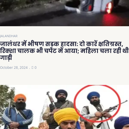
JALANDHAR
जालंधर में भीषण सड़क हादसा: दो कारें क्षतिग्रस्त,
रिक्शा चालक भी चपेट में आया; महिला चला रही थी
गाड़ी
October 28, 2024
0