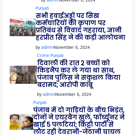
Punjab
सभी हवाईअड्डों पर सिख
कर्मचारियों की कृपाण पर
प्रतिबंध से विवाद गहराया, ज्ञानी
हरप्रीत सिंह ने की कड़ी आलोचना
by
admin
November 6, 2024
Crime
Punjab
दिवाली की रात 2 बच्चों को
किडनैप कर ले गया था साथ,
पंजाब पुलिस ने सकुशल किया
बरामद; आरोपी काबू
by
admin
November 6, 2024
Punjab
पंजाब में दो गाड़ियों के बीच भिड़ंत,
दोनों ने एयरबैग खुले, फॉर्च्यूनर ने
खाई 5 पलटियां; किट्टी पार्टी से
लौट रही देवरानी-जेठानी घायल