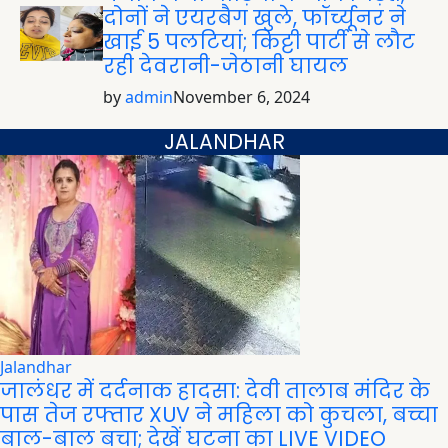
दोनों ने एयरबैग खुले, फॉर्च्यूनर ने
खाई 5 पलटियां; किट्टी पार्टी से लौट
रही देवरानी-जेठानी घायल
by
admin
November 6, 2024
JALANDHAR
Jalandhar
जालंधर में दर्दनाक हादसा: देवी तालाब मंदिर के
पास तेज रफ्तार XUV ने महिला को कुचला, बच्चा
बाल-बाल बचा; देखें घटना का LIVE VIDEO