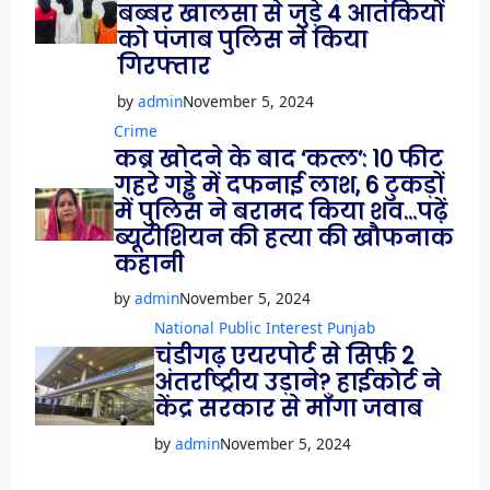
बब्बर खालसा से जुड़े 4 आतंकियों
को पंजाब पुलिस ने किया
गिरफ्तार
by
admin
November 5, 2024
Crime
कब्र खोदने के बाद ‘कत्ल’: 10 फीट
गहरे गड्ढे में दफनाई लाश, 6 टुकड़ों
में पुलिस ने बरामद किया शव…पढ़ें
ब्यूटीशियन की हत्या की खौफनाक
कहानी
by
admin
November 5, 2024
National
Public Interest
Punjab
चंडीगढ़ एयरपोर्ट से सिर्फ़ 2
अंतर्राष्ट्रीय उड़ाने? हाईकोर्ट ने
केंद्र सरकार से माँगा जवाब
by
admin
November 5, 2024