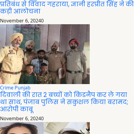
प्रतिबंध से विवाद गहराया, ज्ञानी हरप्रीत सिंह ने की
कड़ी आलोचना
November 6, 2024
0
Crime
Punjab
दिवाली की रात 2 बच्चों को किडनैप कर ले गया
था साथ, पंजाब पुलिस ने सकुशल किया बरामद;
आरोपी काबू
November 6, 2024
0