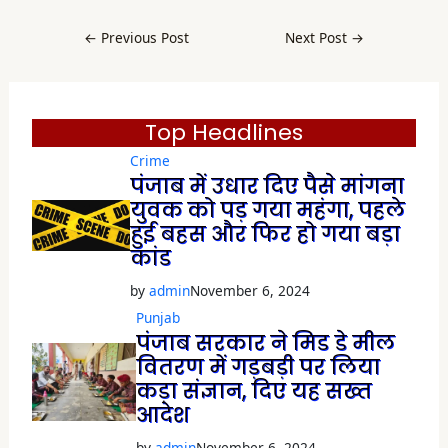
c
e
b
←
Previous Post
Next Post
→
o
o
k
(
O
p
e
Top Headlines
n
s
Crime
i
n
पंजाब में उधार दिए पैसे मांगना
n
e
युवक को पड़ गया महंगा, पहले
w
w
हुई बहस और फिर हो गया बड़ा
i
कांड
n
d
o
by
admin
November 6, 2024
w
)
Punjab
पंजाब सरकार ने मिड डे मील
वितरण में गड़बड़ी पर लिया
कड़ा संज्ञान, दिए यह सख्त
आदेश
by
admin
November 6, 2024