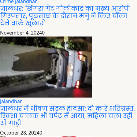
Crime
Jalandhar
जालंधर: खिंगरा गेट गोलीकांड का मुख्य आरोपी
गिरफ्तार, पूछताछ के दौरान मनु ने किए चौंका
देने वाले खुलासे
November 4, 2024
0
Jalandhar
जालंधर में भीषण सड़क हादसा: दो कारें क्षतिग्रस्त,
रिक्शा चालक भी चपेट में आया; महिला चला रही
थी गाड़ी
October 28, 2024
0