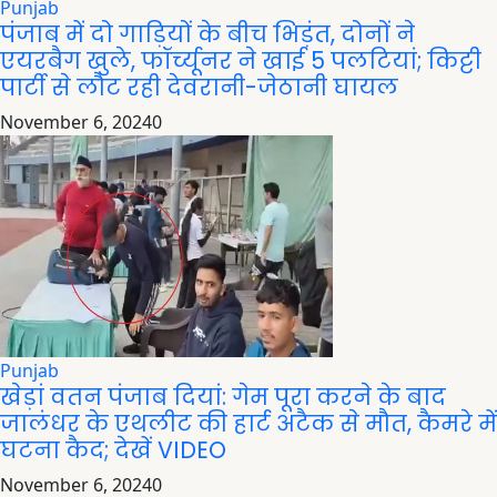
Punjab
पंजाब में दो गाड़ियों के बीच भिड़ंत, दोनों ने
एयरबैग खुले, फॉर्च्यूनर ने खाई 5 पलटियां; किट्टी
पार्टी से लौट रही देवरानी-जेठानी घायल
November 6, 2024
0
Punjab
खेड़ां वतन पंजाब दियां: गेम पूरा करने के बाद
जालंधर के एथलीट की हार्ट अटैक से मौत, कैमरे में
घटना कैद; देखें VIDEO
November 6, 2024
0