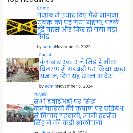
i
n
Crime
n
पंजाब में उधार दिए पैसे मांगना
e
w
युवक को पड़ गया महंगा, पहले
w
i
हुई बहस और फिर हो गया बड़ा
n
d
कांड
o
w
)
by
admin
November 6, 2024
Punjab
पंजाब सरकार ने मिड डे मील
वितरण में गड़बड़ी पर लिया कड़ा
संज्ञान, दिए यह सख्त आदेश
by
admin
November 6, 2024
Punjab
सभी हवाईअड्डों पर सिख
कर्मचारियों की कृपाण पर प्रतिबंध
से विवाद गहराया, ज्ञानी हरप्रीत
सिंह ने की कड़ी आलोचना
by
admin
November 6, 2024