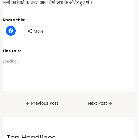
उसी कार्रवाई के तहत आज डेमोलिश के ऑर्डर हुए थे।
Share this:
C
More
l
i
c
k
t
Like this:
o
s
Loading...
h
a
r
e
o
n
F
a
c
e
b
←
Previous Post
Next Post
→
o
o
k
(
O
p
e
n
Top Headlines
s