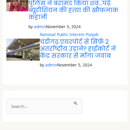
पुलिस ने बरामद किया शव…पढ़ें
ब्यूटीशियन की हत्या की खौफनाक
कहानी
by
admin
November 5, 2024
National
Public Interest
Punjab
चंडीगढ़ एयरपोर्ट से सिर्फ़ 2
अंतर्राष्ट्रीय उड़ाने? हाईकोर्ट ने
केंद्र सरकार से माँगा जवाब
by
admin
November 5, 2024
S
e
a
r