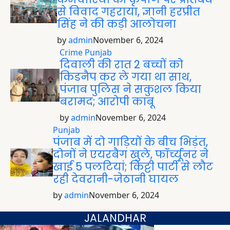
से विवाद गहराया, ज्ञानी हरप्रीत
सिंह ने की कड़ी आलोचना
by
admin
November 6, 2024
Crime
Punjab
दिवाली की रात 2 बच्चों को
किडनैप कर ले गया था साथ,
पंजाब पुलिस ने सकुशल किया
बरामद; आरोपी काबू
by
admin
November 6, 2024
Punjab
पंजाब में दो गाड़ियों के बीच भिड़ंत,
दोनों ने एयरबैग खुले, फॉर्च्यूनर ने
खाई 5 पलटियां; किट्टी पार्टी से लौट
रही देवरानी-जेठानी घायल
by
admin
November 6, 2024
JALANDHAR