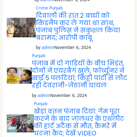
Crime
Punjab
दिवाली की रात 2 बच्चों को
किडनैप कर ले गया था साथ,
पंजाब पुलिस ने सकुशल किया
बरामद; आरोपी काबू
by
admin
November 6, 2024
Punjab
पंजाब में दो गाड़ियों के बीच भिड़ंत,
दोनों ने एयरबैग खुले, फॉर्च्यूनर ने
खाई 5 पलटियां; किट्टी पार्टी से लौट
रही देवरानी-जेठानी घायल
by
admin
November 6, 2024
Punjab
खेड़ां वतन पंजाब दियां: गेम पूरा
करने के बाद जालंधर के एथलीट
की हार्ट अटैक से मौत, कैमरे में
घटना कैद; देखें VIDEO