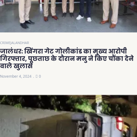
CRIME
JALANDHAR
जालंधर: खिंगरा गेट गोलीकांड का मुख्य आरोपी
गिरफ्तार, पूछताछ के दौरान मनु ने किए चौंका देने
वाले खुलासे
November 4, 2024
0