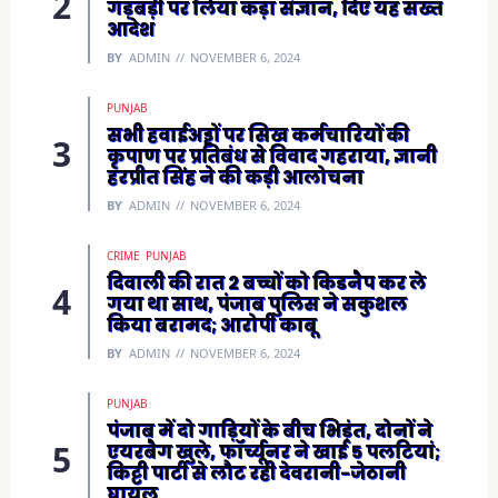
गड़बड़ी पर लिया कड़ा संज्ञान, दिए यह सख्त
आदेश
BY
ADMIN
NOVEMBER 6, 2024
PUNJAB
सभी हवाईअड्डों पर सिख कर्मचारियों की
कृपाण पर प्रतिबंध से विवाद गहराया, ज्ञानी
हरप्रीत सिंह ने की कड़ी आलोचना
BY
ADMIN
NOVEMBER 6, 2024
CRIME
PUNJAB
दिवाली की रात 2 बच्चों को किडनैप कर ले
गया था साथ, पंजाब पुलिस ने सकुशल
किया बरामद; आरोपी काबू
BY
ADMIN
NOVEMBER 6, 2024
PUNJAB
पंजाब में दो गाड़ियों के बीच भिड़ंत, दोनों ने
एयरबैग खुले, फॉर्च्यूनर ने खाई 5 पलटियां;
किट्टी पार्टी से लौट रही देवरानी-जेठानी
घायल