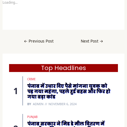
Loading...
h
a
r
e
o
n
F
a
c
e
b
←
Previous Post
Next Post
→
o
o
k
(
O
p
e
Top Headlines
n
s
i
CRIME
n
n
पंजाब में उधार दिए पैसे मांगना युवक को
e
पड़ गया महंगा, पहले हुई बहस और फिर हो
w
w
गया बड़ा कांड
i
n
BY
ADMIN
NOVEMBER 6, 2024
d
o
w
)
PUNJAB
पंजाब सरकार ने मिड डे मील वितरण में