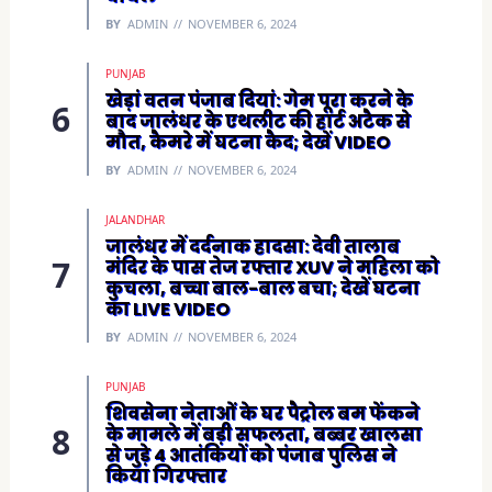
BY
ADMIN
NOVEMBER 6, 2024
PUNJAB
खेड़ां वतन पंजाब दियां: गेम पूरा करने के
बाद जालंधर के एथलीट की हार्ट अटैक से
मौत, कैमरे में घटना कैद; देखें VIDEO
BY
ADMIN
NOVEMBER 6, 2024
JALANDHAR
जालंधर में दर्दनाक हादसा: देवी तालाब
मंदिर के पास तेज रफ्तार XUV ने महिला को
कुचला, बच्चा बाल-बाल बचा; देखें घटना
का LIVE VIDEO
BY
ADMIN
NOVEMBER 6, 2024
PUNJAB
शिवसेना नेताओं के घर पैट्रोल बम फेंकने
के मामले में बड़ी सफलता, बब्बर खालसा
से जुड़े 4 आतंकियों को पंजाब पुलिस ने
किया गिरफ्तार