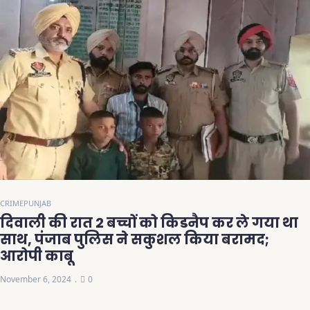
CRIME
PUNJAB
दिवाली की रात 2 बच्चों को किडनैप कर ले गया था
साथ, पंजाब पुलिस ने सकुशल किया बरामद;
आरोपी काबू
November 6, 2024
0