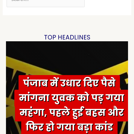
e
a
r
c
h
TOP HEADLINES
f
o
r
:
पंजाब में उधार दिए पैसे
मांगना युवक को पड़ गया
महंगा, पहले हुई बहस और
फिर हो गया बड़ा कांड