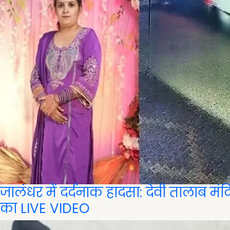
जालंधर में दर्दनाक हादसा: देवी तालाब म
का LIVE VIDEO