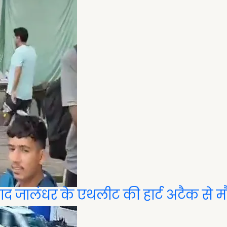
 बाद जालंधर के एथलीट की हार्ट अटैक से मौ