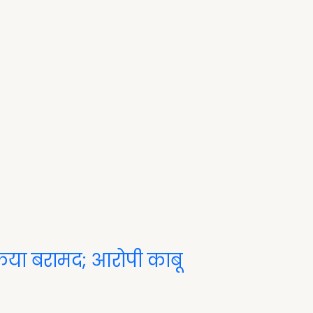
किया बरामद; आरोपी काबू