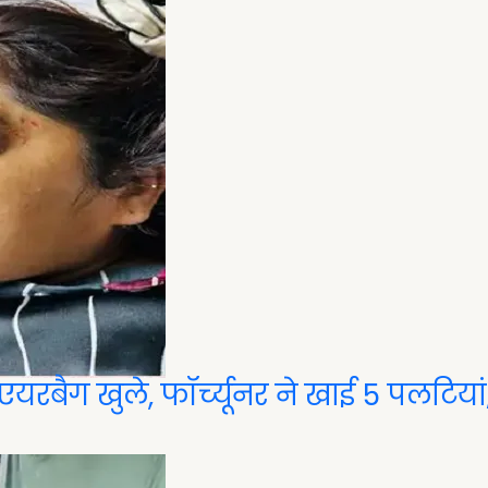
ने एयरबैग खुले, फॉर्च्यूनर ने खाई 5 पलटियां