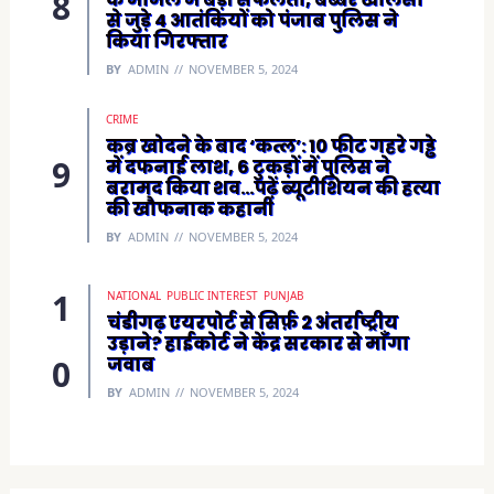
से जुड़े 4 आतंकियों को पंजाब पुलिस ने
किया गिरफ्तार
BY
ADMIN
NOVEMBER 5, 2024
CRIME
कब्र खोदने के बाद ‘कत्ल’: 10 फीट गहरे गड्ढे
में दफनाई लाश, 6 टुकड़ों में पुलिस ने
बरामद किया शव…पढ़ें ब्यूटीशियन की हत्या
की खौफनाक कहानी
BY
ADMIN
NOVEMBER 5, 2024
NATIONAL
PUBLIC INTEREST
PUNJAB
चंडीगढ़ एयरपोर्ट से सिर्फ़ 2 अंतर्राष्ट्रीय
उड़ाने? हाईकोर्ट ने केंद्र सरकार से माँगा
जवाब
BY
ADMIN
NOVEMBER 5, 2024