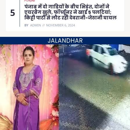
PUNJAB
पंजाब में दो गाड़ियों के बीच भिड़ंत, दोनों ने
एयरबैग खुले, फॉर्च्यूनर ने खाई 5 पलटियां;
किट्टी पार्टी से लौट रही देवरानी-जेठानी घायल
BY
ADMIN
NOVEMBER 6, 2024
JALANDHAR