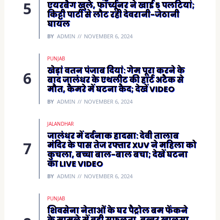
एयरबैग खुले, फॉर्च्यूनर ने खाई 5 पलटियां;
किट्टी पार्टी से लौट रही देवरानी-जेठानी
घायल
BY
ADMIN
NOVEMBER 6, 2024
PUNJAB
खेड़ां वतन पंजाब दियां: गेम पूरा करने के
बाद जालंधर के एथलीट की हार्ट अटैक से
मौत, कैमरे में घटना कैद; देखें VIDEO
BY
ADMIN
NOVEMBER 6, 2024
JALANDHAR
जालंधर में दर्दनाक हादसा: देवी तालाब
मंदिर के पास तेज रफ्तार XUV ने महिला को
कुचला, बच्चा बाल-बाल बचा; देखें घटना
का LIVE VIDEO
BY
ADMIN
NOVEMBER 6, 2024
PUNJAB
शिवसेना नेताओं के घर पैट्रोल बम फेंकने
के मामले में बड़ी सफलता, बब्बर खालसा