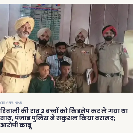
CRIME
PUNJAB
दिवाली की रात 2 बच्चों को किडनैप कर ले गया था
साथ, पंजाब पुलिस ने सकुशल किया बरामद;
आरोपी काबू