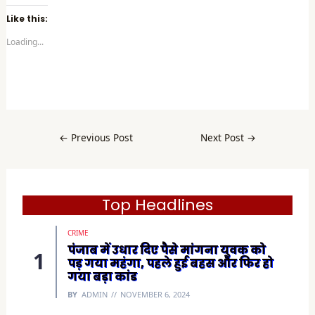
k
t
Like this:
o
s
Loading...
h
a
r
e
o
n
F
a
c
e
b
←
Previous Post
Next Post
→
o
o
k
(
O
p
e
Top Headlines
n
s
i
CRIME
n
n
पंजाब में उधार दिए पैसे मांगना युवक को
e
पड़ गया महंगा, पहले हुई बहस और फिर हो
w
w
गया बड़ा कांड
i
n
BY
ADMIN
NOVEMBER 6, 2024
d
o