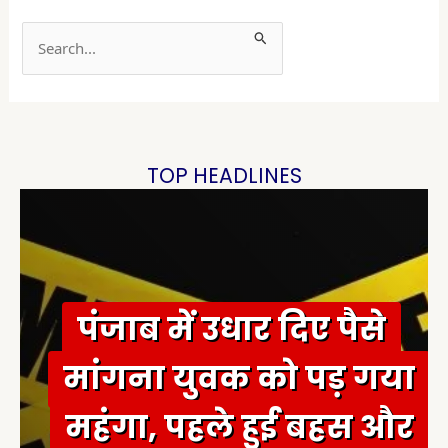
S
e
a
r
c
h
TOP HEADLINES
f
o
r
:
पंजाब में उधार दिए पैसे
मांगना युवक को पड़ गया
महंगा, पहले हुई बहस और