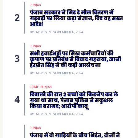
w
)
PUNJAB
पंजाब सरकार ने मिड डे मील वितरण में
गड़बड़ी पर लिया कड़ा संज्ञान, दिए यह सख्त
आदेश
BY
ADMIN
NOVEMBER 6, 2024
PUNJAB
सभी हवाईअड्डों पर सिख कर्मचारियों की
कृपाण पर प्रतिबंध से विवाद गहराया, ज्ञानी
हरप्रीत सिंह ने की कड़ी आलोचना
BY
ADMIN
NOVEMBER 6, 2024
CRIME
PUNJAB
दिवाली की रात 2 बच्चों को किडनैप कर ले
गया था साथ, पंजाब पुलिस ने सकुशल
किया बरामद; आरोपी काबू
BY
ADMIN
NOVEMBER 6, 2024
PUNJAB
पंजाब में दो गाड़ियों के बीच भिड़ंत, दोनों ने