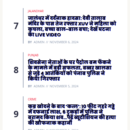
JALANDHAR
जालंधर में दर्दनाक हादसा: देवी तालाब
मंदिर के पास तेज रफ्तार XUV ने महिला को
कुचला, बच्चा बाल-बाल बचा; देखें घटना
का LIVE VIDEO
BY
ADMIN
NOVEMBER 6, 2024
PUNJAB
शिवसेना नेताओं के घर पैट्रोल बम फेंकने
के मामले में बड़ी सफलता, बब्बर खालसा
से जुड़े 4 आतंकियों को पंजाब पुलिस ने
किया गिरफ्तार
BY
ADMIN
NOVEMBER 5, 2024
CRIME
कब्र खोदने के बाद ‘कत्ल’: 10 फीट गहरे गड्ढे
में दफनाई लाश, 6 टुकड़ों में पुलिस ने
बरामद किया शव…पढ़ें ब्यूटीशियन की हत्या
की खौफनाक कहानी