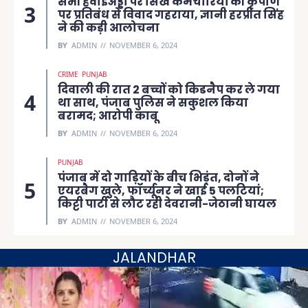
सभी हवाईअड्डों पर सिख कर्मचारियों की कृपाण
पर प्रतिबंध से विवाद गहराया, ज्ञानी हरप्रीत सिंह
ने की कड़ी आलोचना
BY
ADMIN
NOVEMBER 6, 2024
CRIME
PUNJAB
दिवाली की रात 2 बच्चों को किडनैप कर ले गया
था साथ, पंजाब पुलिस ने सकुशल किया
बरामद; आरोपी काबू
BY
ADMIN
NOVEMBER 6, 2024
PUNJAB
पंजाब में दो गाड़ियों के बीच भिड़ंत, दोनों ने
एयरबैग खुले, फॉर्च्यूनर ने खाई 5 पलटियां;
किट्टी पार्टी से लौट रही देवरानी-जेठानी घायल
BY
ADMIN
NOVEMBER 6, 2024
JALANDHAR