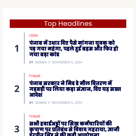
o
k
(
O
p
e
Top Headlines
n
s
i
CRIME
n
n
पंजाब में उधार दिए पैसे मांगना युवक को
e
पड़ गया महंगा, पहले हुई बहस और फिर हो
w
w
गया बड़ा कांड
i
n
BY
ADMIN
NOVEMBER 6, 2024
d
o
w
)
PUNJAB
पंजाब सरकार ने मिड डे मील वितरण में
गड़बड़ी पर लिया कड़ा संज्ञान, दिए यह सख्त
आदेश
BY
ADMIN
NOVEMBER 6, 2024
PUNJAB
सभी हवाईअड्डों पर सिख कर्मचारियों की
कृपाण पर प्रतिबंध से विवाद गहराया, ज्ञानी
हरप्रीत सिंह ने की कड़ी आलोचना