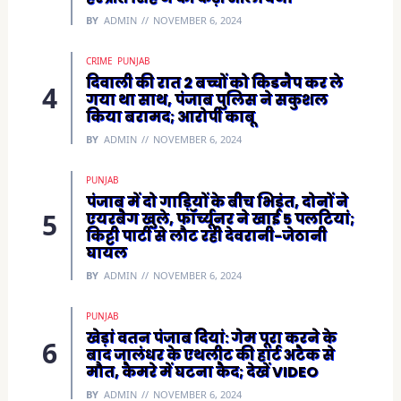
BY
ADMIN
NOVEMBER 6, 2024
CRIME
PUNJAB
दिवाली की रात 2 बच्चों को किडनैप कर ले
गया था साथ, पंजाब पुलिस ने सकुशल
किया बरामद; आरोपी काबू
BY
ADMIN
NOVEMBER 6, 2024
PUNJAB
पंजाब में दो गाड़ियों के बीच भिड़ंत, दोनों ने
एयरबैग खुले, फॉर्च्यूनर ने खाई 5 पलटियां;
किट्टी पार्टी से लौट रही देवरानी-जेठानी
घायल
BY
ADMIN
NOVEMBER 6, 2024
PUNJAB
खेड़ां वतन पंजाब दियां: गेम पूरा करने के
बाद जालंधर के एथलीट की हार्ट अटैक से
मौत, कैमरे में घटना कैद; देखें VIDEO
BY
ADMIN
NOVEMBER 6, 2024