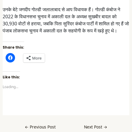
उनके बेटे जगदीप गोल्डी जलालाबाद से आप विधायक हैं। गोल्डी कंबोज ने
2022 के विधानसभा चुनाव में अकाली दल के अध्यक्ष सुखबीर बादल को
30,930 वोटों से हराया, जबकि पिता सुरिंदर कंबोज पार्टी में शामिल हो गए हैं जो
पंजाब लोकसभा चुनाव में अकाली दल के सहयोगी के रूप में खड़े हुए थे।
Share this:
C
More
l
i
c
k
t
Like this:
o
s
Loading...
h
a
r
e
o
n
F
a
c
e
b
←
Previous Post
Next Post
→
o