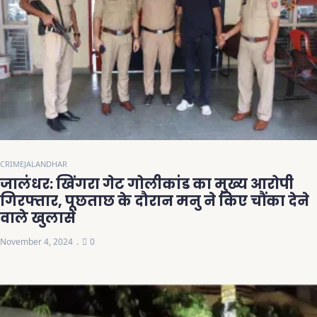
CRIME
JALANDHAR
जालंधर: खिंगरा गेट गोलीकांड का मुख्य आरोपी
गिरफ्तार, पूछताछ के दौरान मनु ने किए चौंका देने
वाले खुलासे
November 4, 2024
0