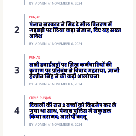
n
BY
ADMIN
NOVEMBER 6, 2024
d
o
w
)
PUNJAB
पंजाब सरकार ने मिड डे मील वितरण में
गड़बड़ी पर लिया कड़ा संज्ञान, दिए यह सख्त
आदेश
BY
ADMIN
NOVEMBER 6, 2024
PUNJAB
सभी हवाईअड्डों पर सिख कर्मचारियों की
कृपाण पर प्रतिबंध से विवाद गहराया, ज्ञानी
हरप्रीत सिंह ने की कड़ी आलोचना
BY
ADMIN
NOVEMBER 6, 2024
CRIME
PUNJAB
दिवाली की रात 2 बच्चों को किडनैप कर ले
गया था साथ, पंजाब पुलिस ने सकुशल
किया बरामद; आरोपी काबू
BY
ADMIN
NOVEMBER 6, 2024