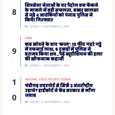
शिवसेना नेताओं के घर पैट्रोल बम फेंकने
के मामले में बड़ी सफलता, बब्बर खालसा
से जुड़े 4 आतंकियों को पंजाब पुलिस ने
किया गिरफ्तार
BY
ADMIN
NOVEMBER 5, 2024
CRIME
कब्र खोदने के बाद ‘कत्ल’: 10 फीट गहरे गड्ढे
में दफनाई लाश, 6 टुकड़ों में पुलिस ने
बरामद किया शव…पढ़ें ब्यूटीशियन की हत्या
की खौफनाक कहानी
BY
ADMIN
NOVEMBER 5, 2024
NATIONAL
PUBLIC INTEREST
PUNJAB
चंडीगढ़ एयरपोर्ट से सिर्फ़ 2 अंतर्राष्ट्रीय
उड़ाने? हाईकोर्ट ने केंद्र सरकार से माँगा
जवाब
BY
ADMIN
NOVEMBER 5, 2024