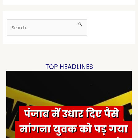
S
e
a
r
c
h
TOP HEADLINES
f
o
r
:
पंजाब में उधार दिए पैसे
मांगना युवक को पड़ गया