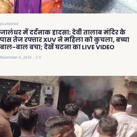
JALANDHAR
जालंधर में दर्दनाक हादसा: देवी तालाब मंदिर के
पास तेज रफ्तार XUV ने महिला को कुचला, बच्चा
बाल-बाल बचा; देखें घटना का LIVE VIDEO
November 6, 2024
0