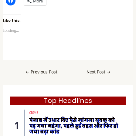
More
l
i
c
k
t
Like this:
o
s
Loading...
h
a
r
e
o
n
F
a
c
e
b
←
Previous Post
Next Post
→
o
o
k
(
O
p
e
Top Headlines
n
s
i
CRIME
n
n
पंजाब में उधार दिए पैसे मांगना युवक को
e
पड़ गया महंगा, पहले हुई बहस और फिर हो
w
w
गया बड़ा कांड
i