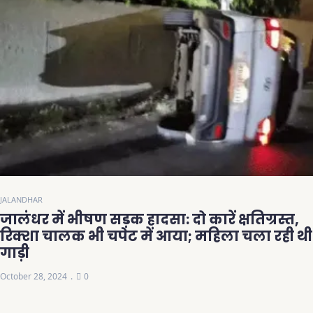
JALANDHAR
जालंधर में भीषण सड़क हादसा: दो कारें क्षतिग्रस्त,
रिक्शा चालक भी चपेट में आया; महिला चला रही थी
गाड़ी
October 28, 2024
0