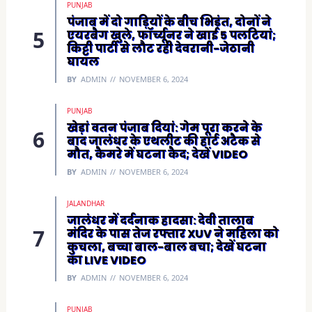
PUNJAB
पंजाब में दो गाड़ियों के बीच भिड़ंत, दोनों ने
एयरबैग खुले, फॉर्च्यूनर ने खाई 5 पलटियां;
किट्टी पार्टी से लौट रही देवरानी-जेठानी
घायल
BY
ADMIN
NOVEMBER 6, 2024
PUNJAB
खेड़ां वतन पंजाब दियां: गेम पूरा करने के
बाद जालंधर के एथलीट की हार्ट अटैक से
मौत, कैमरे में घटना कैद; देखें VIDEO
BY
ADMIN
NOVEMBER 6, 2024
JALANDHAR
जालंधर में दर्दनाक हादसा: देवी तालाब
मंदिर के पास तेज रफ्तार XUV ने महिला को
कुचला, बच्चा बाल-बाल बचा; देखें घटना
का LIVE VIDEO
BY
ADMIN
NOVEMBER 6, 2024
PUNJAB