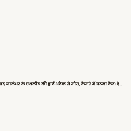
खेड़ां वतन पंजाब दियां: गेम पूरा करने के बाद जालंधर के एथलीट की हार्ट अटैक से मौत, कैमरे में घटना कैद; देखें VIDEO