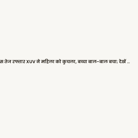
जालंधर में दर्दनाक हादसा: देवी तालाब मंदिर के पास तेज रफ्तार XUV ने महिला को कुचला, बच्चा बाल-बाल बचा; देखें घटना का LIVE VIDEO