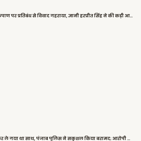
सभी हवाईअड्डों पर सिख कर्मचारियों की कृपाण पर प्रतिबंध से विवाद गहराया, ज्ञानी हरप्रीत सिंह ने की कड़ी आलोचना
दिवाली की रात 2 बच्चों को किडनैप कर ले गया था साथ, पंजाब पुलिस ने सकुशल किया बरामद; आरोपी काबू