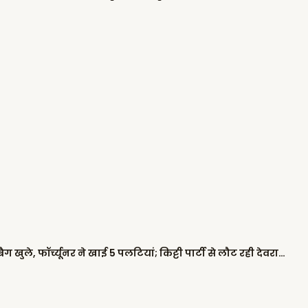
पंजाब में दो गाड़ियों के बीच भिड़ंत, दोनों ने एयरबैग खुले, फॉर्च्यूनर ने खाई 5 पलटियां; किट्टी पार्टी से लौट रही देवरानी-जेठानी घायल