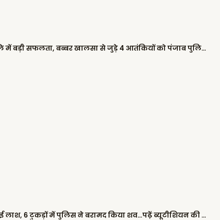
शिवसेना नेताओं के घर पैट्रोल बम फेंकने के मामले में बड़ी सफलता, बब्बर खालसा से जुड़े 4 आतंकियों को पंजाब पुलिस ने किया गिरफ्तार
कब्र खोदने के बाद ‘कत्ल’: 10 फीट गहरे गड्ढे में दफनाई लाश, 6 टुकड़ों में पुलिस ने बरामद किया शव…पढ़ें ब्यूटीशियन की हत्या की खौफनाक कहानी