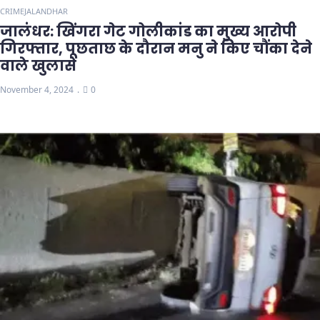
CRIME
JALANDHAR
जालंधर: खिंगरा गेट गोलीकांड का मुख्य आरोपी
गिरफ्तार, पूछताछ के दौरान मनु ने किए चौंका देने
वाले खुलासे
November 4, 2024
0