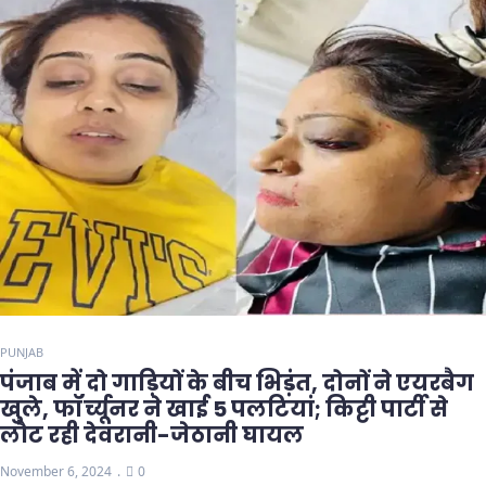
PUNJAB
पंजाब में दो गाड़ियों के बीच भिड़ंत, दोनों ने एयरबैग
खुले, फॉर्च्यूनर ने खाई 5 पलटियां; किट्टी पार्टी से
लौट रही देवरानी-जेठानी घायल
November 6, 2024
0