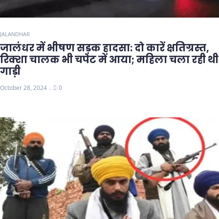
JALANDHAR
जालंधर में भीषण सड़क हादसा: दो कारें क्षतिग्रस्त,
रिक्शा चालक भी चपेट में आया; महिला चला रही थी
गाड़ी
October 28, 2024
0