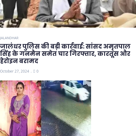
JALANDHAR
जालंधर पुलिस की बड़ी कार्रवाई: सांसद अमृतपाल
सिंह के गनमैन समेत चार गिरफ्तार, कारतूस और
हेरोइन बरामद
October 27, 2024
0