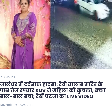
JALANDHAR
जालंधर में दर्दनाक हादसा: देवी तालाब मंदिर के
पास तेज रफ्तार XUV ने महिला को कुचला, बच्चा
बाल-बाल बचा; देखें घटना का LIVE VIDEO
November 6, 2024
0