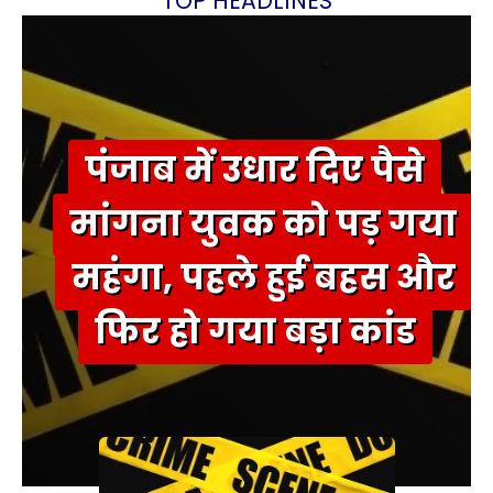
TOP HEADLINES
पंजाब में उधार दिए पैसे
मांगना युवक को पड़ गया
महंगा, पहले हुई बहस और
फिर हो गया बड़ा कांड