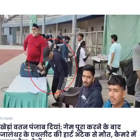
PUNJAB
खेड़ां वतन पंजाब दियां: गेम पूरा करने के बाद
जालंधर के एथलीट की हार्ट अटैक से मौत, कैमरे में