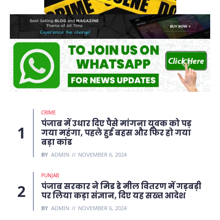
CRIME
पंजाब में उधार दिए पैसे मांगना युवक को पड़
गया महंगा, पहले हुई बहस और फिर हो गया
बड़ा कांड
BY
ADMIN
NOVEMBER 6, 2024
PUNJAB
पंजाब सरकार ने मिड डे मील वितरण में गड़बड़ी
पर लिया कड़ा संज्ञान, दिए यह सख्त आदेश
BY
ADMIN
NOVEMBER 6, 2024