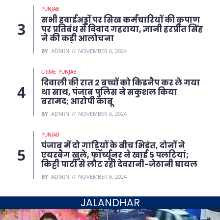
PUNJAB
सभी हवाईअड्डों पर सिख कर्मचारियों की कृपाण
पर प्रतिबंध से विवाद गहराया, ज्ञानी हरप्रीत सिंह
ने की कड़ी आलोचना
BY
ADMIN
NOVEMBER 6, 2024
CRIME
PUNJAB
दिवाली की रात 2 बच्चों को किडनैप कर ले गया
था साथ, पंजाब पुलिस ने सकुशल किया
बरामद; आरोपी काबू
BY
ADMIN
NOVEMBER 6, 2024
PUNJAB
पंजाब में दो गाड़ियों के बीच भिड़ंत, दोनों ने
एयरबैग खुले, फॉर्च्यूनर ने खाई 5 पलटियां;
किट्टी पार्टी से लौट रही देवरानी-जेठानी घायल
BY
ADMIN
NOVEMBER 6, 2024
JALANDHAR