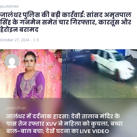
JALANDHAR
जालंधर पुलिस की बड़ी कार्रवाई: सांसद अमृतपाल
सिंह के गनमैन समेत चार गिरफ्तार, कारतूस और
हेरोइन बरामद
October 27, 2024
0
Admin
November 6, 2024
Jalandhar
जालंधर में दर्दनाक हादसा: देवी तालाब मंदिर के
पास तेज रफ्तार XUV ने महिला को कुचला, बच्चा
बाल-बाल बचा; देखें घटना का LIVE VIDEO